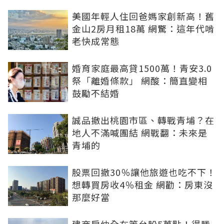
美國年輕人住回爸媽家創新高！舊
金山2房月租18萬 網驚：這年代啃
老快成常態
婚育家庭最高貸1500萬！青安3.0
祭「離婚條款」 網酸：簡直變相
鼓勵不結婚
誠品撤出桃園市區、轉戰青埔？在
地人不滿喊團結 網戰翻：未來是
青埔的
股票回撤30％讓他旅遊也吃不下！
想轉買房收4％租金 網勸：房東沒
那麼好當