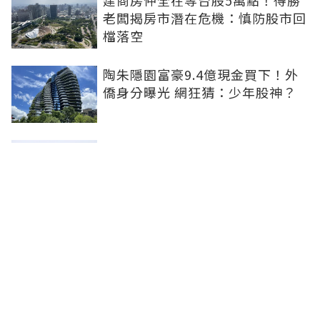
建商房仲全在等台股5萬點！得勝
老闆揭房市潛在危機：慎防股市回
檔落空
陶朱隱園富豪9.4億現金買下！外
僑身分曝光 網狂猜：少年股神？
樹林哪值得住、適合投資？網研究
一年排出前三名：北大特區勝出
雙北房價6月全面轉強！信義房價
指數出爐 台北市年漲逾6％、新北
轉正成長