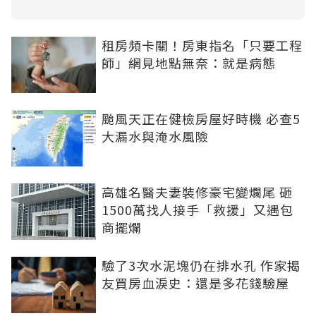
租房頻卡關！房東指名「只要工程
師」網見地點無奈：就是病態
颱風天正在健檢房屋好時機 必查5
大漏水與淹水風險
高雄名醫夫妻裝修豪宅變爛尾 砸
1500萬找人接手「救援」又遇包
商擺爛
驗了3次水泥塊仍在排水孔 作家揭
友買房血淚史：還是多花錢驗屋