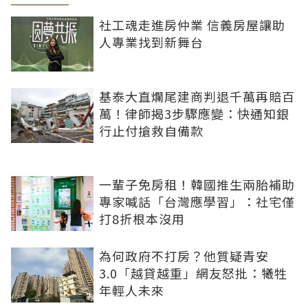
社工魂走進房仲業 信義房屋讓助
人專業找到新舞台
基泰大直爛尾建商判退千萬再賠百
萬！律師揭3步驟應變：快通知銀
行止付搶救自備款
一輩子免房租！韓國推生兩胎補助
專家喊話「台灣應學習」：社宅僅
打8折根本沒用
為何政府不打房？他質疑青安
3.0「越貸越重」網友怒批：犧牲
年輕人未來