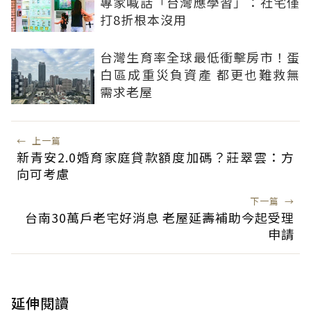
專家喊話「台灣應學習」：社宅僅
打8折根本沒用
台灣生育率全球最低衝擊房市！蛋
白區成重災負資產 都更也難救無
需求老屋
←
上一篇
新青安2.0婚育家庭貸款額度加碼？莊翠雲：方
向可考慮
下一篇
→
台南30萬戶老宅好消息 老屋延壽補助今起受理
申請
延伸閱讀