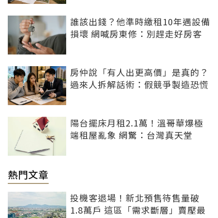
誰該出錢？他準時繳租10年遇設備
損壞 網喊房東修：別趕走好房客
房仲說「有人出更高價」是真的？
過來人拆解話術：假競爭製造恐慌
陽台擺床月租2.1萬！溫哥華爆極
端租屋亂象 網驚：台灣真天堂
熱門文章
投機客退場！新北預售待售量破
1.8萬戶 這區「需求斷層」賣壓最