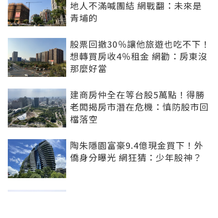
地人不滿喊團結 網戰翻：未來是
青埔的
股票回撤30％讓他旅遊也吃不下！
想轉買房收4％租金 網勸：房東沒
那麼好當
建商房仲全在等台股5萬點！得勝
老闆揭房市潛在危機：慎防股市回
檔落空
陶朱隱園富豪9.4億現金買下！外
僑身分曝光 網狂猜：少年股神？
樹林哪值得住、適合投資？網研究
一年排出前三名：北大特區勝出