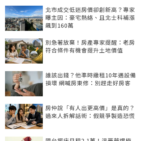
北市成交低迷房價卻創新高？專家
曝主因：豪宅熱絡、且北士科補漲
飆到160萬
別急著放棄！房產專家提醒：老房
符合條件有機會提升土地價值
誰該出錢？他準時繳租10年遇設備
損壞 網喊房東修：別趕走好房客
房仲說「有人出更高價」是真的？
過來人拆解話術：假競爭製造恐慌
陽台擺床月租2.1萬！溫哥華爆極