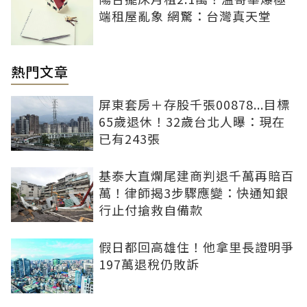
端租屋亂象 網驚：台灣真天堂
熱門文章
屏東套房＋存股千張00878...目標
65歲退休！32歲台北人曝：現在
已有243張
基泰大直爛尾建商判退千萬再賠百
萬！律師揭3步驟應變：快通知銀
行止付搶救自備款
假日都回高雄住！他拿里長證明爭
197萬退稅仍敗訴