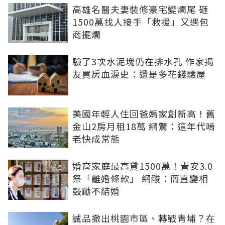
高雄名醫夫妻裝修豪宅變爛尾 砸
1500萬找人接手「救援」又遇包
商擺爛
驗了3次水泥塊仍在排水孔 作家揭
友買房血淚史：還是多花錢驗屋
美國年輕人住回爸媽家創新高！舊
金山2房月租18萬 網驚：這年代啃
老快成常態
婚育家庭最高貸1500萬！青安3.0
祭「離婚條款」 網酸：簡直變相
鼓勵不結婚
誠品撤出桃園市區、轉戰青埔？在