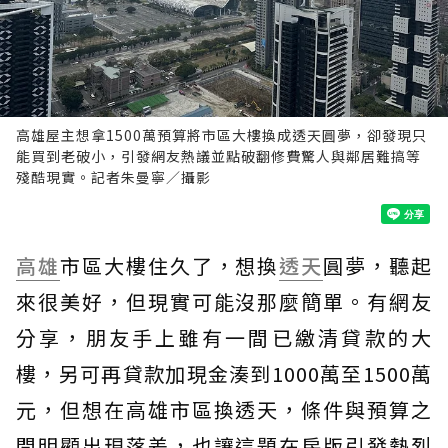
高雄屋主想拿1500萬預算將市區大樓換成透天圓夢，卻發現只
能買到老破小，引發網友熱議並點破翻修費驚人與鄰居難搞等
殘酷現實。記者朱曼寧／攝影
高雄
市區大樓住久了，想換
透天
圓夢，聽起
來很美好，但現實可能沒那麼簡單。有網友
分享，朋友手上雖有一間已繳清貸款的大
樓，另可再貸款加現金湊到1000萬至1500萬
元，但想在高雄市區換透天，條件與預算之
間明顯出現落差，也讓這題在房版引發熱烈