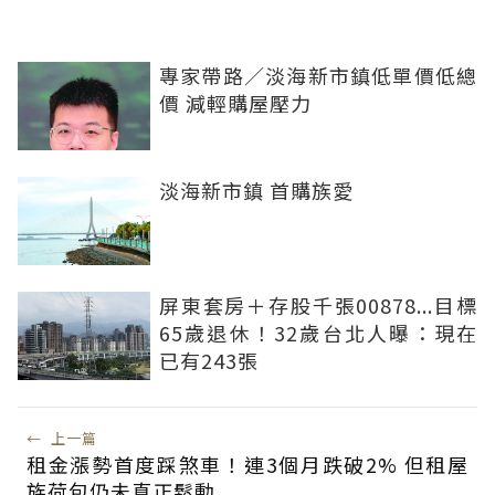
專家帶路／淡海新市鎮低單價低總
價 減輕購屋壓力
淡海新市鎮 首購族愛
屏東套房＋存股千張00878...目標
65歲退休！32歲台北人曝：現在
已有243張
←
上一篇
租金漲勢首度踩煞車！連3個月跌破2% 但租屋
族荷包仍未真正鬆動