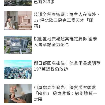
已有243張
裝潢全程零探班：屋主人在海外，
17 坪北歐三房完工當天才「開
箱」
桃園置地廣場超高確定要拆 國泰
人壽承諾全力配合
假日都回高雄住！他拿里長證明爭
197萬退稅仍敗訴
租屋處亮到發光！優質房客想求
「降租」 房東激賞：遇到這種一
定降