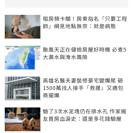
租房頻卡關！房東指名「只要工程
師」網見地點無奈：就是病態
颱風天正在健檢房屋好時機 必查5
大漏水與淹水風險
高雄名醫夫妻裝修豪宅變爛尾 砸
1500萬找人接手「救援」又遇包
商擺爛
驗了3次水泥塊仍在排水孔 作家揭
友買房血淚史：還是多花錢驗屋