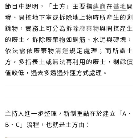
節目中說明，「土方」主要指
建商
在
基地
開
發、開挖地下室或拆除地上物時所產生的剩
餘物，實務上可分為拆除
廢棄物
與開挖產生
的廢土。拆除廢棄物如鋼筋、水泥與磚塊，
依法需依廢棄物
清運
規定處理；而所謂土
方，多指表土或無法再利用的廢土，剩餘價
值較低，過去多透過外運方式處理。
主持人進一步整理，新制重點在於建立「A、
B、C」流程，也就是土方由：