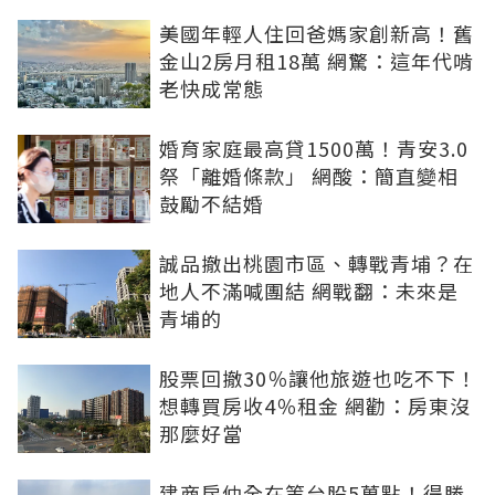
美國年輕人住回爸媽家創新高！舊
金山2房月租18萬 網驚：這年代啃
老快成常態
婚育家庭最高貸1500萬！青安3.0
祭「離婚條款」 網酸：簡直變相
鼓勵不結婚
誠品撤出桃園市區、轉戰青埔？在
地人不滿喊團結 網戰翻：未來是
青埔的
股票回撤30％讓他旅遊也吃不下！
想轉買房收4％租金 網勸：房東沒
那麼好當
建商房仲全在等台股5萬點！得勝