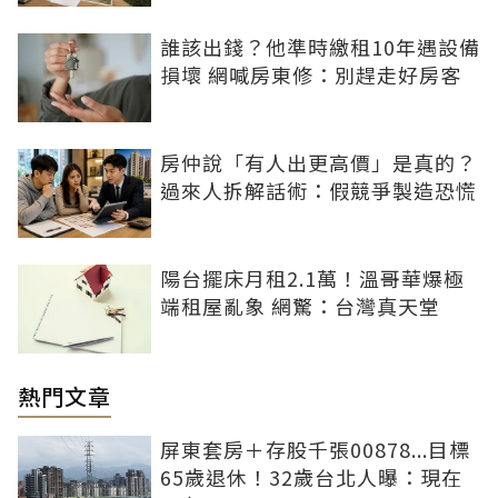
誰該出錢？他準時繳租10年遇設備
損壞 網喊房東修：別趕走好房客
房仲說「有人出更高價」是真的？
過來人拆解話術：假競爭製造恐慌
陽台擺床月租2.1萬！溫哥華爆極
端租屋亂象 網驚：台灣真天堂
熱門文章
屏東套房＋存股千張00878...目標
65歲退休！32歲台北人曝：現在