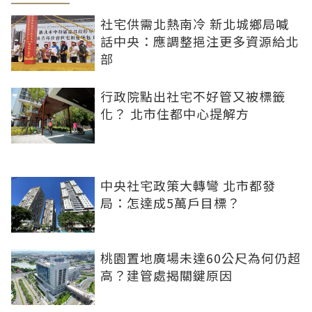
社宅供需北熱南冷 新北城鄉局喊
話中央：應調整挹注更多資源給北
部
行政院點出社宅不好管又被標籤
化？ 北市住都中心提解方
中央社宅政策大轉彎 北市都發
局：怎達成5萬戶目標？
桃園置地廣場未達60公尺為何仍超
高？建管處揭關鍵原因