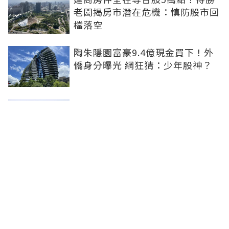
老闆揭房市潛在危機：慎防股市回
檔落空
陶朱隱園富豪9.4億現金買下！外
僑身分曝光 網狂猜：少年股神？
樹林哪值得住、適合投資？網研究
一年排出前三名：北大特區勝出
雙北房價6月全面轉強！信義房價
指數出爐 台北市年漲逾6％、新北
轉正成長