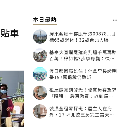
本日最熱
補貼車
屏東套房＋存股千張00878...目
標65歲退休！32歲台北人曝：
現在已有243張
基泰大直爛尾建商判退千萬再賠
百萬！律師揭3步驟應變：快通
知銀行止付搶救自備款
假日都回高雄住！他拿里長證明
爭197萬退稅仍敗訴
租屋處亮到發光！優質房客想求
「降租」 房東激賞：遇到這種
一定降
裝潢全程零探班：屋主人在海
外，17 坪北歐三房完工當天才
「開箱」