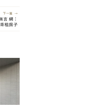
下一篇
→
無言 網：
乖租房子