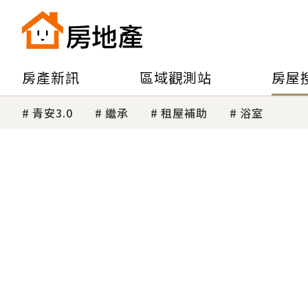
房產新訊
區域觀測站
房屋
青安3.0
繼承
租屋補助
浴室