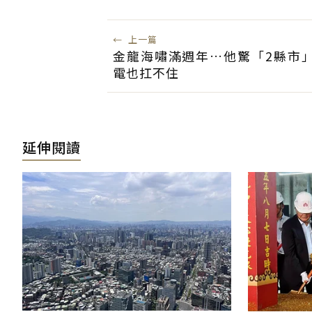
←
上一篇
金龍海嘯滿週年…他驚「2縣市
電也扛不住
延伸閱讀