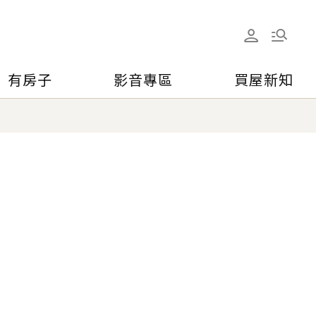
有房子
影音專區
買屋新知