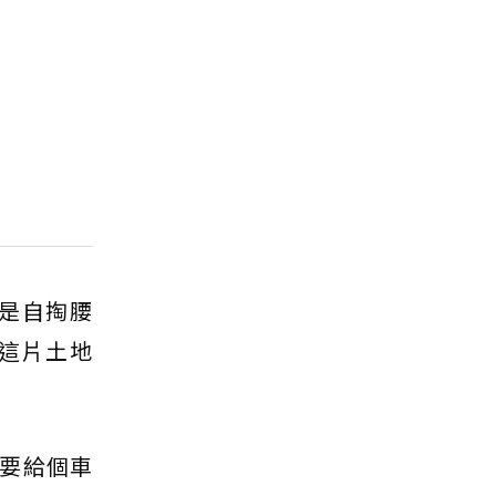
是自掏腰
這片土地
要給個車