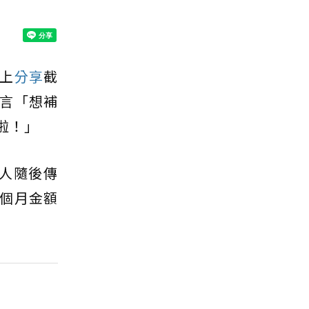
s上
分享
截
言「想補
啦！」
理人隨後傳
個月金額