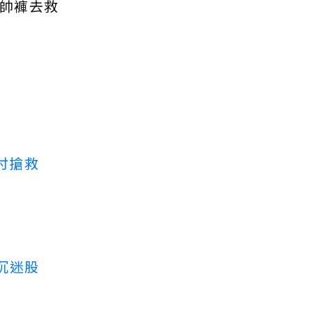
家帥褲去救
付搶救
沉迷股