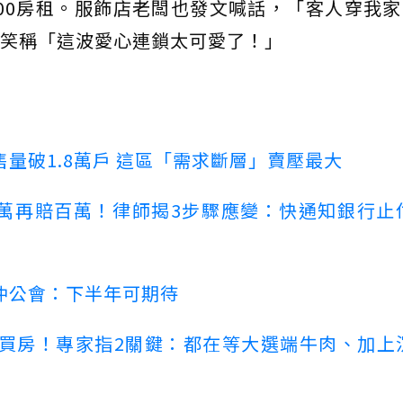
000房租。服飾店老闆也發文喊話，「客人穿我
笑稱「這波愛心連鎖太可愛了！」
量破1.8萬戶 這區「需求斷層」賣壓最大
萬再賠百萬！律師揭3步驟應變：快通知銀行止
仲公會：下半年可期待
場買房！專家指2關鍵：都在等大選端牛肉、加上