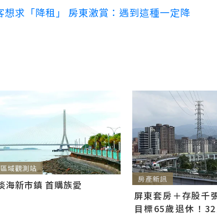
客想求「降租」 房東激賞：遇到這種一定降
區域觀測站
房產新訊
淡海新市鎮 首購族愛
屏東套房＋存股千張00
目標65歲退休！3