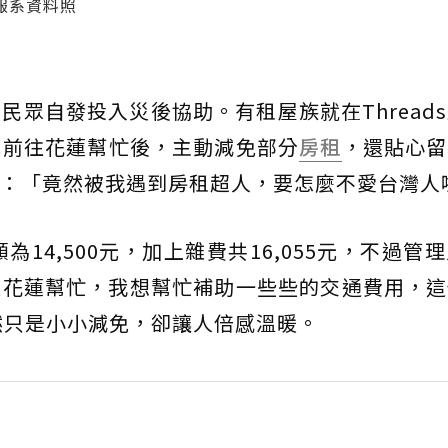
報系資料照
眾自發投入災後協助。有租屋族就在Thread
她前往花蓮幫忙後，主動減免部分
房租
，還貼心留
：「竟然被我遇到房租超人，要怎麼不愛台灣人
14,500元，加上雜費共16,055元，不過管
往花蓮幫忙，我想幫忙補助一些些的交通費用，這
雖然只是小小減免，卻讓人倍感溫暖。