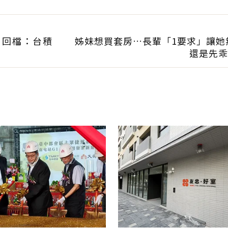
曝：現在已有243張
」回檔：台積
姊妹想買套房…長輩「1要求」讓她
還是先乖