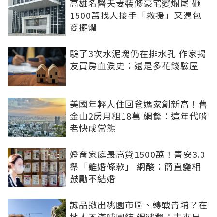
高雄名醫夫妻裝修豪宅變爛尾 砸
1500萬找人接手「救援」又遇包
商擺爛
驗了3次水泥塊仍在排水孔 作家揭
友買房血淚史：還是多花錢驗屋
美國年輕人住回爸媽家創新高！舊
金山2房月租18萬 網驚：這年代啃
老快成常態
婚育家庭最高貸1500萬！青安3.0
祭「離婚條款」 網酸：簡直變相
鼓勵不結婚
誠品撤出桃園市區、轉戰青埔？在
地人不滿喊團結 網戰翻：未來是