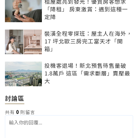
租屋處亮到發光！優質房客想求
「降租」 房東激賞：遇到這種一
定降
裝潢全程零探班：屋主人在海外，
17 坪北歐三房完工當天才「開
箱」
投機客退場！新北預售待售量破
1.8萬戶 這區「需求斷層」賣壓最
大
討論區
共有
0
則留言