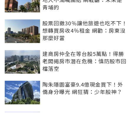
青埔的
股票回撤30％讓他旅遊也吃不下！
想轉買房收4％租金 網勸：房東沒
那麼好當
建商房仲全在等台股5萬點！得勝
老闆揭房市潛在危機：慎防股市回
檔落空
陶朱隱園富豪9.4億現金買下！外
僑身分曝光 網狂猜：少年股神？
樹林哪值得住、適合投資？網研究
一年排出前三名：北大特區勝出