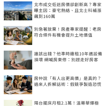
北市成交低迷房價卻創新高？專家
曝主因：豪宅熱絡、且北士科補漲
飆到160萬
別急著放棄！房產專家提醒：老房
符合條件有機會提升土地價值
誰該出錢？他準時繳租10年遇設備
損壞 網喊房東修：別趕走好房客
房仲說「有人出更高價」是真的？
過來人拆解話術：假競爭製造恐慌
陽台擺床月租2.1萬！溫哥華爆極