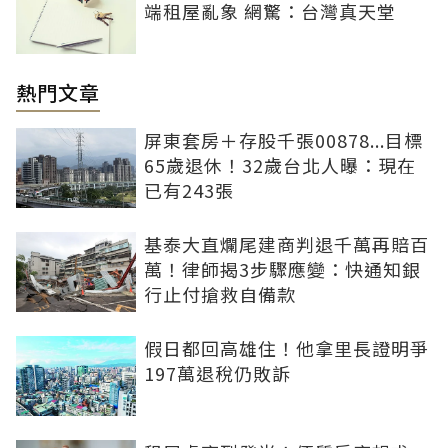
端租屋亂象 網驚：台灣真天堂
熱門文章
屏東套房＋存股千張00878...目標
65歲退休！32歲台北人曝：現在
已有243張
基泰大直爛尾建商判退千萬再賠百
萬！律師揭3步驟應變：快通知銀
行止付搶救自備款
假日都回高雄住！他拿里長證明爭
197萬退稅仍敗訴