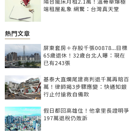
陽台擺床月租2.1萬！溫哥華爆極
端租屋亂象 網驚：台灣真天堂
熱門文章
屏東套房＋存股千張00878...目標
65歲退休！32歲台北人曝：現在
已有243張
基泰大直爛尾建商判退千萬再賠百
萬！律師揭3步驟應變：快通知銀
行止付搶救自備款
假日都回高雄住！他拿里長證明爭
197萬退稅仍敗訴