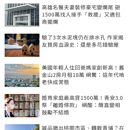
高雄名醫夫妻裝修豪宅變爛尾 砸
1500萬找人接手「救援」又遇包
商擺爛
驗了3次水泥塊仍在排水孔 作家揭
友買房血淚史：還是多花錢驗屋
美國年輕人住回爸媽家創新高！舊
金山2房月租18萬 網驚：這年代啃
老快成常態
婚育家庭最高貸1500萬！青安3.0
祭「離婚條款」 網酸：簡直變相
鼓勵不結婚
誠品撤出桃園市區、轉戰青埔？在