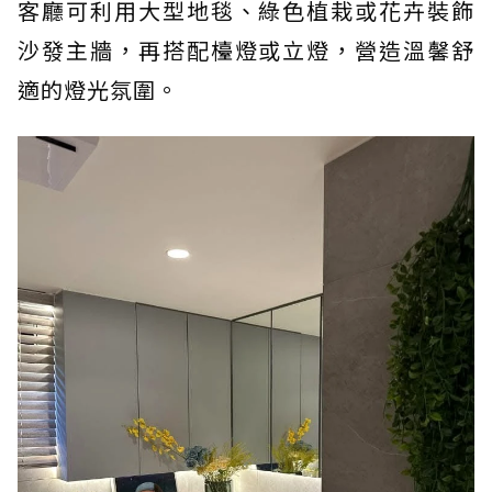
客廳可利用大型地毯、綠色植栽或花卉裝飾
沙發主牆，再搭配檯燈或立燈，營造溫馨舒
適的燈光氛圍。