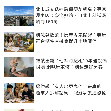
北市成交低迷房價卻創新高？專家
曝主因：豪宅熱絡、且北士科補漲
飆到160萬
別急著放棄！房產專家提醒：老房
符合條件有機會提升土地價值
誰該出錢？他準時繳租10年遇設備
損壞 網喊房東修：別趕走好房客
房仲說「有人出更高價」是真的？
過來人拆解話術：假競爭製造恐慌