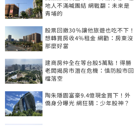
地人不滿喊團結 網戰翻：未來是
青埔的
股票回撤30％讓他旅遊也吃不下！
想轉買房收4％租金 網勸：房東沒
那麼好當
建商房仲全在等台股5萬點！得勝
老闆揭房市潛在危機：慎防股市回
檔落空
陶朱隱園富豪9.4億現金買下！外
僑身分曝光 網狂猜：少年股神？
樹林哪值得住、適合投資？網研究
一年排出前三名：北大特區勝出