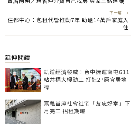
賣厝阿明／想省仲介費自己找房 專家三點建議
下一篇
→
住都中心：包租代管推動7年 助逾14萬戶家庭入
住
延伸閱讀
軌道經濟發威！台中捷運南屯G11
站共構大樓動土 打造27層宜居地
標
嘉義首座社會社宅「友忠好室」下
月完工 招租期曝