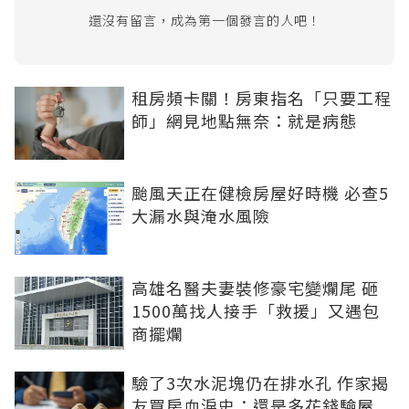
還沒有留言，成為第一個發言的人吧！
租房頻卡關！房東指名「只要工程
師」網見地點無奈：就是病態
颱風天正在健檢房屋好時機 必查5
大漏水與淹水風險
高雄名醫夫妻裝修豪宅變爛尾 砸
1500萬找人接手「救援」又遇包
商擺爛
驗了3次水泥塊仍在排水孔 作家揭
友買房血淚史：還是多花錢驗屋