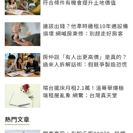
符合條件有機會提升土地價值
誰該出錢？他準時繳租10年遇設備
損壞 網喊房東修：別趕走好房客
房仲說「有人出更高價」是真的？
過來人拆解話術：假競爭製造恐慌
陽台擺床月租2.1萬！溫哥華爆極
端租屋亂象 網驚：台灣真天堂
熱門文章