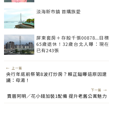
淡海新市鎮 首購族愛
屏東套房＋存股千張00878...目標
65歲退休！32歲台北人曝：現在
已有243張
←
上一篇
央行年底前祭第8波打炒房？賴正鎰曝這原因建
議：母湯！
下一篇
→
賣厝阿明／花小錢加裝1配備 提升老舊公寓魅力