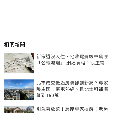
相關新聞
新家還沒入住…他收電費帳單驚呼
「公電嚇爛」 網揭真相：很正常
北市成交低迷房價卻創新高？專家
曝主因：豪宅熱絡、且北士科補漲
飆到160萬
別急著放棄！房產專家提醒：老房