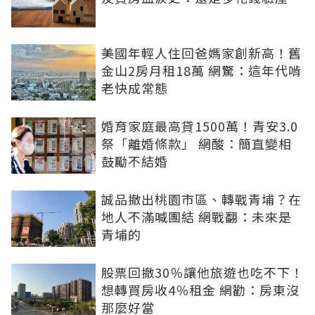
美國年輕人住回爸媽家創新高！舊
金山2房月租18萬 網驚：這年代啃
老快成常態
婚育家庭最高貸1500萬！青安3.0
祭「離婚條款」 網酸：簡直變相
鼓勵不結婚
誠品撤出桃園市區、轉戰青埔？在
地人不滿喊團結 網戰翻：未來是
青埔的
股票回撤30％讓他旅遊也吃不下！
想轉買房收4％租金 網勸：房東沒
那麼好當