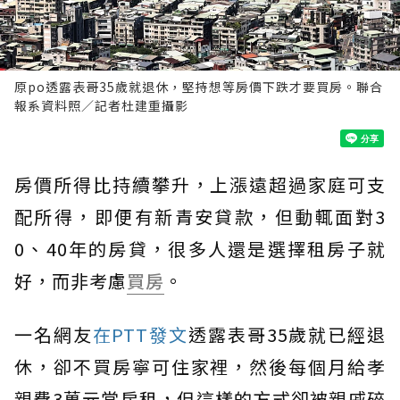
原po透露表哥35歲就退休，堅持想等房價下跌才要買房。聯合
報系資料照／記者杜建重攝影
房價所得比持續攀升，上漲遠超過家庭可支
配所得，即便有新青安貸款，但動輒面對3
0、40年的房貸，很多人還是選擇租房子就
好，而非考慮
買房
。
一名網友
在PTT發文
透露表哥35歲就已經退
休，卻不買房寧可住家裡，然後每個月給孝
親費3萬元當房租，但這樣的方式卻被親戚碎