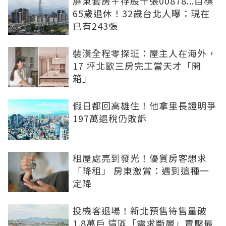
屏東套房＋存股千張00878...目標
65歲退休！32歲台北人曝：現在
已有243張
裝潢全程零探班：屋主人在海外，
17 坪北歐三房完工當天才「開
箱」
假日都回高雄住！他拿里長證明爭
197萬退稅仍敗訴
租屋處亮到發光！優質房客想求
「降租」 房東激賞：遇到這種一
定降
投機客退場！新北預售待售量破
1.8萬戶 這區「需求斷層」賣壓最