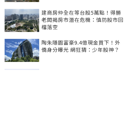
建商房仲全在等台股5萬點！得勝
老闆揭房市潛在危機：慎防股市回
檔落空
陶朱隱園富豪9.4億現金買下！外
僑身分曝光 網狂猜：少年股神？
樹林哪值得住、適合投資？網研究
一年排出前三名：北大特區勝出
雙北房價6月全面轉強！信義房價
指數出爐 台北市年漲逾6％、新北
轉正成長