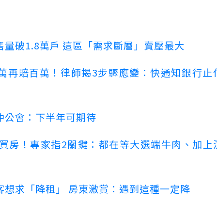
量破1.8萬戶 這區「需求斷層」賣壓最大
萬再賠百萬！律師揭3步驟應變：快通知銀行止
仲公會：下半年可期待
場買房！專家指2關鍵：都在等大選端牛肉、加上
客想求「降租」 房東激賞：遇到這種一定降