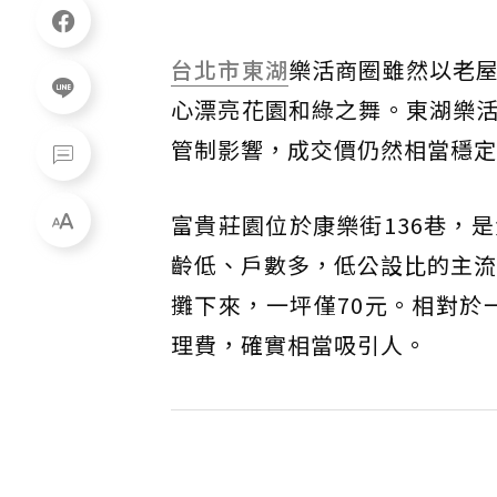
台北市
東湖
樂活商圈雖然以老
心漂亮花園和綠之舞。東湖樂
管制影響，成交價仍然相當穩定
富貴莊園位於康樂街136巷，
齡低、戶數多，低公設比的主流條
攤下來，一坪僅70元。相對於
理費，確實相當吸引人。