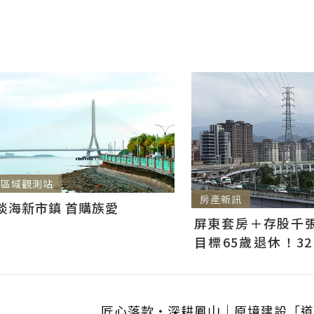
區域觀測站
房產新訊
淡海新市鎮 首購族愛
屏東套房＋存股千張00
目標65歲退休！3
曝：現在已有243張
匠心落款・深耕鳳山｜原境建設「道