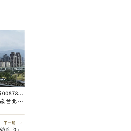
878...
2歲台北人
下一篇
→
爺廍段」