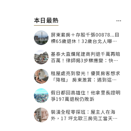
本日最熱
屏東套房＋存股千張00878...目
標65歲退休！32歲台北人曝：
現在已有243張
基泰大直爛尾建商判退千萬再賠
百萬！律師揭3步驟應變：快通
知銀行止付搶救自備款
租屋處亮到發光！優質房客想求
「降租」 房東激賞：遇到這種
一定降
假日都回高雄住！他拿里長證明
爭197萬退稅仍敗訴
裝潢全程零探班：屋主人在海
外，17 坪北歐三房完工當天才
「開箱」