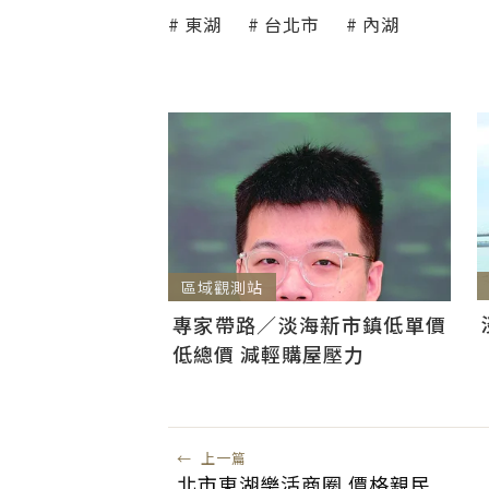
東湖
台北市
內湖
區域觀測站
專家帶路／淡海新市鎮低單價
低總價 減輕購屋壓力
←
上一篇
北市東湖樂活商圈 價格親民