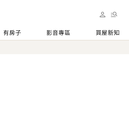
有房子
影音專區
買屋新知