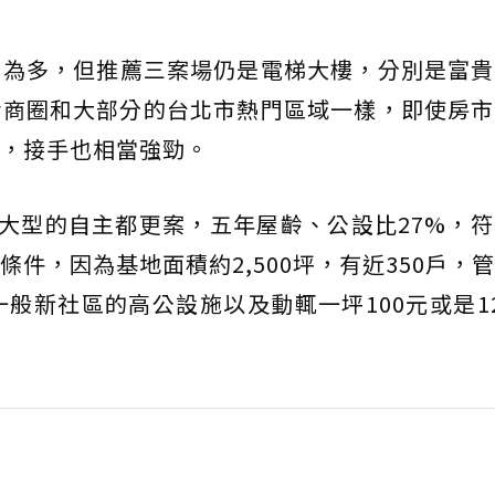
屋為多，但推薦三案場仍是電梯大樓，分別是富貴
活商圈和大部分的台北市熱門區域一樣，即使房市
，接手也相當強勁。
是大型的自主都更案，五年屋齡、公設比27%，
件，因為基地面積約2,500坪，有近350戶，
一般新社區的高公設施以及動輒一坪100元或是1