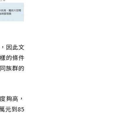
，因此文
樣的條件
不同族群的
高度夠高，
萬元到85