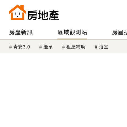
房產新訊
區域觀測站
房屋
青安3.0
繼承
租屋補助
浴室