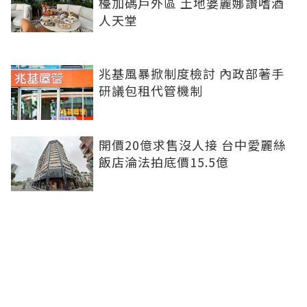
檯加碼戶外區 土地婆麗娜讚嗜酒
人天堂
兆基風暴掀制度檢討 內政部著手
研議包租代管機制
開價20億求售沒人接 台中愛麗絲
飯店淪法拍底價15.5億