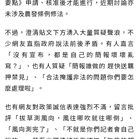
要點》申請、核准後才能進行，近期討論亦
未涉及農發條例修法。
不過，澄清貼文下方湧入大量質疑聲浪，不
少網友直指政府說法前後矛盾。有人直言
「沒有宣布，都是自己的簡報壞壞亂
寫？」、也有人質疑「簡報誰做的 趕快送羈
押禁見」、「合法掩護非法的問題你們要怎
麼處理啦」。
也有網友對政策誠信表達強烈不滿，留言批
評「拔草測風向，風往哪吹就往哪倒」、
「風向測完了」、「不就是你們記者會自己