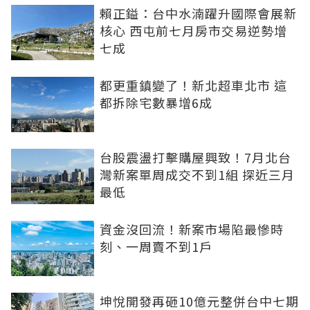
賴正鎰：台中水湳躍升國際會展新
核心 西屯前七月房市交易逆勢增
七成
都更重鎮變了！新北超車北市 這
都拆除宅數暴增6成
台股震盪打擊購屋興致！7月北台
灣新案單周成交不到1組 探近三月
最低
資金沒回流！新案市場陷最慘時
刻、一周賣不到1戶
坤悅開發再砸10億元整併台中七期