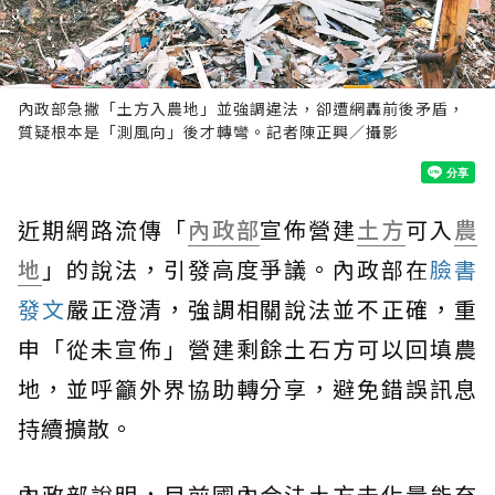
內政部急撇「土方入農地」並強調違法，卻遭網轟前後矛盾，
質疑根本是「測風向」後才轉彎。記者陳正興／攝影
近期網路流傳「
內政部
宣佈營建
土方
可入
農
地
」的說法，引發高度爭議。內政部在
臉書
發文
嚴正澄清，強調相關說法並不正確，重
申「從未宣佈」營建剩餘土石方可以回填農
地，並呼籲外界協助轉分享，避免錯誤訊息
持續擴散。
內政部說明，目前國內合法土方去化量能充