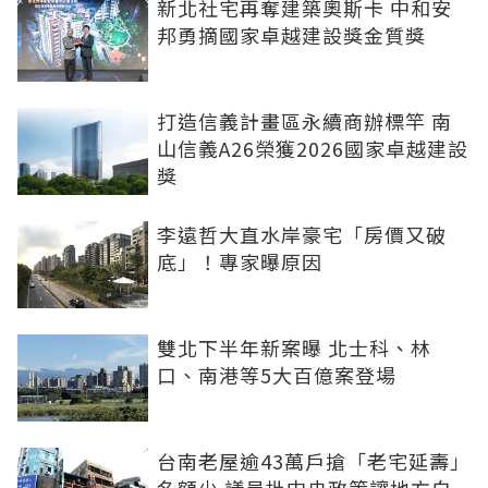
新北社宅再奪建築奧斯卡 中和安
邦勇摘國家卓越建設獎金質獎
打造信義計畫區永續商辦標竿 南
山信義A26榮獲2026國家卓越建設
獎
李遠哲大直水岸豪宅「房價又破
底」！專家曝原因
雙北下半年新案曝 北士科、林
口、南港等5大百億案登場
台南老屋逾43萬戶搶「老宅延壽」
名額少 議員批中央政策讓地方白