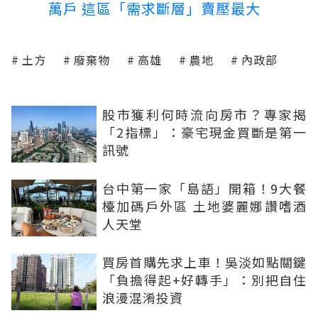
萬戶 這區「需求斷層」賣壓最大
土方
廢棄物
高雄
農地
內政部
股市獲利何時流向房市？專家揭
「2指標」：豪宅現金買斷是第一
訊號
台中第一家「島語」開箱！9大餐
檯加碼戶外區 土地婆麗娜讚嗜酒
人天堂
買房首購先求上車！吳淡如點關鍵
「負擔得起+好轉手」：別把自住
浪漫混淆投資