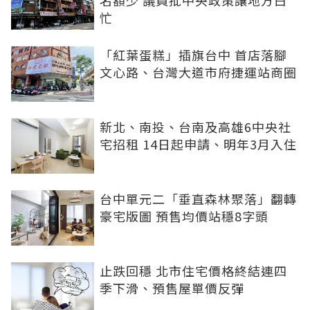
忙
「紅葉蛋糕」插旗台中 首店落腳
文心路、台灣大道市府捷運站商圈
新北、南投、台南及高雄6中央社
宅招租 14日起申請、明年3月入住
台中單元二「垂直森林聚落」翻轉
豪宅版圖 預售均價站穩8字頭
止跌回穩 北市住宅價格終結連四
季下滑、預售屋單價反彈