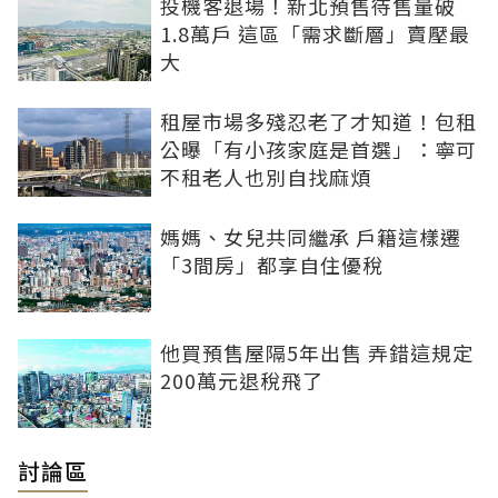
投機客退場！新北預售待售量破
1.8萬戶 這區「需求斷層」賣壓最
大
租屋市場多殘忍老了才知道！包租
公曝「有小孩家庭是首選」：寧可
不租老人也別自找麻煩
媽媽、女兒共同繼承 戶籍這樣遷
「3間房」都享自住優稅
他買預售屋隔5年出售 弄錯這規定
200萬元退稅飛了
討論區