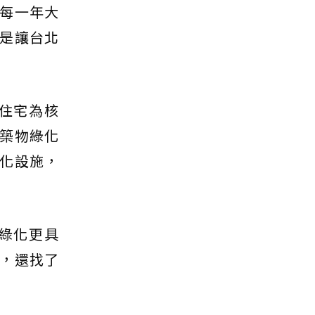
每一年大
是讓台北
住宅為核
築物綠化
化設施，
綠化更具
，還找了