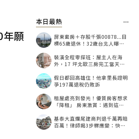
本日最熱
0年願
屏東套房＋存股千張00878...目
標65歲退休！32歲台北人曝：
現在已有243張
裝潢全程零探班：屋主人在海
外，17 坪北歐三房完工當天才
「開箱」
假日都回高雄住！他拿里長證明
爭197萬退稅仍敗訴
租屋處亮到發光！優質房客想求
「降租」 房東激賞：遇到這種
一定降
基泰大直爛尾建商判退千萬再賠
百萬！律師揭3步驟應變：快通
知銀行止付搶救自備款