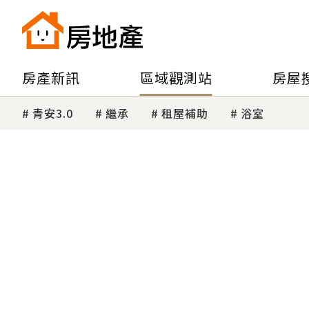
房產新訊
區域觀測站
房屋
青安3.0
繼承
租屋補助
浴室