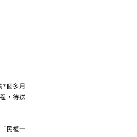
案7個多月
程，待送
「民權一