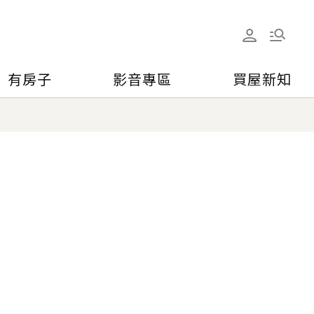
有房子
影音專區
買屋新知