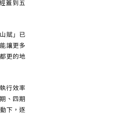
經蓋到五
山賦」已
能讓更多
都更的地
且執行效率
期、四期
帶動下，逐