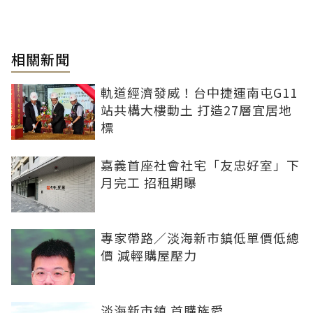
相關新聞
軌道經濟發威！台中捷運南屯G11
站共構大樓動土 打造27層宜居地
標
嘉義首座社會社宅「友忠好室」下
月完工 招租期曝
專家帶路／淡海新市鎮低單價低總
價 減輕購屋壓力
淡海新市鎮 首購族愛