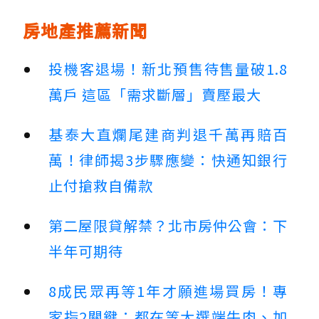
房地產推薦新聞
投機客退場！新北預售待售量破1.8
萬戶 這區「需求斷層」賣壓最大
基泰大直爛尾建商判退千萬再賠百
萬！律師揭3步驟應變：快通知銀行
止付搶救自備款
第二屋限貸解禁？北市房仲公會：下
半年可期待
8成民眾再等1年才願進場買房！專
家指2關鍵：都在等大選端牛肉、加