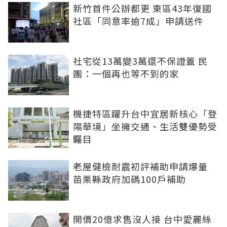
新竹首件公辦都更 東區43年復國
社區「同意率逾7成」申請送件
社宅從13萬變3萬還不保證蓋 民
團：一個再也等不到的家
機捷特區躍升台中宜居新核心「登
陽華境」坐擁交通、生活雙優勢受
矚目
老屋健檢耐震初評補助申請爆量
苗栗縣政府加碼100戶補助
開價20億求售沒人接 台中愛麗絲