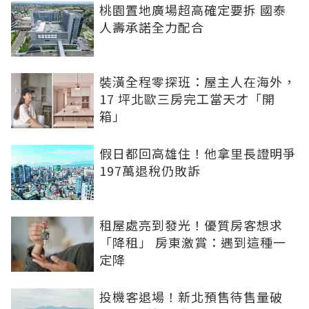
桃園置地廣場超高確定要拆 國泰
人壽承諾全力配合
裝潢全程零探班：屋主人在海外，
17 坪北歐三房完工當天才「開
箱」
假日都回高雄住！他拿里長證明爭
197萬退稅仍敗訴
租屋處亮到發光！優質房客想求
「降租」 房東激賞：遇到這種一
定降
投機客退場！新北預售待售量破