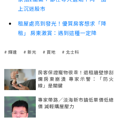
上沉迷股市
租屋處亮到發光！優質房客想求「降
租」 房東激賞：遇到這種一定降
輝達
新光
買地
北士科
房客保證寵物很乖！退租牆壁慘刮
爛房東崩潰 專家示警：「防火
線」是關鍵
專家帶路／淡海新市鎮低單價低總
價 減輕購屋壓力