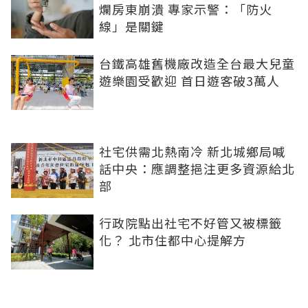
爛房東崩潰 專家示警：「防火
線」是關鍵
台鐵高雄舊機廠改造全台最大兒童
遊樂園受歡迎 首日遊客破3萬人
社宅供需北熱南冷 新北城鄉局喊
話中央：應調整挹注更多資源給北
部
行政院點出社宅不好管又被標籤
化？ 北市住都中心提解方