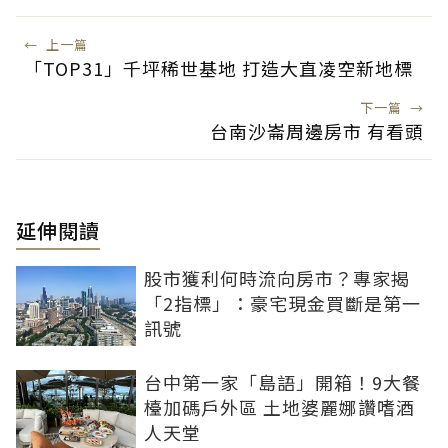
←
上一篇
「TOP31」千坪稀世基地 打造大直凌空新地標
下一篇
→
台南沙崙周邊房市 有看頭
延伸閱讀
股市獲利何時流向房市？專家揭
「2指標」：豪宅現金買斷是第一
訊號
台中第一家「島語」開箱！9大餐
檯加碼戶外區 土地婆麗娜讚嗜酒
人天堂