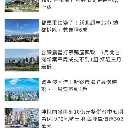
七成
都更重鎮變了！新北超車北市 這
都拆除宅數暴增6成
台股震盪打擊購屋興致！7月北台
灣新案單周成交不到1組 探近三月
最低
資金沒回流！新案市場陷最慘時
刻、一周賣不到1戶
坤悅開發再砸10億元整併台中七期
惠民段76地號土地 每坪單價達302
萬元