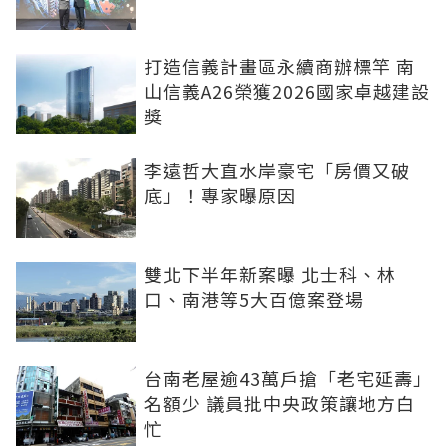
打造信義計畫區永續商辦標竿 南
山信義A26榮獲2026國家卓越建設
獎
李遠哲大直水岸豪宅「房價又破
底」！專家曝原因
雙北下半年新案曝 北士科、林
口、南港等5大百億案登場
台南老屋逾43萬戶搶「老宅延壽」
名額少 議員批中央政策讓地方白
忙