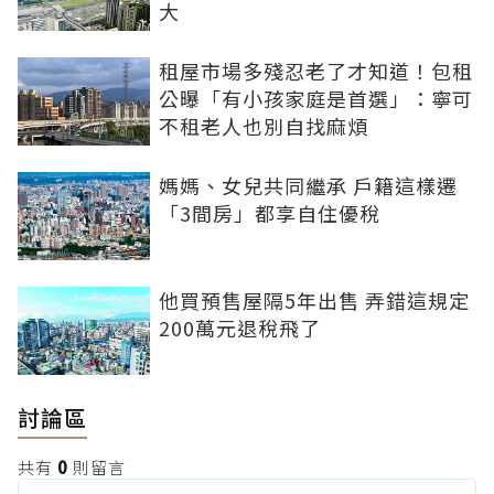
大
租屋市場多殘忍老了才知道！包租
公曝「有小孩家庭是首選」：寧可
不租老人也別自找麻煩
媽媽、女兒共同繼承 戶籍這樣遷
「3間房」都享自住優稅
他買預售屋隔5年出售 弄錯這規定
200萬元退稅飛了
討論區
共有
0
則留言