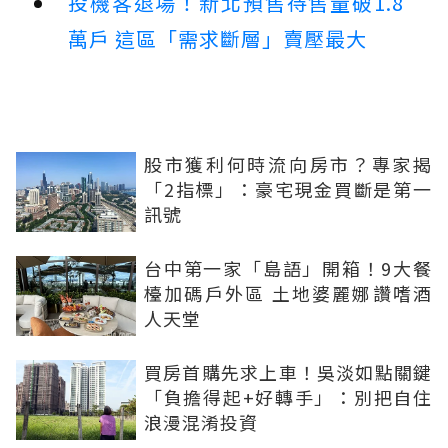
投機客退場！新北預售待售量破1.8
萬戶 這區「需求斷層」賣壓最大
股市獲利何時流向房市？專家揭
「2指標」：豪宅現金買斷是第一
訊號
台中第一家「島語」開箱！9大餐
檯加碼戶外區 土地婆麗娜讚嗜酒
人天堂
買房首購先求上車！吳淡如點關鍵
「負擔得起+好轉手」：別把自住
浪漫混淆投資