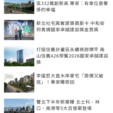
區332萬創新高 專家：有車位是奢
侈的幸福
新北社宅再奪建築奧斯卡 中和安
邦勇摘國家卓越建設獎金質獎
打造信義計畫區永續商辦標竿 南
山信義A26榮獲2026國家卓越建設
獎
李遠哲大直水岸豪宅「房價又破
底」！專家曝原因
雙北下半年新案曝 北士科、林
口、南港等5大百億案登場