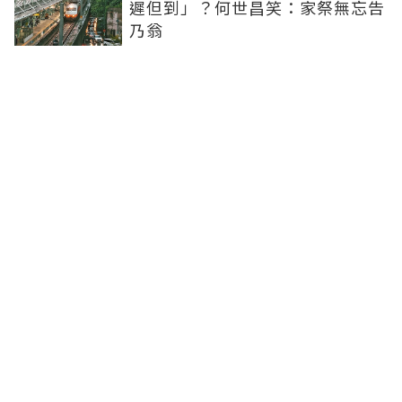
遲但到」？何世昌笑：家祭無忘告
乃翁