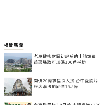
相關新聞
老屋健檢耐震初評補助申請爆量
苗栗縣政府加碼100戶補助
開價20億求售沒人接 台中愛麗絲
飯店淪法拍底價15.5億
台南房屋稅2.0見效 出租戶增4196