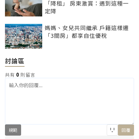
「降租」 房東激賞：遇到這種一
定降
媽媽、女兒共同繼承 戶籍這樣遷
「3間房」都享自住優稅
討論區
共有
0
則留言
規範
回覆