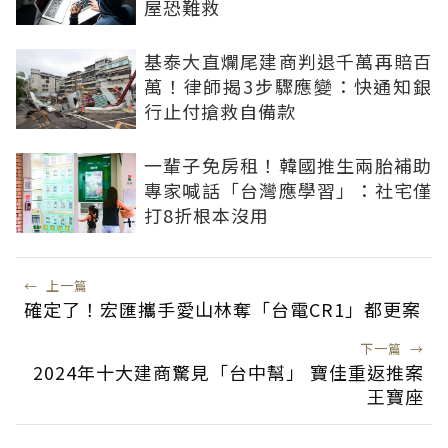
屋恐難救
基泰大直爛尾建商判退千萬再賠百
萬！律師揭3步驟應變：快通知銀
行止付搶救自備款
一輩子免房租！韓國推生兩胎補助
專家喊話「台灣應學習」：社宅僅
打8折根本沒用
←
上一篇
確定了！宏匯攜手愛山林奪「台電CR1」都更案
下一篇
→
2024年十大建商驚見「台中幫」 寶佳重返推案
王寶座