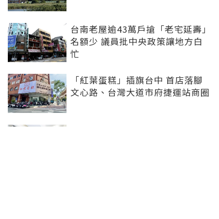
台南老屋逾43萬戶搶「老宅延壽」
名額少 議員批中央政策讓地方白
忙
「紅葉蛋糕」插旗台中 首店落腳
文心路、台灣大道市府捷運站商圈
新北、南投、台南及高雄6中央社
宅招租 14日起申請、明年3月入住
台中單元二「垂直森林聚落」翻轉
豪宅版圖 預售均價站穩8字頭