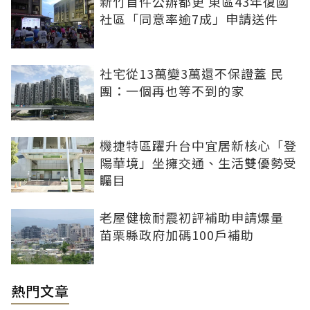
新竹首件公辦都更 東區43年復國
社區「同意率逾7成」申請送件
社宅從13萬變3萬還不保證蓋 民
團：一個再也等不到的家
機捷特區躍升台中宜居新核心「登
陽華境」坐擁交通、生活雙優勢受
矚目
老屋健檢耐震初評補助申請爆量
苗栗縣政府加碼100戶補助
熱門文章