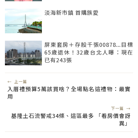
淡海新市鎮 首購族愛
屏東套房＋存股千張00878...目標
65歲退休！32歲台北人曝：現在
已有243張
←
上一篇
入厝禮預算5萬該買啥？全場點名這禮物：最實
用
下一篇
→
基隆土石流警戒34條、這區最多 「看房價會訝
異」