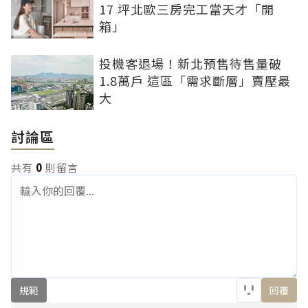
17 坪北歐三房完工當天才「開
箱」
投機客退場！新北預售待售量破
1.8萬戶 這區「需求斷層」賣壓最
大
討論區
共有
0
則留言
規範
回覆