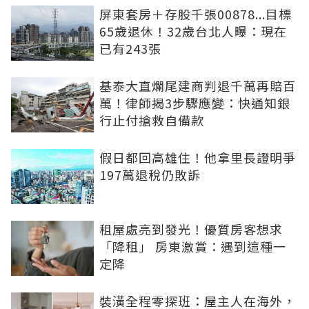
屏東套房＋存股千張00878...目標
65歲退休！32歲台北人曝：現在
已有243張
基泰大直爛尾建商判退千萬再賠百
萬！律師揭3步驟應變：快通知銀
行止付搶救自備款
假日都回高雄住！他拿里長證明爭
197萬退稅仍敗訴
租屋處亮到發光！優質房客想求
「降租」 房東激賞：遇到這種一
定降
裝潢全程零探班：屋主人在海外，