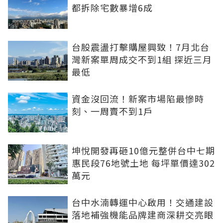
都拆除宅數暴增6成
台股震盪打擊購屋興致！7月北台
灣新案單周成交不到1組 探近三月
最低
資金沒回流！新案市場陷最慘時
刻、一周賣不到1戶
坤悅開發再砸10億元整併台中七期
惠民段76地號土地 每坪單價達302
萬元
台中水湳轉運中心啟用！交通建設
落地補強機能品牌建商深耕交亮眼