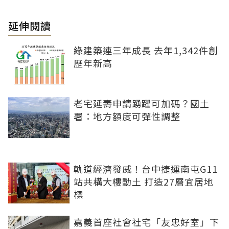
延伸閱讀
綠建築連三年成長 去年1,342件創
歷年新高
老宅延壽申請踴躍可加碼？國土
署：地方額度可彈性調整
軌道經濟發威！台中捷運南屯G11
站共構大樓動土 打造27層宜居地
標
嘉義首座社會社宅「友忠好室」下