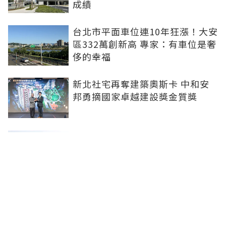
成績
台北市平面車位連10年狂漲！大安
區332萬創新高 專家：有車位是奢
侈的幸福
新北社宅再奪建築奧斯卡 中和安
邦勇摘國家卓越建設獎金質獎
打造信義計畫區永續商辦標竿 南
山信義A26榮獲2026國家卓越建設
獎
李遠哲大直水岸豪宅「房價又破
底」！專家曝原因