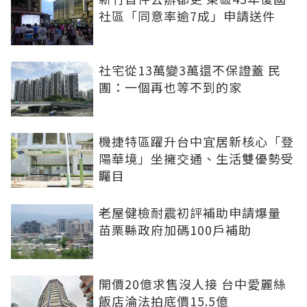
社區「同意率逾7成」申請送件
社宅從13萬變3萬還不保證蓋 民
團：一個再也等不到的家
機捷特區躍升台中宜居新核心「登
陽華境」坐擁交通、生活雙優勢受
矚目
老屋健檢耐震初評補助申請爆量
苗栗縣政府加碼100戶補助
開價20億求售沒人接 台中愛麗絲
飯店淪法拍底價15.5億