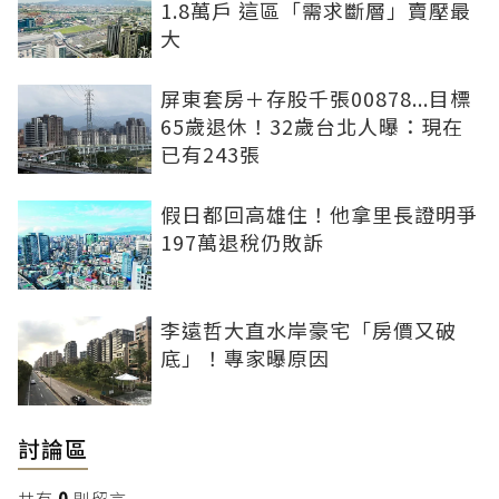
1.8萬戶 這區「需求斷層」賣壓最
大
屏東套房＋存股千張00878...目標
65歲退休！32歲台北人曝：現在
已有243張
假日都回高雄住！他拿里長證明爭
197萬退稅仍敗訴
李遠哲大直水岸豪宅「房價又破
底」！專家曝原因
討論區
共有
0
則留言