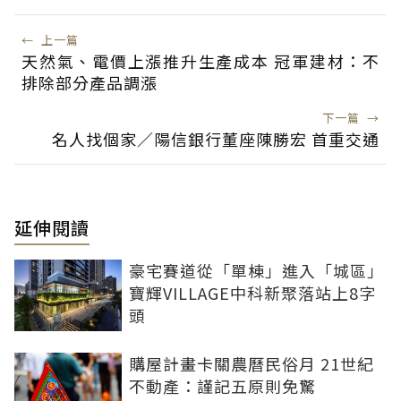
←
上一篇
天然氣、電價上漲推升生產成本 冠軍建材：不
排除部分產品調漲
下一篇
→
名人找個家／陽信銀行董座陳勝宏 首重交通
延伸閱讀
豪宅賽道從「單棟」進入「城區」
寶輝VILLAGE中科新聚落站上8字
頭
購屋計畫卡關農曆民俗月 21世紀
不動產：謹記五原則免驚