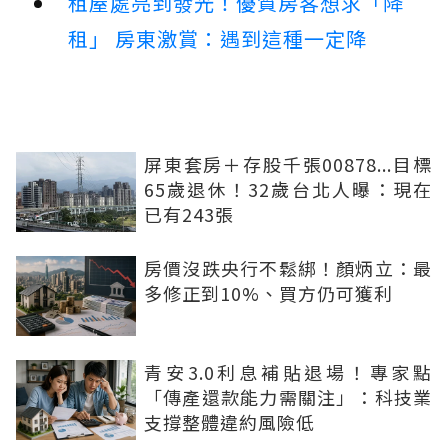
租屋處亮到發光！優質房客想求「降
租」 房東激賞：遇到這種一定降
屏東套房＋存股千張00878...目標
65歲退休！32歲台北人曝：現在
已有243張
房價沒跌央行不鬆綁！顏炳立：最
多修正到10%、買方仍可獲利
青安3.0利息補貼退場！專家點
「傳產還款能力需關注」：科技業
支撐整體違約風險低