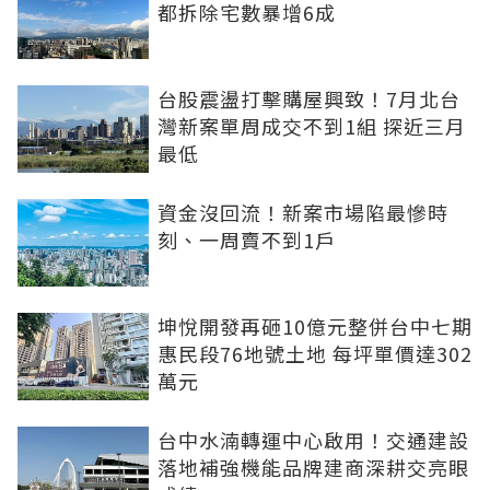
都拆除宅數暴增6成
台股震盪打擊購屋興致！7月北台
灣新案單周成交不到1組 探近三月
最低
資金沒回流！新案市場陷最慘時
刻、一周賣不到1戶
坤悅開發再砸10億元整併台中七期
惠民段76地號土地 每坪單價達302
萬元
台中水湳轉運中心啟用！交通建設
落地補強機能品牌建商深耕交亮眼