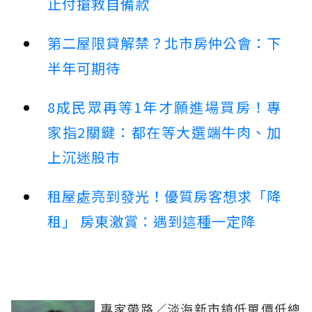
止付搶救自備款
第二屋限貸解禁？北市房仲公會：下
半年可期待
8成民眾再等1年才願進場買房！專
家指2關鍵：都在等大選端牛肉、加
上沉迷股市
租屋處亮到發光！優質房客想求「降
租」 房東激賞：遇到這種一定降
專家帶路／淡海新市鎮低單價低總