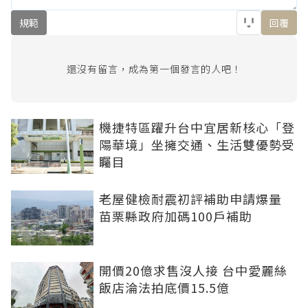
規範
回覆
還沒有留言，成為第一個發言的人吧！
機捷特區躍升台中宜居新核心「登
陽華境」坐擁交通、生活雙優勢受
矚目
老屋健檢耐震初評補助申請爆量
苗栗縣政府加碼100戶補助
開價20億求售沒人接 台中愛麗絲
飯店淪法拍底價15.5億