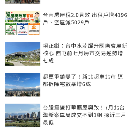
台南房屋稅2.0見效 出租戶增4196
戶、空屋減5029戶
賴正鎰：台中水湳躍升國際會展新
核心 西屯前七月房市交易逆勢增
七成
都更重鎮變了！新北超車北市 這
都拆除宅數暴增6成
台股震盪打擊購屋興致！7月北台
灣新案單周成交不到1組 探近三月
最低