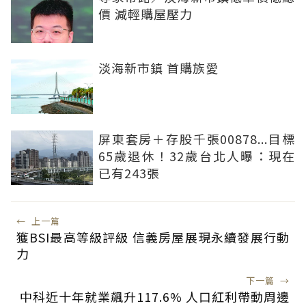
價 減輕購屋壓力
淡海新市鎮 首購族愛
屏東套房＋存股千張00878...目標
65歲退休！32歲台北人曝：現在
已有243張
←
上一篇
獲BSI最高等級評級 信義房屋展現永續發展行動
力
下一篇
→
中科近十年就業飆升117.6% 人口紅利帶動周邊