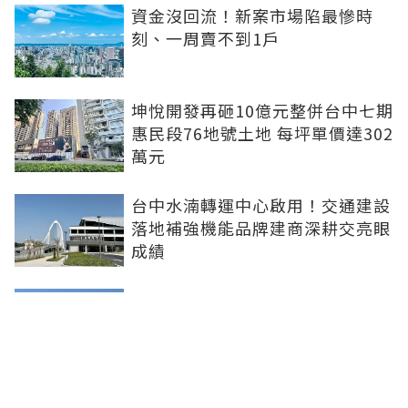
資金沒回流！新案市場陷最慘時
刻、一周賣不到1戶
坤悅開發再砸10億元整併台中七期
惠民段76地號土地 每坪單價達302
萬元
台中水湳轉運中心啟用！交通建設
落地補強機能品牌建商深耕交亮眼
成績
台北市平面車位連10年狂漲！大安
區332萬創新高 專家：有車位是奢
侈的幸福
新北社宅再奪建築奧斯卡 中和安