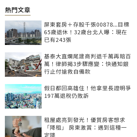
熱門文章
屏東套房＋存股千張00878...目標
65歲退休！32歲台北人曝：現在
已有243張
基泰大直爛尾建商判退千萬再賠百
萬！律師揭3步驟應變：快通知銀
行止付搶救自備款
假日都回高雄住！他拿里長證明爭
197萬退稅仍敗訴
租屋處亮到發光！優質房客想求
「降租」 房東激賞：遇到這種一
定降