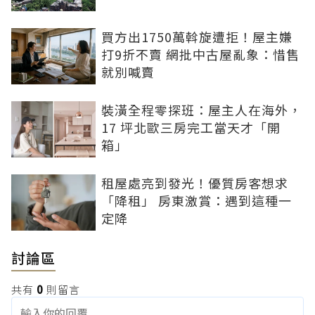
買方出1750萬斡旋遭拒！屋主嫌
打9折不賣 網批中古屋亂象：惜售
就別喊賣
裝潢全程零探班：屋主人在海外，
17 坪北歐三房完工當天才「開
箱」
租屋處亮到發光！優質房客想求
「降租」 房東激賞：遇到這種一
定降
討論區
共有
0
則留言