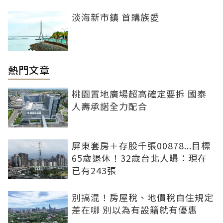
淡海新市鎮 首購族愛
熱門文章
桃園置地廣場超高確定要拆 國泰
人壽承諾全力配合
屏東套房＋存股千張00878...目標
65歲退休！32歲台北人曝：現在
已有243張
別搞混！房屋稅、地價稅自住規定
差在哪 別以為有設籍就有優惠