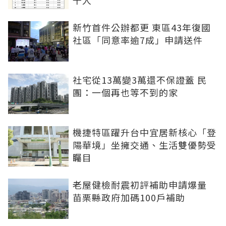
千人
新竹首件公辦都更 東區43年復國
社區「同意率逾7成」申請送件
社宅從13萬變3萬還不保證蓋 民
團：一個再也等不到的家
機捷特區躍升台中宜居新核心「登
陽華境」坐擁交通、生活雙優勢受
矚目
老屋健檢耐震初評補助申請爆量
苗栗縣政府加碼100戶補助