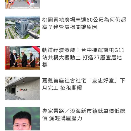
桃園置地廣場未達60公尺為何仍超
高？建管處揭關鍵原因
軌道經濟發威！台中捷運南屯G11
站共構大樓動土 打造27層宜居地
標
嘉義首座社會社宅「友忠好室」下
月完工 招租期曝
專家帶路／淡海新市鎮低單價低總
價 減輕購屋壓力