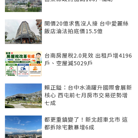
開價20億求售沒人接 台中愛麗絲
飯店淪法拍底價15.5億
台南房屋稅2.0見效 出租戶增4196
戶、空屋減5029戶
賴正鎰：台中水湳躍升國際會展新
核心 西屯前七月房市交易逆勢增
七成
都更重鎮變了！新北超車北市 這
都拆除宅數暴增6成