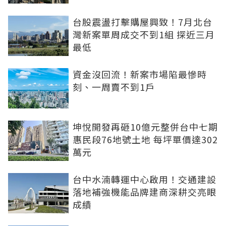
台股震盪打擊購屋興致！7月北台
灣新案單周成交不到1組 探近三月
最低
資金沒回流！新案市場陷最慘時
刻、一周賣不到1戶
坤悅開發再砸10億元整併台中七期
惠民段76地號土地 每坪單價達302
萬元
台中水湳轉運中心啟用！交通建設
落地補強機能品牌建商深耕交亮眼
成績