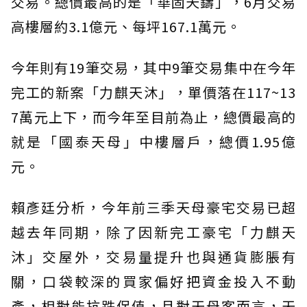
交易。總價最高的是「華固天鑄」，6月交易
高樓層約3.1億元、每坪167.1萬元。
今年則有19筆交易，其中9筆交易集中在今年
完工的新案「力麒天沐」，單價落在117~13
7萬元上下，而今年至目前為止，總價最高的
就是「國泰天母」中樓層戶，總價1.95億
元。
賴彥廷分析，今年前三季天母豪宅交易已超
越去年同期，除了因新完工豪宅「力麒天
沐」交屋外，交易量提升也與通貨膨脹有
關，口袋較深的買家偏好把資金投入不動
產，相對能抗跌保值，且對天母客而言，天