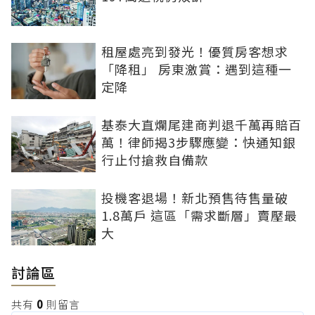
租屋處亮到發光！優質房客想求
「降租」 房東激賞：遇到這種一
定降
基泰大直爛尾建商判退千萬再賠百
萬！律師揭3步驟應變：快通知銀
行止付搶救自備款
投機客退場！新北預售待售量破
1.8萬戶 這區「需求斷層」賣壓最
大
討論區
共有
0
則留言