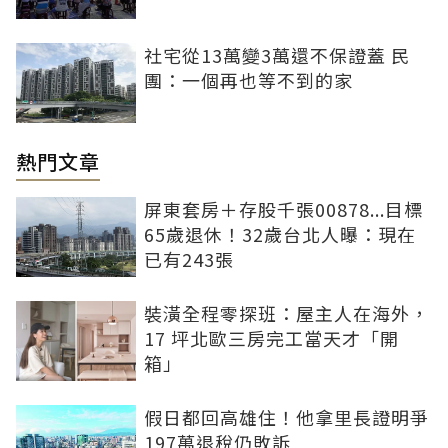
社宅從13萬變3萬還不保證蓋 民
團：一個再也等不到的家
熱門文章
屏東套房＋存股千張00878...目標
65歲退休！32歲台北人曝：現在
已有243張
裝潢全程零探班：屋主人在海外，
17 坪北歐三房完工當天才「開
箱」
假日都回高雄住！他拿里長證明爭
197萬退稅仍敗訴