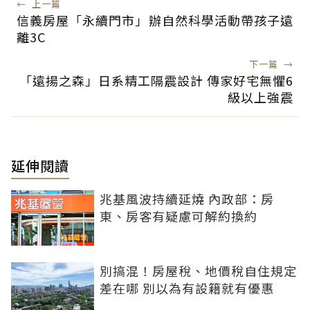
←
上一篇
信義房屋「永續門市」辦自然科學活動帶孩子遠
離3C
下一篇
→
「遠揚之森」日系精工隔震設計 傳家好宅無懼6
級以上強震
延伸閱讀
兆基風波持續延燒 內政部：房
東、房客有疑慮可解約換約
別搞混！房屋稅、地價稅自住規定
差在哪 別以為有設籍就有優惠