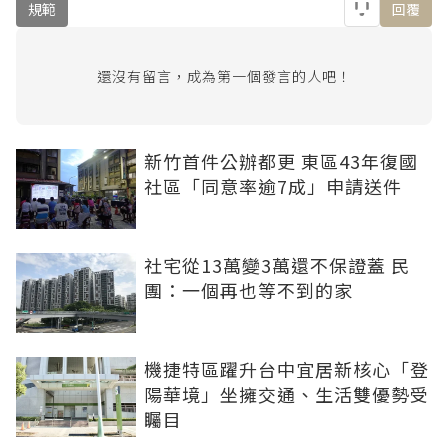
規範
回覆
還沒有留言，成為第一個發言的人吧！
新竹首件公辦都更 東區43年復國
社區「同意率逾7成」申請送件
社宅從13萬變3萬還不保證蓋 民
團：一個再也等不到的家
機捷特區躍升台中宜居新核心「登
陽華境」坐擁交通、生活雙優勢受
矚目