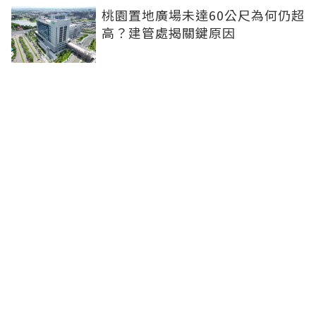
桃園置地廣場未達60公尺為何仍超
高？建管處揭關鍵原因