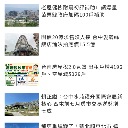
老屋健檢耐震初評補助申請爆量
苗栗縣政府加碼100戶補助
開價20億求售沒人接 台中愛麗絲
飯店淪法拍底價15.5億
台南房屋稅2.0見效 出租戶增4196
戶、空屋減5029戶
賴正鎰：台中水湳躍升國際會展新
核心 西屯前七月房市交易逆勢增
七成
都更重鎮變了！新北超車北市 這