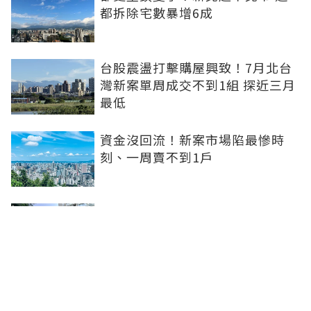
都拆除宅數暴增6成
台股震盪打擊購屋興致！7月北台
灣新案單周成交不到1組 探近三月
最低
資金沒回流！新案市場陷最慘時
刻、一周賣不到1戶
坤悅開發再砸10億元整併台中七期
惠民段76地號土地 每坪單價達302
萬元
台中水湳轉運中心啟用！交通建設
落地補強機能品牌建商深耕交亮眼