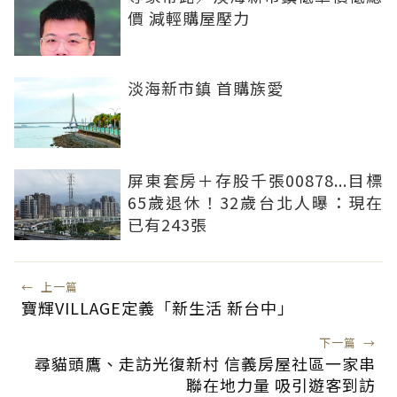
價 減輕購屋壓力
淡海新市鎮 首購族愛
屏東套房＋存股千張00878...目標
65歲退休！32歲台北人曝：現在
已有243張
←
上一篇
寶輝VILLAGE定義「新生活 新台中」
下一篇
→
尋貓頭鷹、走訪光復新村 信義房屋社區一家串
聯在地力量 吸引遊客到訪