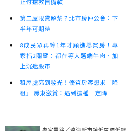
止付搶救自備款
第二屋限貸解禁？北市房仲公會：下
半年可期待
8成民眾再等1年才願進場買房！專
家指2關鍵：都在等大選端牛肉、加
上沉迷股市
租屋處亮到發光！優質房客想求「降
租」 房東激賞：遇到這種一定降
專家帶路／淡海新市鎮低單價低總