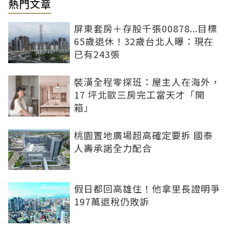
熱門文章
屏東套房＋存股千張00878...目標
65歲退休！32歲台北人曝：現在
已有243張
裝潢全程零探班：屋主人在海外，
17 坪北歐三房完工當天才「開
箱」
桃園置地廣場超高確定要拆 國泰
人壽承諾全力配合
假日都回高雄住！他拿里長證明爭
197萬退稅仍敗訴