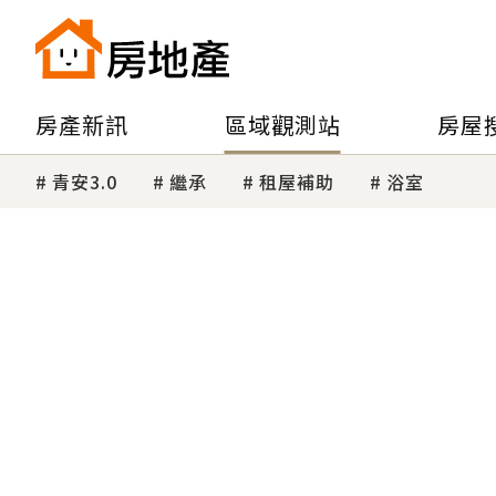
房產新訊
區域觀測站
房屋
青安3.0
繼承
租屋補助
浴室