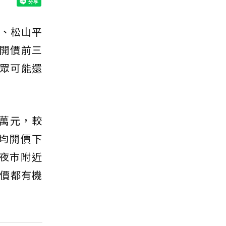
義、松山平
區開價前三
民眾可能還
 萬元，較
平均開價下
夜市附近
價都有機