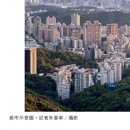
房市示意圖。記者朱曼寧／攝影