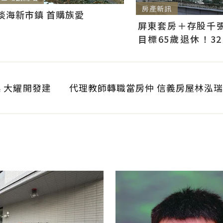
房產新訊
淡海新市鎮 首購族愛
屏東套房＋存股千張00
目標65歲退休！3
曝：現在已有243張
 大耀開發建
代理教師轉職當房仲 信義房屋林泓