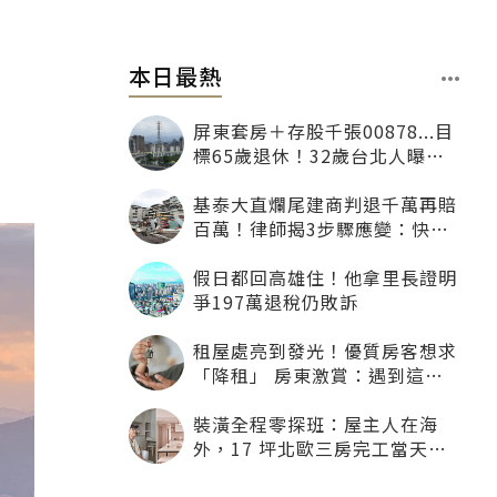
本日最熱
屏東套房＋存股千張00878...目
標65歲退休！32歲台北人曝：
現在已有243張
基泰大直爛尾建商判退千萬再賠
百萬！律師揭3步驟應變：快通
知銀行止付搶救自備款
假日都回高雄住！他拿里長證明
爭197萬退稅仍敗訴
租屋處亮到發光！優質房客想求
「降租」 房東激賞：遇到這種
一定降
裝潢全程零探班：屋主人在海
外，17 坪北歐三房完工當天才
「開箱」