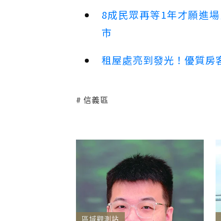
8成民眾再等1年才願進
市
租屋處亮到發光！優質房
信義區
區域觀測站