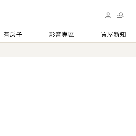
有房子
影音專區
買屋新知