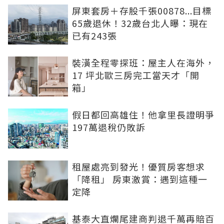
屏東套房＋存股千張00878...目標
65歲退休！32歲台北人曝：現在
已有243張
裝潢全程零探班：屋主人在海外，
17 坪北歐三房完工當天才「開
箱」
假日都回高雄住！他拿里長證明爭
197萬退稅仍敗訴
租屋處亮到發光！優質房客想求
「降租」 房東激賞：遇到這種一
定降
基泰大直爛尾建商判退千萬再賠百