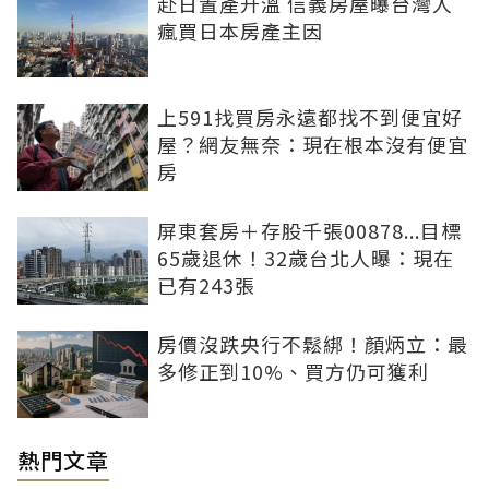
赴日置產升溫 信義房屋曝台灣人
瘋買日本房產主因
上591找買房永遠都找不到便宜好
屋？網友無奈：現在根本沒有便宜
房
屏東套房＋存股千張00878...目標
65歲退休！32歲台北人曝：現在
已有243張
房價沒跌央行不鬆綁！顏炳立：最
多修正到10%、買方仍可獲利
熱門文章