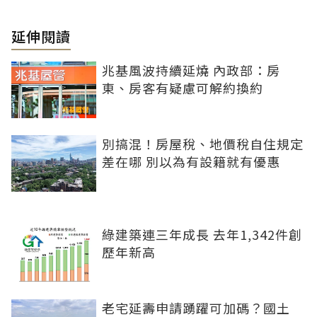
延伸閱讀
兆基風波持續延燒 內政部：房
東、房客有疑慮可解約換約
別搞混！房屋稅、地價稅自住規定
差在哪 別以為有設籍就有優惠
綠建築連三年成長 去年1,342件創
歷年新高
老宅延壽申請踴躍可加碼？國土