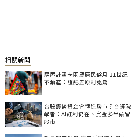
相關新聞
購屋計畫卡關農曆民俗月 21世紀
不動產：謹記五原則免驚
台股震盪資金會轉進房市？台經院
學者：AI紅利仍在、資金多半續留
股市