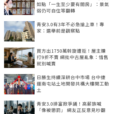
如點「一生至少要有間房」：景氣
弱仍可自住等翻轉
青安3.0有3年不必急搶上車！專
家：選舉前是觀察點
買方出1750萬斡旋遭拒！屋主嫌
打9折不賣 網批中古屋亂象：惜售
就別喊賣
日勝生持續深耕台中市場 台中捷
運南屯站土地開發共構大樓開工動
土
青安3.0排富掀爭議！高薪族喊
「像被懲罰」 網友正反意見吵翻