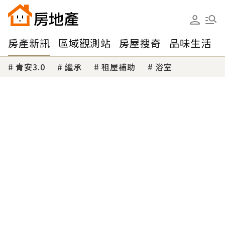
房產新訊
區域觀測站
房屋搜奇
品味生活
青安3.0
繼承
租屋補助
浴室