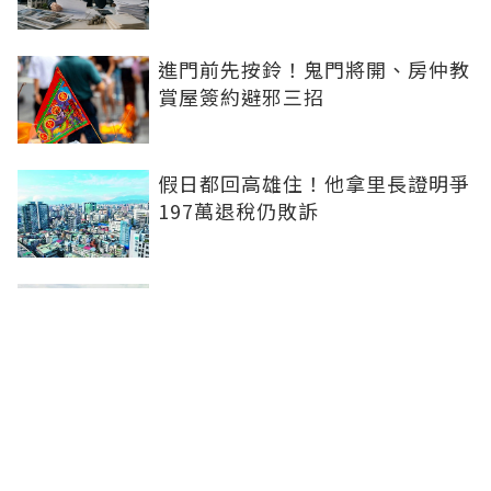
進門前先按鈴！鬼門將開、房仲教
賞屋簽約避邪三招
假日都回高雄住！他拿里長證明爭
197萬退稅仍敗訴
房市快要V轉！小孟老師指「明年
迎突破」：今年下半年是買點...資
金僅暫時被AI吸走
36%境外資金撐日本不動產交易
住宅、飯店及物流躍投資焦點