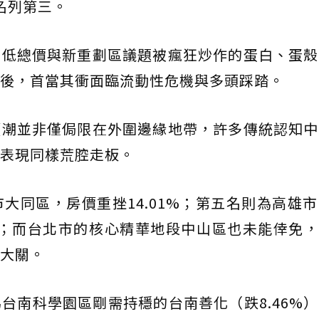
，名列第三。
因低總價與新重劃區議題被瘋狂炒作的蛋白、蛋殼
後，首當其衝面臨流動性危機與多頭踩踏。
價潮並非僅侷限在外圍邊緣地帶，許多傳統認知中
表現同樣荒腔走板。
大同區，房價重挫14.01%；第五名則為高雄
%；而台北市的核心精華地段中山區也未能倖免，以
大關。
台南科學園區剛需持穩的台南善化（跌8.46%