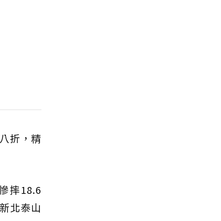
打八折，精
摔18.6
，新北泰山