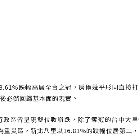
8.61%跌幅高居全台之冠，房價幾乎形同直接
後必然回歸基本面的現實。
政區皆呈現雙位數崩跌，除了奪冠的台中大里慘
為重災區，新北八里以16.81%的跌幅位居第二