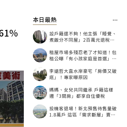
本日最熱
61%
設戶籍還不夠！他主張「睡覺、
煮飯分不同屋」2百萬元退稅照
樣沒了
租屋市場多殘忍老了才知道！包
租公曝「有小孩家庭是首選」：
寧可不租老人也別自找麻煩
李遠哲大直水岸豪宅「房價又破
底」！專家曝原因
媽媽、女兒共同繼承 戶籍這樣
遷「3間房」都享自住優稅
投機客退場！新北預售待售量破
1.8萬戶 這區「需求斷層」賣壓
最大