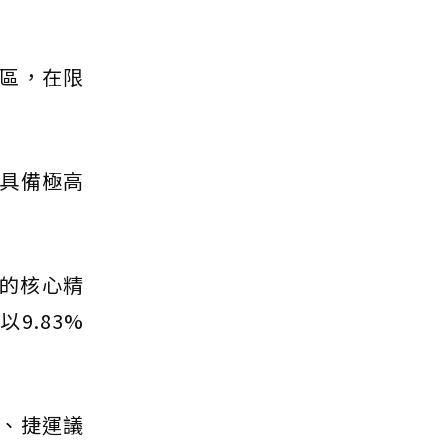
區，在限
具備極高
市的核心精
9.83%
）、捷運議