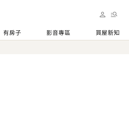
有房子
影音專區
買屋新知