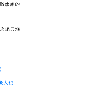
比較焦慮的
永遠只漲
富
老人也