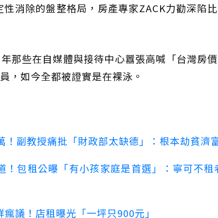
確定性消除的盤整格局，房產專家ZACK力勸深陷
當年那些在自媒體與接待中心囂張高喊「台灣房價
員，如今全都被證實是在裸泳。
00萬！副教授痛批「財政部太缺德」：根本劫貧濟
道！包租公曝「有小孩家庭是首選」：寧可不租
瘋議！店租曝光「一坪只900元」