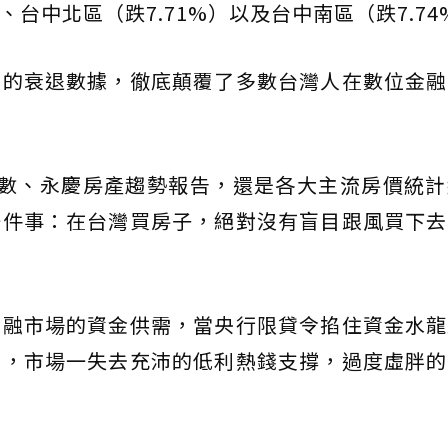
、台中北區（跌7.71%）以及台中南區（跌7.74
區的衰退數據，徹底顛覆了多數台灣人在數位金融
指數、永慶房產趨勢報告，還是各大主流房價統
一件事：在台灣買房子，絕對沒有盲目跟風買下去
金融市場的資金供需，當央行限貸令掐住資金水龍
時，市場一失去充沛的低利熱錢支撐，過度虛胖的