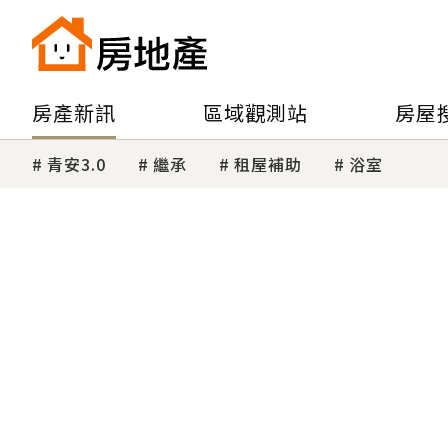
房產新訊
區域觀測站
房屋
青安3.0
繼承
租屋補助
浴室