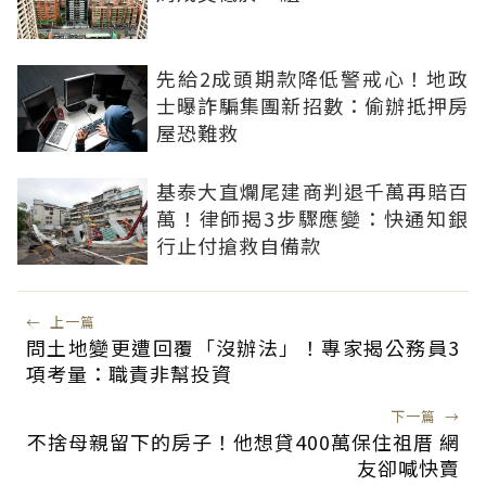
先給2成頭期款降低警戒心！地政
士曝詐騙集團新招數：偷辦抵押房
屋恐難救
基泰大直爛尾建商判退千萬再賠百
萬！律師揭3步驟應變：快通知銀
行止付搶救自備款
←
上一篇
問土地變更遭回覆「沒辦法」！專家揭公務員3
項考量：職責非幫投資
下一篇
→
不捨母親留下的房子！他想貸400萬保住祖厝 網
友卻喊快賣