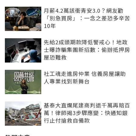
月薪4.2萬該衝青安3.0？網友勸
「別急買房」：一念之差恐多辛苦
10年
先給2成頭期款降低警戒心！地政
士曝詐騙集團新招數：偷辦抵押房
屋恐難救
社工魂走進房仲業 信義房屋讓助
人專業找到新舞台
基泰大直爛尾建商判退千萬再賠百
萬！律師揭3步驟應變：快通知銀
行止付搶救自備款