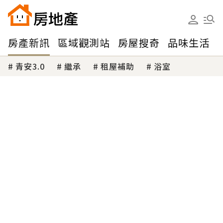
房產新訊
區域觀測站
房屋搜奇
品味生活
青安3.0
繼承
租屋補助
浴室