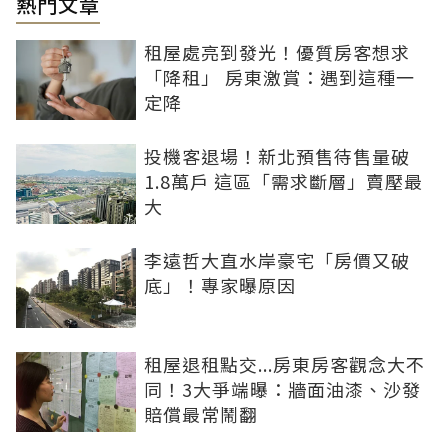
熱門文章
租屋處亮到發光！優質房客想求
「降租」 房東激賞：遇到這種一
定降
投機客退場！新北預售待售量破
1.8萬戶 這區「需求斷層」賣壓最
大
李遠哲大直水岸豪宅「房價又破
底」！專家曝原因
租屋退租點交...房東房客觀念大不
同！3大爭端曝：牆面油漆、沙發
賠償最常鬧翻