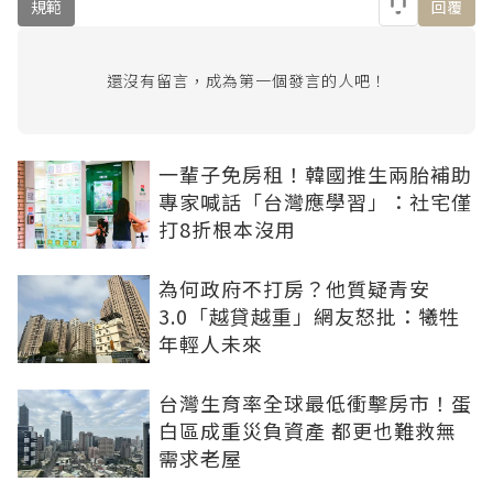
規範
回覆
還沒有留言，成為第一個發言的人吧！
一輩子免房租！韓國推生兩胎補助
專家喊話「台灣應學習」：社宅僅
打8折根本沒用
為何政府不打房？他質疑青安
3.0「越貸越重」網友怒批：犧牲
年輕人未來
台灣生育率全球最低衝擊房市！蛋
白區成重災負資產 都更也難救無
需求老屋