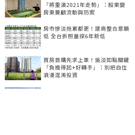
「將重演2021年走勢」：股東變
房東兼顧流動與防禦
房市慘淡拖累都更！建商整合意願
低 全台拆照量探6年新低
買房首購先求上車！吳淡如點關鍵
「負擔得起+好轉手」：別把自住
浪漫混淆投資
青安3.0扶植小資婚育...市場明顯
分流！張旭嵐：1200-1800萬的兩
房、小三房會是主力
追買炒作重劃區恐被套牢！房市等
不到全面崩盤 但「對的房子」能