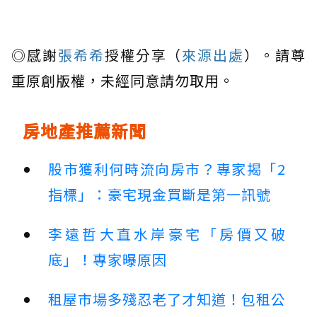
◎感謝
張希希
授權分享（
來源出處
）。請尊
重原創版權，未經同意請勿取用。
房地產推薦新聞
股市獲利何時流向房市？專家揭「2
指標」：豪宅現金買斷是第一訊號
李遠哲大直水岸豪宅「房價又破
底」！專家曝原因
租屋市場多殘忍老了才知道！包租公