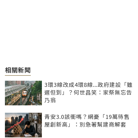
相關新聞
3環3線改成4環8線...政府建設「雖
遲但到」？何世昌笑：家祭無忘告
乃翁
青安3.0該衝嗎？網憂「19萬待售
屋創新高」：別急著幫建商解套