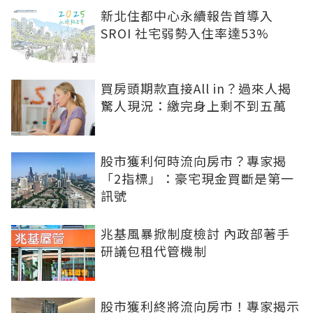
新北住都中心永續報告首導入
SROI 社宅弱勢入住率達53%
買房頭期款直接All in？過來人揭
驚人現況：繳完身上剩不到五萬
股市獲利何時流向房市？專家揭
「2指標」：豪宅現金買斷是第一
訊號
兆基風暴掀制度檢討 內政部著手
研議包租代管機制
股市獲利終將流向房市！專家揭示