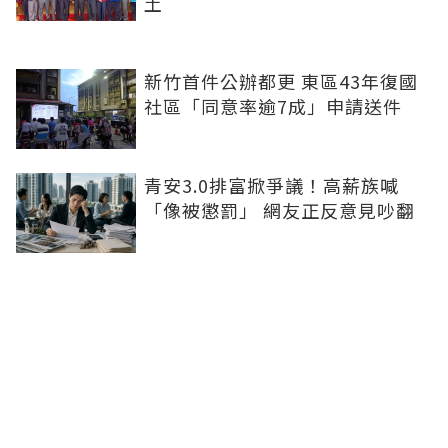
土
新竹首件公辦都更 東區43年復國
社區「同意率逾7成」申請送件
青安3.0排富掀爭議！高薪族喊
「像被懲罰」 網友正反意見吵翻