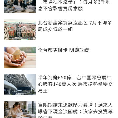
「市場根本沒量」：每月多3千利
息不會影響買房意願
北台新建案買氣沒起色 7月平均單
周成交低於一組
全台都更腳步 明顯放緩
半年海賺650億！台中國際會展中
心吸客140萬人次 房市逆勢坐穩交
易王
寬限期結束還款壓力暴增！過來人
曝省下現金流關鍵：沒拿去投資等
於白費