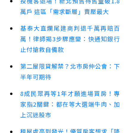
投機客退場！新北預售待售量破1.8
萬戶 這區「需求斷層」賣壓最大
基泰大直爛尾建商判退千萬再賠百
萬！律師揭3步驟應變：快通知銀行
止付搶救自備款
第二屋限貸解禁？北市房仲公會：下
半年可期待
8成民眾再等1年才願進場買房！專
家指2關鍵：都在等大選端牛肉、加
上沉迷股市
租屋處亮到發光！優質房客想求「降