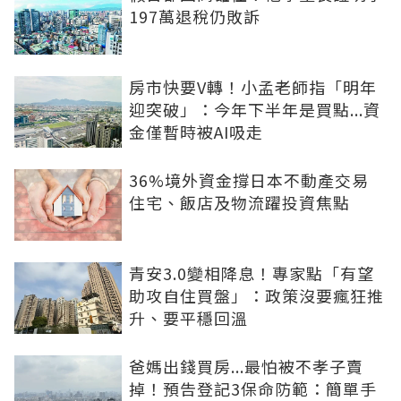
197萬退稅仍敗訴
房市快要V轉！小孟老師指「明年
迎突破」：今年下半年是買點...資
金僅暫時被AI吸走
36%境外資金撐日本不動產交易
住宅、飯店及物流躍投資焦點
青安3.0變相降息！專家點「有望
助攻自住買盤」：政策沒要瘋狂推
升、要平穩回溫
爸媽出錢買房...最怕被不孝子賣
掉！預告登記3保命防範：簡單手