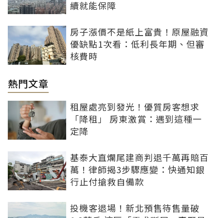
續就能保障
房子漲價不是紙上富貴！原屋融資
優缺點1次看：低利長年期、但審
核費時
熱門文章
租屋處亮到發光！優質房客想求
「降租」 房東激賞：遇到這種一
定降
基泰大直爛尾建商判退千萬再賠百
萬！律師揭3步驟應變：快通知銀
行止付搶救自備款
投機客退場！新北預售待售量破