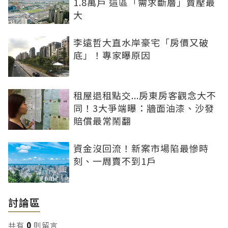
1.8萬戶 這區「需求斷層」賣壓最
大
李遠哲大直水岸豪宅「房價又破
底」！專家曝原因
租屋退租點交...房東房客觀念大不
同！3大爭端曝：牆面油漆、沙發
賠償最常鬧翻
資金沒回流！新案市場陷最慘時
刻、一周賣不到1戶
討論區
共有
0
則留言