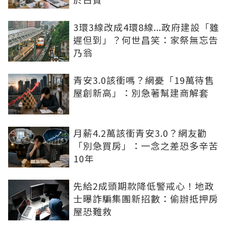
3環3線改成4環8線...政府建設「雖
遲但到」？何世昌笑：家祭無忘告
乃翁
青安3.0該衝嗎？網憂「19萬待售
屋創新高」：別急著幫建商解套
月薪4.2萬該衝青安3.0？網友勸
「別急買房」：一念之差恐多辛苦
10年
先給2成頭期款降低警戒心！地政
士曝詐騙集團新招數：偷辦抵押房
屋恐難救