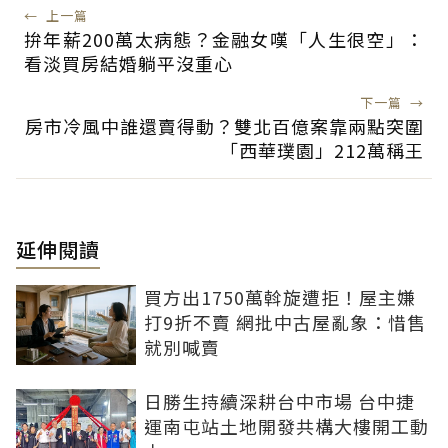
←
上一篇
拚年薪200萬太病態？金融女嘆「人生很空」：
看淡買房結婚躺平沒重心
下一篇
→
房市冷風中誰還賣得動？雙北百億案靠兩點突圍
「西華璞園」212萬稱王
延伸閱讀
買方出1750萬斡旋遭拒！屋主嫌
打9折不賣 網批中古屋亂象：惜售
就別喊賣
日勝生持續深耕台中市場 台中捷
運南屯站土地開發共構大樓開工動