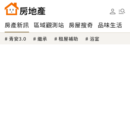
房產新訊
區域觀測站
房屋搜奇
品味生活
青安3.0
繼承
租屋補助
浴室