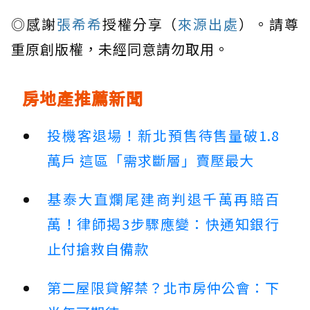
◎感謝
張希希
授權分享（
來源出處
）。請尊
重原創版權，未經同意請勿取用。
房地產推薦新聞
投機客退場！新北預售待售量破1.8
萬戶 這區「需求斷層」賣壓最大
基泰大直爛尾建商判退千萬再賠百
萬！律師揭3步驟應變：快通知銀行
止付搶救自備款
第二屋限貸解禁？北市房仲公會：下