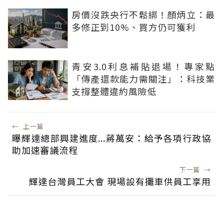
房價沒跌央行不鬆綁！顏炳立：最
多修正到10%、買方仍可獲利
青安3.0利息補貼退場！專家點
「傳產還款能力需關注」：科技業
支撐整體違約風險低
←
上一篇
曝輝達總部興建進度...蔣萬安：給予各項行政協
助加速審議流程
下一篇
→
輝達台灣員工大會 現場設有攤車供員工享用