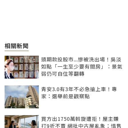
相關新聞
頭期款投股市...慘被洗出場！吳淡
如點「一生至少要有間房」：景氣
弱仍可自住等翻轉
青安3.0有3年不必急搶上車！專
家：選舉前是觀察點
買方出1750萬斡旋遭拒！屋主嫌
打9折不賣 網批中古屋亂象：惜售