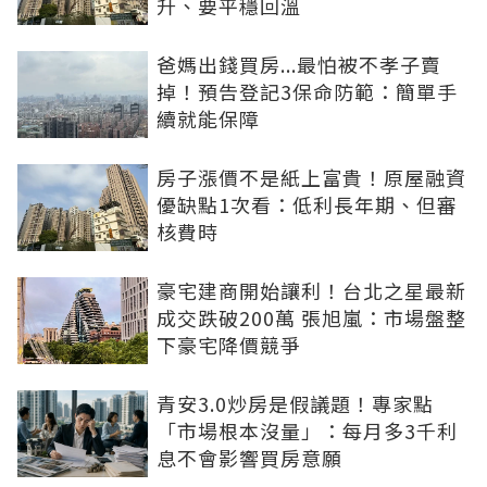
升、要平穩回溫
爸媽出錢買房...最怕被不孝子賣
掉！預告登記3保命防範：簡單手
續就能保障
房子漲價不是紙上富貴！原屋融資
優缺點1次看：低利長年期、但審
核費時
豪宅建商開始讓利！台北之星最新
成交跌破200萬 張旭嵐：市場盤整
下豪宅降價競爭
青安3.0炒房是假議題！專家點
「市場根本沒量」：每月多3千利
息不會影響買房意願