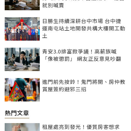
就別喊賣
日勝生持續深耕台中市場 台中捷
運南屯站土地開發共構大樓開工動
土
青安3.0排富掀爭議！高薪族喊
「像被懲罰」 網友正反意見吵翻
進門前先按鈴！鬼門將開、房仲教
賞屋簽約避邪三招
熱門文章
租屋處亮到發光！優質房客想求