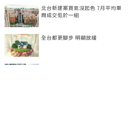
北台新建案買氣沒起色 7月平均單
周成交低於一組
全台都更腳步 明顯放緩
半年海賺650億！台中國際會展中
心吸客140萬人次 房市逆勢坐穩交
易王
寬限期結束還款壓力暴增！過來人
曝省下現金流關鍵：沒拿去投資等
於白費