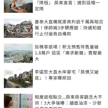
「降租」 房東激賞：遇到這種一
定降
基泰大直爛尾建商判退千萬再賠百
萬！律師揭3步驟應變：快通知銀
行止付搶救自備款
投機客退場！新北預售待售量破
1.8萬戶 這區「需求斷層」賣壓最
大
李遠哲大直水岸豪宅「房價又破
底」！專家曝原因
租屋退租點交...房東房客觀念大不
同！3大爭端曝：牆面油漆、沙發