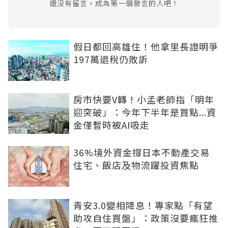
還沒有留言，成為第一個發言的人吧！
假日都回高雄住！他拿里長證明爭
197萬退稅仍敗訴
房市快要V轉！小孟老師指「明年
迎突破」：今年下半年是買點...資
金僅暫時被AI吸走
36%境外資金撐日本不動產交易
住宅、飯店及物流躍投資焦點
青安3.0變相降息！專家點「有望
助攻自住買盤」：政策沒要瘋狂推