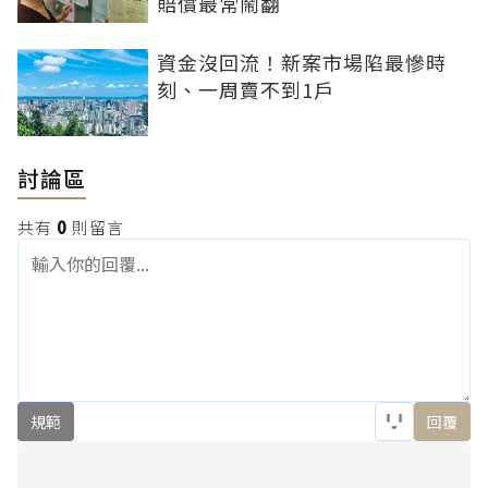
賠償最常鬧翻
資金沒回流！新案市場陷最慘時
刻、一周賣不到1戶
討論區
共有
0
則留言
規範
回覆