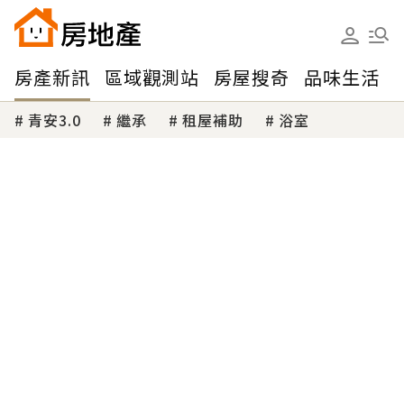
房產新訊
區域觀測站
房屋搜奇
品味生活
青安3.0
繼承
租屋補助
浴室