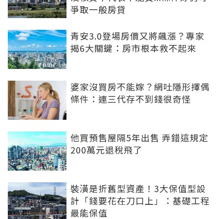
爭取一般房貸
青安3.0登場房價又將飆漲？專家
揭6大關鍵：房市根本救不起來
婆家沒買房不能嫁？網吐隱形擇偶
條件：連三代存不到錢很奇怪
他買預售屋隔5年出售 弄錯這規定
200萬元退稅飛了
裝潢是折舊型資產！3大保值型設
計「錢要花在刀口上」：基礎工程
最能保值