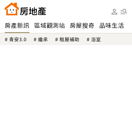
房產新訊
區域觀測站
房屋搜奇
品味生活
青安3.0
繼承
租屋補助
浴室