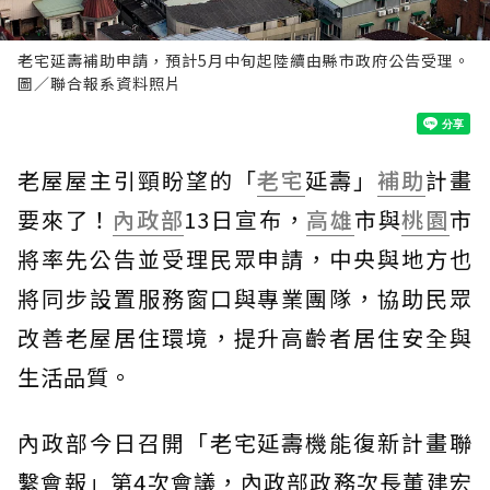
老宅延壽補助申請，預計5月中旬起陸續由縣市政府公告受理。
圖／聯合報系資料照片
老屋屋主引頸盼望的「
老宅
延壽」
補助
計畫
要來了！
內政部
13日宣布，
高雄
市與
桃園
市
將率先公告並受理民眾申請，中央與地方也
將同步設置服務窗口與專業團隊，協助民眾
改善老屋居住環境，提升高齡者居住安全與
生活品質。
內政部今日召開「老宅延壽機能復新計畫聯
繫會報」第4次會議，內政部政務次長董建宏