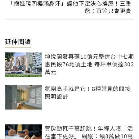
「抱娃爬四樓滿身汗」讓他下定決心換屋！三重
爸：再等只會更貴
延伸閱讀
坤悅開發再砸10億元整併台中七期
惠民段76地號土地 每坪單價達302
萬元
氛圍高手就是它！8種常見的間接
照明設計
買房動輒千萬起跳！年輕人嘆「活
在當下更好」 網酸：領3萬做10萬