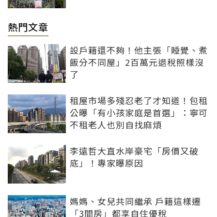
熱門文章
設戶籍還不夠！他主張「睡覺、煮
飯分不同屋」2百萬元退稅照樣沒
了
租屋市場多殘忍老了才知道！包租
公曝「有小孩家庭是首選」：寧可
不租老人也別自找麻煩
李遠哲大直水岸豪宅「房價又破
底」！專家曝原因
媽媽、女兒共同繼承 戶籍這樣遷
「3間房」都享自住優稅