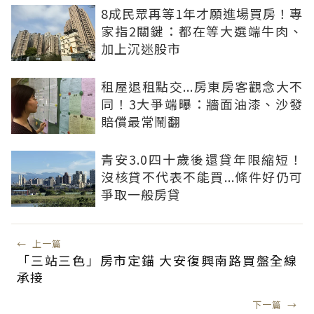
8成民眾再等1年才願進場買房！專
家指2關鍵：都在等大選端牛肉、
加上沉迷股市
租屋退租點交...房東房客觀念大不
同！3大爭端曝：牆面油漆、沙發
賠償最常鬧翻
青安3.0四十歲後還貸年限縮短！
沒核貸不代表不能買...條件好仍可
爭取一般房貸
←
上一篇
「三站三色」房市定錨 大安復興南路買盤全線
承接
下一篇
→