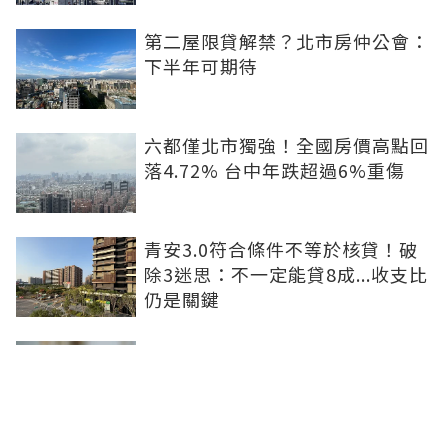
第二屋限貸解禁？北市房仲公會：
下半年可期待
六都僅北市獨強！全國房價高點回
落4.72% 台中年跌超過6%重傷
青安3.0符合條件不等於核貸！破
除3迷思：不一定能貸8成...收支比
仍是關鍵
租屋處亮到發光！優質房客想求
「降租」 房東激賞：遇到這種一
定降