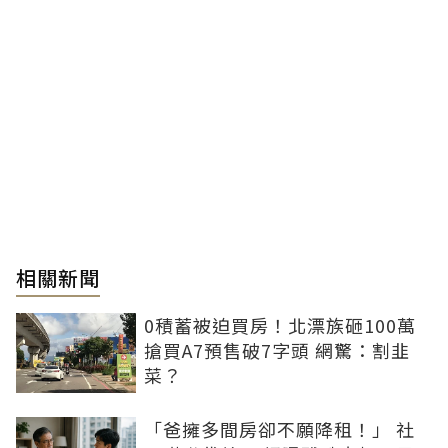
相關新聞
0積蓄被迫買房！北漂族砸100萬
搶買A7預售破7字頭 網驚：割韭
菜？
「爸擁多間房卻不願降租！」 社