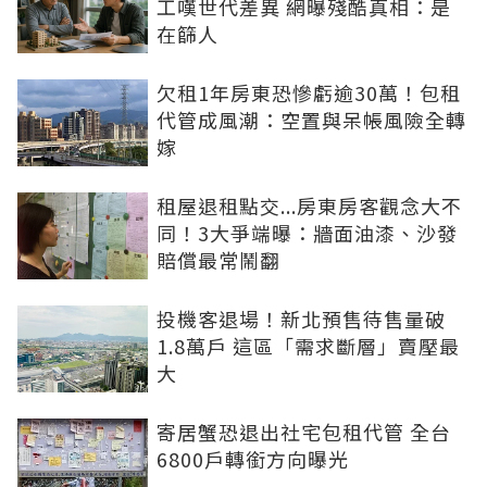
工嘆世代差異 網曝殘酷真相：是
在篩人
欠租1年房東恐慘虧逾30萬！包租
代管成風潮：空置與呆帳風險全轉
嫁
租屋退租點交...房東房客觀念大不
同！3大爭端曝：牆面油漆、沙發
賠償最常鬧翻
投機客退場！新北預售待售量破
1.8萬戶 這區「需求斷層」賣壓最
大
寄居蟹恐退出社宅包租代管 全台
6800戶轉銜方向曝光