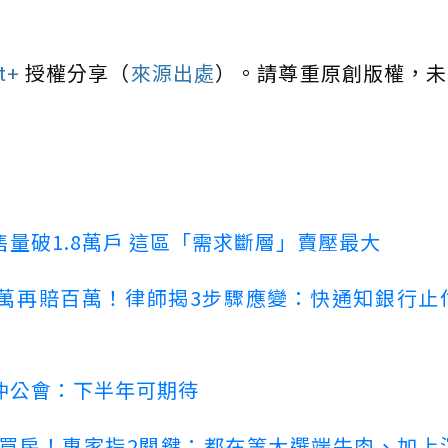
t+
授權分享（
來源出處
）。請尊重原創版權，未
量破1.8萬戶 這區「需求斷層」賣壓最大
萬再賠百萬！律師揭3步驟應變：快通知銀行止
仲公會：下半年可期待
場買房！專家指2關鍵：都在等大選端牛肉、加上