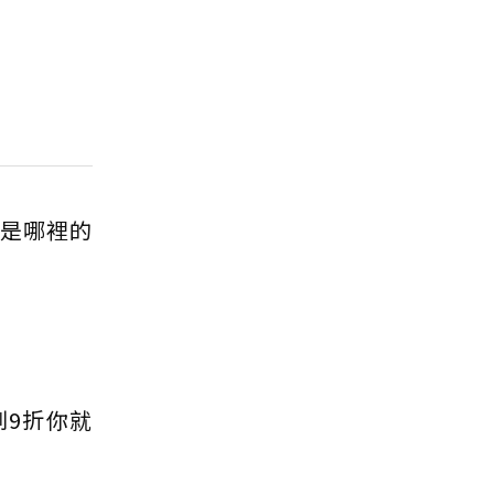
的是哪裡的
到9折你就