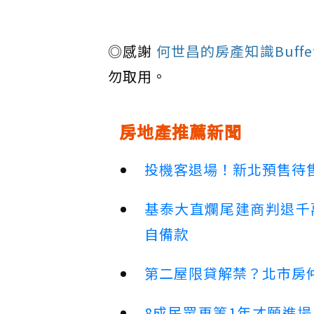
◎感謝
何世昌的房產知識Buffe
勿取用。
房地產推薦新聞
投機客退場！新北預售待售
基泰大直爛尾建商判退千
自備款
第二屋限貸解禁？北市房
8成民眾再等1年才願進