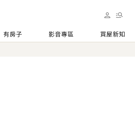
有房子
影音專區
買屋新知