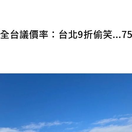
揭全台議價率：台北9折偷笑...7