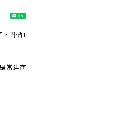
子，開價1
公是當建商