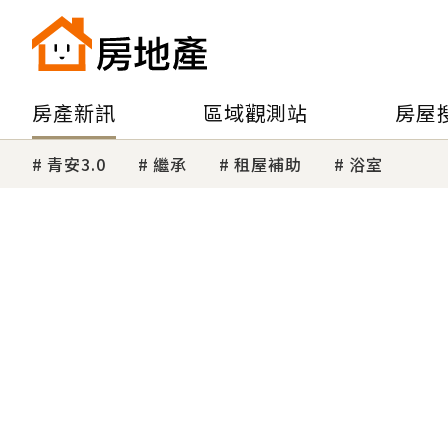
房產新訊
區域觀測站
房屋
青安3.0
繼承
租屋補助
浴室