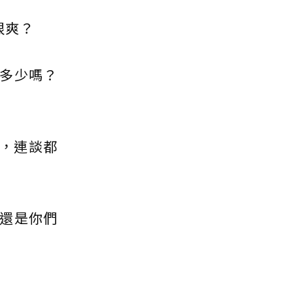
很爽？
多少嗎？
的，連談都
還是你們