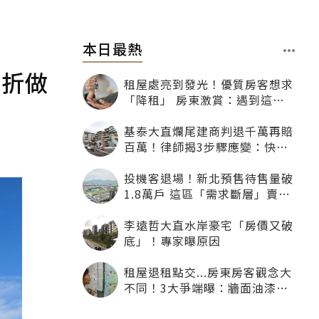
本日最熱
5折做
租屋處亮到發光！優質房客想求
「降租」 房東激賞：遇到這種
一定降
基泰大直爛尾建商判退千萬再賠
百萬！律師揭3步驟應變：快通
知銀行止付搶救自備款
投機客退場！新北預售待售量破
1.8萬戶 這區「需求斷層」賣壓
最大
李遠哲大直水岸豪宅「房價又破
底」！專家曝原因
租屋退租點交...房東房客觀念大
不同！3大爭端曝：牆面油漆、
沙發賠償最常鬧翻