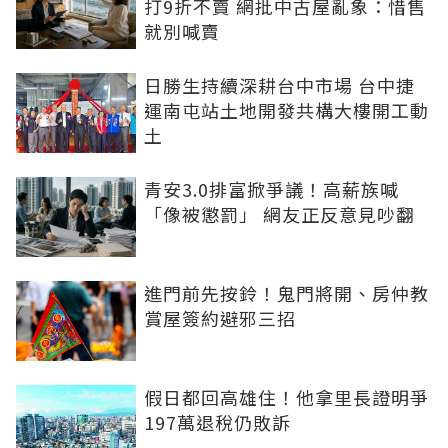
打9折不賣 網批中古屋亂象：惜售
就別喊賣
日勝生持續深耕台中市場 台中捷
運南屯站土地開發共構大樓開工動
土
青安3.0排富掀爭議！高薪族喊
「像被懲罰」 網友正反意見吵翻
進門前先按鈴！鬼門將開、房仲教
賞屋簽約避邪三招
假日都回高雄住！他拿里長證明爭
197萬退稅仍敗訴