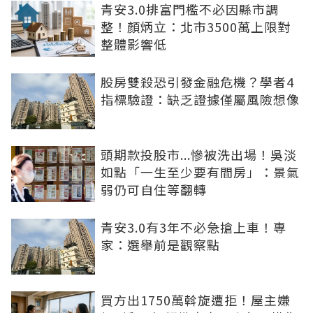
青安3.0排富門檻不必因縣市調
整！顏炳立：北市3500萬上限對
整體影響低
股房雙殺恐引發金融危機？學者4
指標驗證：缺乏證據僅屬風險想像
頭期款投股市...慘被洗出場！吳淡
如點「一生至少要有間房」：景氣
弱仍可自住等翻轉
青安3.0有3年不必急搶上車！專
家：選舉前是觀察點
買方出1750萬斡旋遭拒！屋主嫌