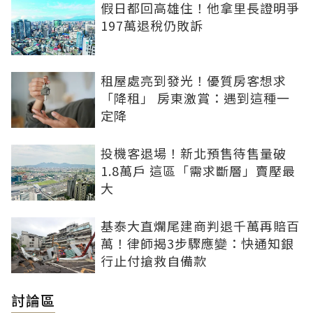
假日都回高雄住！他拿里長證明爭
197萬退稅仍敗訴
租屋處亮到發光！優質房客想求
「降租」 房東激賞：遇到這種一
定降
投機客退場！新北預售待售量破
1.8萬戶 這區「需求斷層」賣壓最
大
基泰大直爛尾建商判退千萬再賠百
萬！律師揭3步驟應變：快通知銀
行止付搶救自備款
討論區