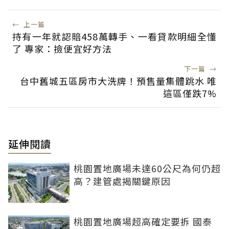
←
上一篇
持有一年就認賠458萬轉手、一看貸款明細全懂
了 專家：撿便宜好方法
下一篇
→
台中舊城五區房市大洗牌！預售量集體跳水 唯
這區僅跌7%
延伸閱讀
桃園置地廣場未達60公尺為何仍超
高？建管處揭關鍵原因
桃園置地廣場超高確定要拆 國泰