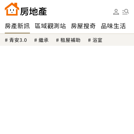
房產新訊
區域觀測站
房屋搜奇
品味生活
青安3.0
繼承
租屋補助
浴室