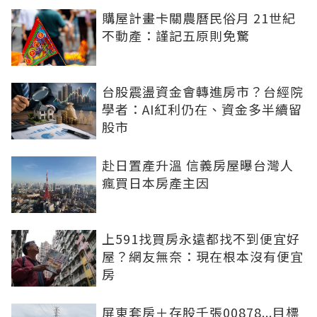
購屋計畫卡關農曆民俗月 21世紀
不動產：謹記五原則免驚
台股震盪資金會轉進房市？台經院
學者：AI紅利仍在、資金多半續留
股市
赴日置產升溫 信義房屋曝台灣人
瘋買日本房產主因
上591找買房永遠都找不到便宜好
屋？網友無奈：現在根本沒有便宜
房
屏東套房＋存股千張00878...目標