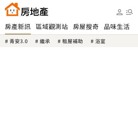
房產新訊
區域觀測站
房屋搜奇
品味生活
青安3.0
繼承
租屋補助
浴室