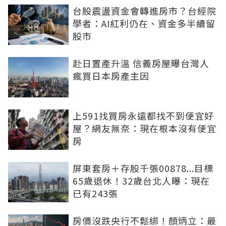
台股震盪資金會轉進房市？台經院
學者：AI紅利仍在、資金多半續留
股市
赴日置產升溫 信義房屋曝台灣人
瘋買日本房產主因
上591找買房永遠都找不到便宜好
屋？網友無奈：現在根本沒有便宜
房
屏東套房＋存股千張00878...目標
65歲退休！32歲台北人曝：現在
已有243張
房價沒跌央行不鬆綁！顏炳立：最