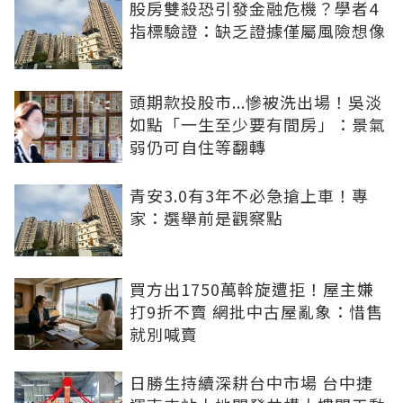
股房雙殺恐引發金融危機？學者4
指標驗證：缺乏證據僅屬風險想像
頭期款投股市...慘被洗出場！吳淡
如點「一生至少要有間房」：景氣
弱仍可自住等翻轉
青安3.0有3年不必急搶上車！專
家：選舉前是觀察點
買方出1750萬斡旋遭拒！屋主嫌
打9折不賣 網批中古屋亂象：惜售
就別喊賣
日勝生持續深耕台中市場 台中捷