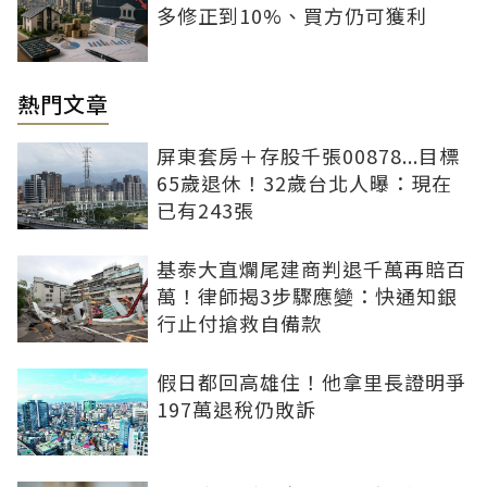
多修正到10%、買方仍可獲利
熱門文章
屏東套房＋存股千張00878...目標
65歲退休！32歲台北人曝：現在
已有243張
基泰大直爛尾建商判退千萬再賠百
萬！律師揭3步驟應變：快通知銀
行止付搶救自備款
假日都回高雄住！他拿里長證明爭
197萬退稅仍敗訴