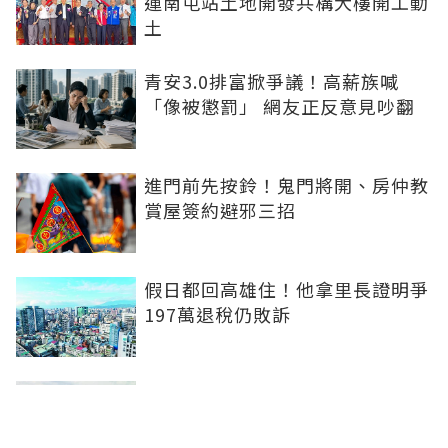
運南屯站土地開發共構大樓開工動
土
青安3.0排富掀爭議！高薪族喊
「像被懲罰」 網友正反意見吵翻
進門前先按鈴！鬼門將開、房仲教
賞屋簽約避邪三招
假日都回高雄住！他拿里長證明爭
197萬退稅仍敗訴
房市快要V轉！小孟老師指「明年
迎突破」：今年下半年是買點...資
金僅暫時被AI吸走