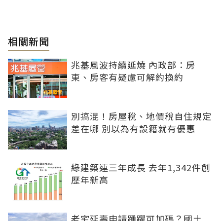
相關新聞
兆基風波持續延燒 內政部：房
東、房客有疑慮可解約換約
別搞混！房屋稅、地價稅自住規定
差在哪 別以為有設籍就有優惠
綠建築連三年成長 去年1,342件創
歷年新高
老宅延壽申請踴躍可加碼？國土