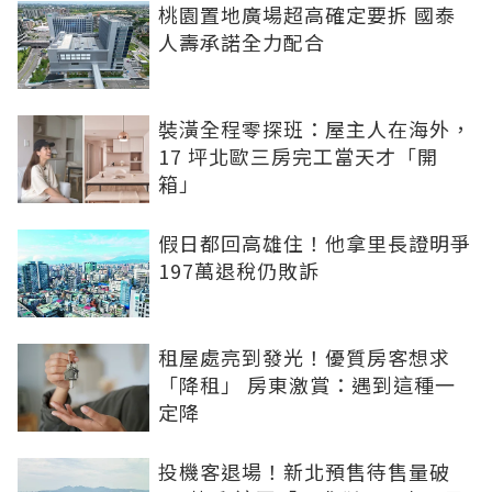
桃園置地廣場超高確定要拆 國泰
人壽承諾全力配合
裝潢全程零探班：屋主人在海外，
17 坪北歐三房完工當天才「開
箱」
假日都回高雄住！他拿里長證明爭
197萬退稅仍敗訴
租屋處亮到發光！優質房客想求
「降租」 房東激賞：遇到這種一
定降
投機客退場！新北預售待售量破