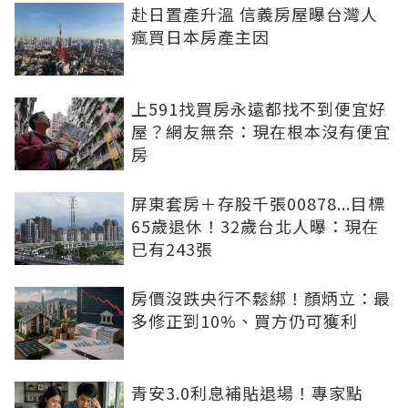
赴日置產升溫 信義房屋曝台灣人
瘋買日本房產主因
上591找買房永遠都找不到便宜好
屋？網友無奈：現在根本沒有便宜
房
屏東套房＋存股千張00878...目標
65歲退休！32歲台北人曝：現在
已有243張
房價沒跌央行不鬆綁！顏炳立：最
多修正到10%、買方仍可獲利
青安3.0利息補貼退場！專家點