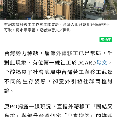
有網友質疑移工工作三年能買房，台灣人卻只會批評低薪很不
可取。房市示意圖。記者游智文／攝影
台灣勞力稀缺，雇傭
外籍移工
已是常態，針
對此現象，有位第一線社工於DCARD
發文
，
心酸揭露了社會底層中台灣勞工與移工截然
不同的生存姿態，卻意外引發社群兩極討
論。
原PO揭露一線現況，直指外籍移工「團結又
肯拚」與部分台灣個案「只會抱怨」的鮮明