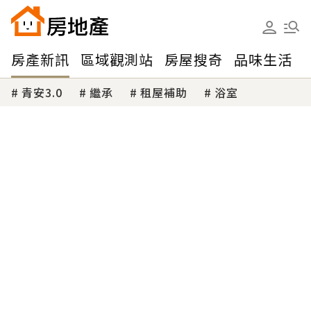
房產新訊
區域觀測站
房屋搜奇
品味生活
青安3.0
繼承
租屋補助
浴室