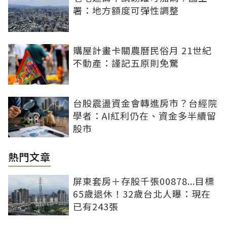
署：地方額度可彈性調整
購屋計畫卡關農曆民俗月 21世紀
不動產：謹記五原則免驚
台股震盪資金會轉進房市？台經院
學者：AI紅利仍在、資金多半續留
股市
熱門文章
屏東套房＋存股千張00878...目標
65歲退休！32歲台北人曝：現在
已有243張