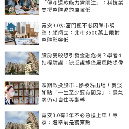
「傳產還款能力需關注」：科技業
支撐整體違約風險低
青安3.0排富門檻不必因縣市調
整！顏炳立：北市3500萬上限對
整體影響低
股房雙殺恐引發金融危機？學者4
指標驗證：缺乏證據僅屬風險想像
頭期款投股市...慘被洗出場！吳淡
如點「一生至少要有間房」：景氣
弱仍可自住等翻轉
青安3.0有3年不必急搶上車！專
家：選舉前是觀察點