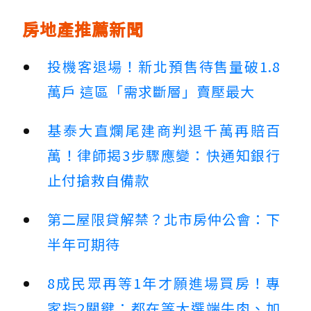
房地產推薦新聞
投機客退場！新北預售待售量破1.8
萬戶 這區「需求斷層」賣壓最大
基泰大直爛尾建商判退千萬再賠百
萬！律師揭3步驟應變：快通知銀行
止付搶救自備款
第二屋限貸解禁？北市房仲公會：下
半年可期待
8成民眾再等1年才願進場買房！專
家指2關鍵：都在等大選端牛肉、加