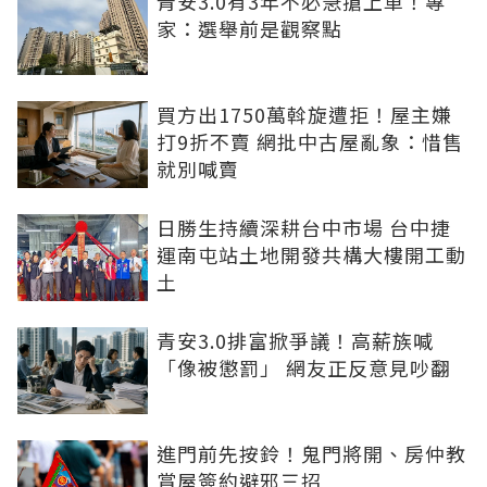
青安3.0有3年不必急搶上車！專
家：選舉前是觀察點
買方出1750萬斡旋遭拒！屋主嫌
打9折不賣 網批中古屋亂象：惜售
就別喊賣
日勝生持續深耕台中市場 台中捷
運南屯站土地開發共構大樓開工動
土
青安3.0排富掀爭議！高薪族喊
「像被懲罰」 網友正反意見吵翻
進門前先按鈴！鬼門將開、房仲教
賞屋簽約避邪三招