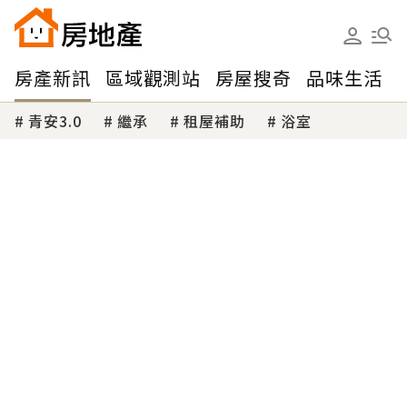
房產新訊
區域觀測站
房屋搜奇
品味生活
青安3.0
繼承
租屋補助
浴室