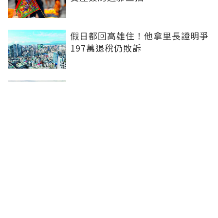
假日都回高雄住！他拿里長證明爭
197萬退稅仍敗訴
房市快要V轉！小孟老師指「明年
迎突破」：今年下半年是買點...資
金僅暫時被AI吸走
36%境外資金撐日本不動產交易
住宅、飯店及物流躍投資焦點
聯合線上公司 著作權所有 ©2025