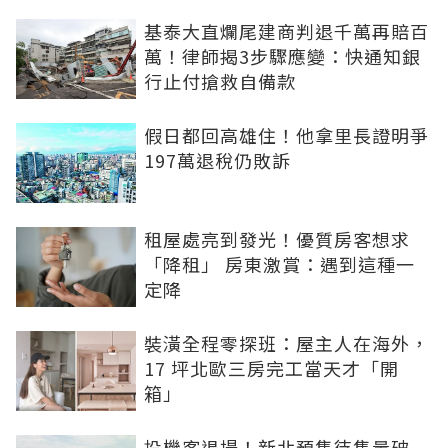
基泰大直爛尾建商判退千萬再賠百
萬！律師揭3步驟應變：快通知銀
行止付搶救自備款
假日都回高雄住！他拿里長證明爭
197萬退稅仍敗訴
租屋處亮到發光！優質房客想求
「降租」 房東激賞：遇到這種一
定降
裝潢全程零探班：屋主人在海外，
17 坪北歐三房完工當天才「開
箱」
投機客退場！新北預售待售量破