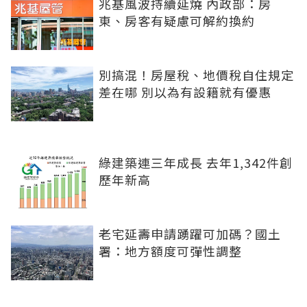
兆基風波持續延燒 內政部：房
東、房客有疑慮可解約換約
別搞混！房屋稅、地價稅自住規定
差在哪 別以為有設籍就有優惠
綠建築連三年成長 去年1,342件創
歷年新高
老宅延壽申請踴躍可加碼？國土
署：地方額度可彈性調整