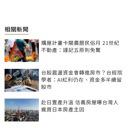
相關新聞
購屋計畫卡關農曆民俗月 21世紀
不動產：謹記五原則免驚
台股震盪資金會轉進房市？台經院
學者：AI紅利仍在、資金多半續留
股市
赴日置產升溫 信義房屋曝台灣人
瘋買日本房產主因