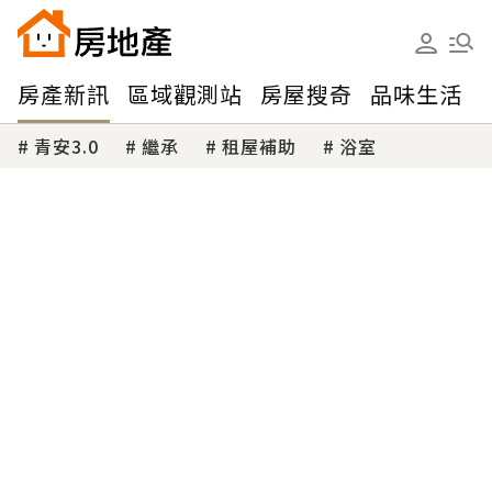
房產新訊
區域觀測站
房屋搜奇
品味生活
青安3.0
繼承
租屋補助
浴室