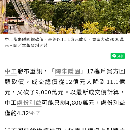
中工陶朱隱園遭砍價，最終以11.1億元成交，買家大砍9000萬
元。圖／本報資料照片
中工
發布重訊，「
陶朱隱園
」17樓戶買方回
頭砍價，成交總價從12億元大降到11.1億
元，又砍了9,000萬元。以最新成交價計算，
中工
處份利益
可能只剩4,800萬元，處份利益
僅約4.32％？