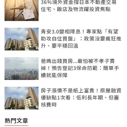
36%境外資金撐日本不動產交易
住宅、飯店及物流躍投資焦點
青安3.0變相降息！專家點「有望
助攻自住買盤」：政策沒要瘋狂推
升、要平穩回溫
爸媽出錢買房...最怕被不孝子賣
掉！預告登記3保命防範：簡單手
續就能保障
房子漲價不是紙上富貴！原屋融資
優缺點1次看：低利長年期、但審
核費時
熱門文章