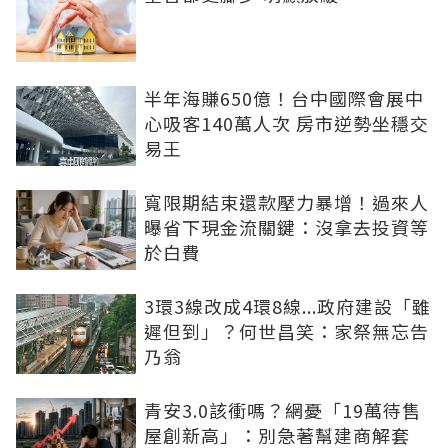
半年海賺650億！台中國際會展中
心吸客140萬人次 房市逆勢坐穩交
易王
寬限期結束還款壓力暴增！過來人
曝省下現金流關鍵：沒拿去投資等
於白費
3環3線改成4環8線...政府建設「雖
遲但到」？何世昌笑：家祭無忘告
乃翁
青安3.0該衝嗎？網憂「19萬待售
屋創新高」：別急著幫建商解套