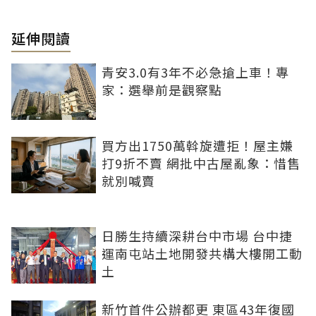
延伸閱讀
青安3.0有3年不必急搶上車！專
家：選舉前是觀察點
買方出1750萬斡旋遭拒！屋主嫌
打9折不賣 網批中古屋亂象：惜售
就別喊賣
日勝生持續深耕台中市場 台中捷
運南屯站土地開發共構大樓開工動
土
新竹首件公辦都更 東區43年復國