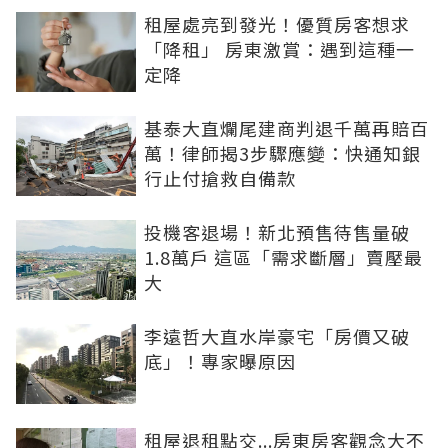
租屋處亮到發光！優質房客想求
「降租」 房東激賞：遇到這種一
定降
基泰大直爛尾建商判退千萬再賠百
萬！律師揭3步驟應變：快通知銀
行止付搶救自備款
投機客退場！新北預售待售量破
1.8萬戶 這區「需求斷層」賣壓最
大
李遠哲大直水岸豪宅「房價又破
底」！專家曝原因
租屋退租點交...房東房客觀念大不