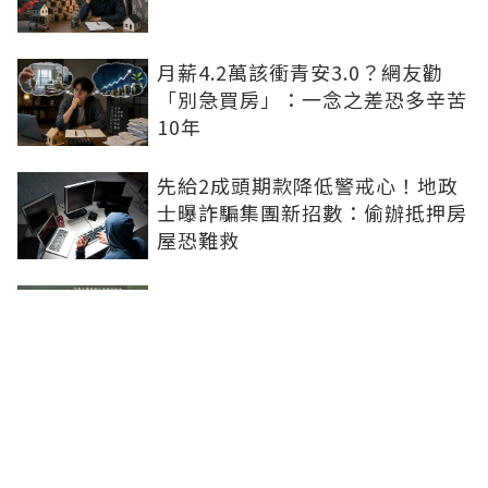
月薪4.2萬該衝青安3.0？網友勸
「別急買房」：一念之差恐多辛苦
10年
先給2成頭期款降低警戒心！地政
士曝詐騙集團新招數：偷辦抵押房
屋恐難救
社工魂走進房仲業 信義房屋讓助
人專業找到新舞台
基泰大直爛尾建商判退千萬再賠百
萬！律師揭3步驟應變：快通知銀
行止付搶救自備款