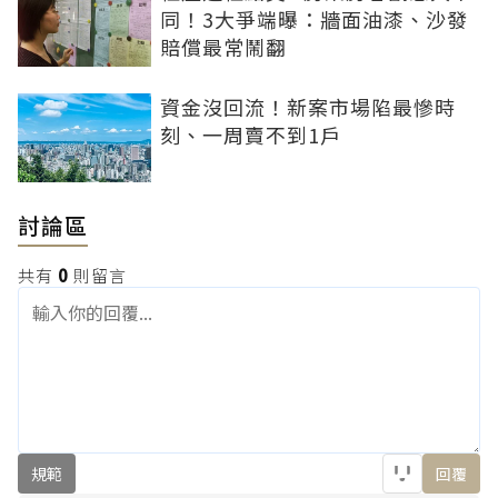
同！3大爭端曝：牆面油漆、沙發
賠償最常鬧翻
資金沒回流！新案市場陷最慘時
刻、一周賣不到1戶
討論區
共有
0
則留言
規範
回覆