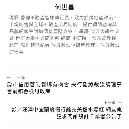
何世昌
現職 馨傳不動產智庫執行長，致力於房地產政策、
市場銷售與全球不動產交易制度，提供顧問諮詢與
品牌經營等附加價值晉階方案。 學歷 淡江大學中文
系 世新大學中文研究所 經歷 中研院士曾永義教授
助理 高雄特派記者 住展雜誌企研室經理、住展雜誌
研發長
←
上一篇
房市信用管制鬆綁有機會 央行副總裁強調理事
會前都會檢討政策
下一篇
→
影／汪洋中宜蘭度假行館完美擋水爆紅 網友瘋
狂求問誰設計？業者公告了