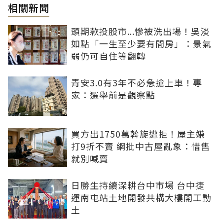
相關新聞
頭期款投股市...慘被洗出場！吳淡
如點「一生至少要有間房」：景氣
弱仍可自住等翻轉
青安3.0有3年不必急搶上車！專
家：選舉前是觀察點
買方出1750萬斡旋遭拒！屋主嫌
打9折不賣 網批中古屋亂象：惜售
就別喊賣
日勝生持續深耕台中市場 台中捷
運南屯站土地開發共構大樓開工動
土