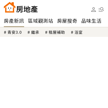
房產新訊
區域觀測站
房屋搜奇
品味生活
青安3.0
繼承
租屋補助
浴室