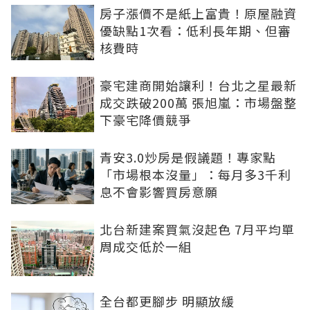
房子漲價不是紙上富貴！原屋融資
優缺點1次看：低利長年期、但審
核費時
豪宅建商開始讓利！台北之星最新
成交跌破200萬 張旭嵐：市場盤整
下豪宅降價競爭
青安3.0炒房是假議題！專家點
「市場根本沒量」：每月多3千利
息不會影響買房意願
北台新建案買氣沒起色 7月平均單
周成交低於一組
全台都更腳步 明顯放緩