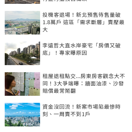
投機客退場！新北預售待售量破
1.8萬戶 這區「需求斷層」賣壓最
大
李遠哲大直水岸豪宅「房價又破
底」！專家曝原因
租屋退租點交...房東房客觀念大不
同！3大爭端曝：牆面油漆、沙發
賠償最常鬧翻
資金沒回流！新案市場陷最慘時
刻、一周賣不到1戶