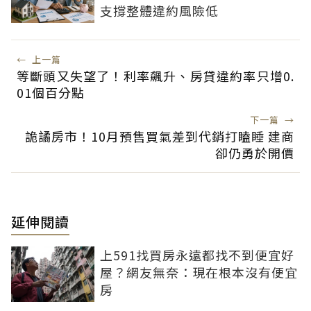
支撐整體違約風險低
←
上一篇
等斷頭又失望了！利率飆升、房貸違約率只增0.
01個百分點
下一篇
→
詭譎房市！10月預售買氣差到代銷打瞌睡 建商
卻仍勇於開價
延伸閱讀
上591找買房永遠都找不到便宜好
屋？網友無奈：現在根本沒有便宜
房