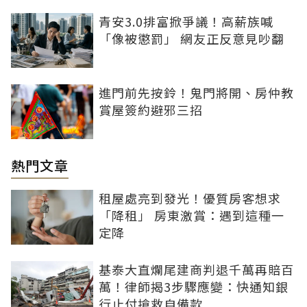
青安3.0排富掀爭議！高薪族喊
「像被懲罰」 網友正反意見吵翻
進門前先按鈴！鬼門將開、房仲教
賞屋簽約避邪三招
熱門文章
租屋處亮到發光！優質房客想求
「降租」 房東激賞：遇到這種一
定降
基泰大直爛尾建商判退千萬再賠百
萬！律師揭3步驟應變：快通知銀
行止付搶救自備款