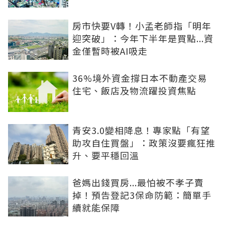
房市快要V轉！小孟老師指「明年
迎突破」：今年下半年是買點...資
金僅暫時被AI吸走
36%境外資金撐日本不動產交易
住宅、飯店及物流躍投資焦點
青安3.0變相降息！專家點「有望
助攻自住買盤」：政策沒要瘋狂推
升、要平穩回溫
爸媽出錢買房...最怕被不孝子賣
掉！預告登記3保命防範：簡單手
續就能保障