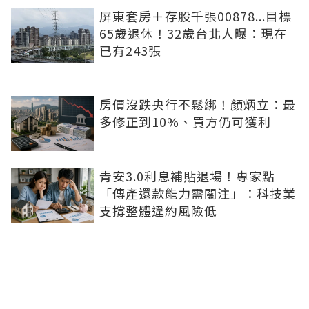
屏東套房＋存股千張00878...目標
65歲退休！32歲台北人曝：現在
已有243張
房價沒跌央行不鬆綁！顏炳立：最
多修正到10%、買方仍可獲利
青安3.0利息補貼退場！專家點
「傳產還款能力需關注」：科技業
支撐整體違約風險低