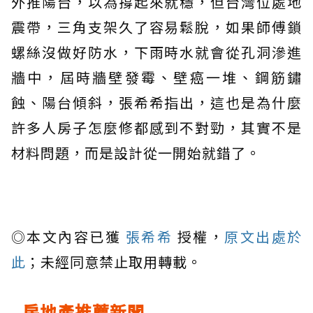
外推陽台，以為撐起來就穩，但台灣位處地
震帶，三角支架久了容易鬆脫，如果師傅鎖
螺絲沒做好防水，下雨時水就會從孔洞滲進
牆中，屆時牆壁發霉、壁癌一堆、鋼筋鏽
蝕、陽台傾斜，張希希指出，這也是為什麼
許多人房子怎麼修都感到不對勁，其實不是
材料問題，而是設計從一開始就錯了。
◎本文內容已獲
張希希
授權，
原文出處於
此
；未經同意禁止取用轉載。
房地產推薦新聞