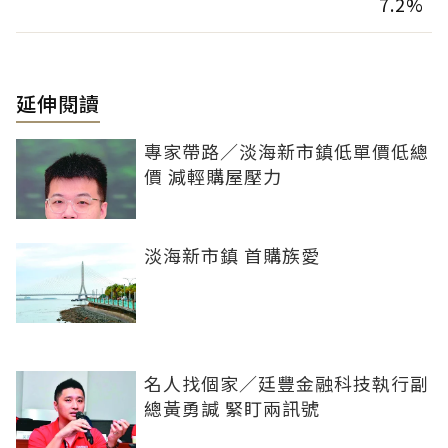
7.2%
延伸閱讀
專家帶路／淡海新市鎮低單價低總
價 減輕購屋壓力
淡海新市鎮 首購族愛
名人找個家／廷豐金融科技執行副
總黃勇諴 緊盯兩訊號