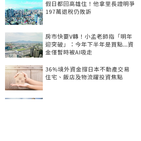
假日都回高雄住！他拿里長證明爭
197萬退稅仍敗訴
房市快要V轉！小孟老師指「明年
迎突破」：今年下半年是買點...資
金僅暫時被AI吸走
36%境外資金撐日本不動產交易
住宅、飯店及物流躍投資焦點
青安3.0變相降息！專家點「有望
助攻自住買盤」：政策沒要瘋狂推
升、要平穩回溫
爸媽出錢買房...最怕被不孝子賣