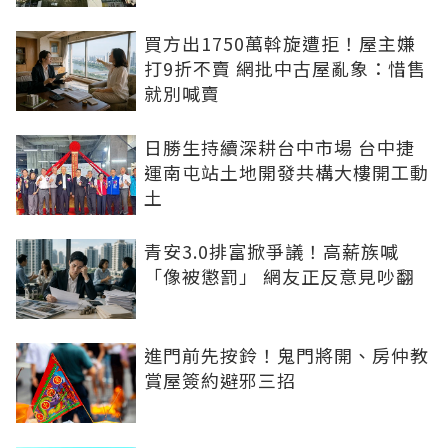
買方出1750萬斡旋遭拒！屋主嫌
打9折不賣 網批中古屋亂象：惜售
就別喊賣
日勝生持續深耕台中市場 台中捷
運南屯站土地開發共構大樓開工動
土
青安3.0排富掀爭議！高薪族喊
「像被懲罰」 網友正反意見吵翻
進門前先按鈴！鬼門將開、房仲教
賞屋簽約避邪三招