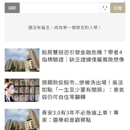
規範
回覆
還沒有留言，成為第一個發言的人吧！
股房雙殺恐引發金融危機？學者4
指標驗證：缺乏證據僅屬風險想像
頭期款投股市...慘被洗出場！吳淡
如點「一生至少要有間房」：景氣
弱仍可自住等翻轉
青安3.0有3年不必急搶上車！專
家：選舉前是觀察點