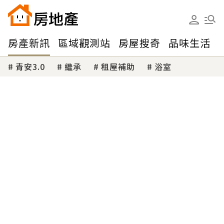
房產新訊
區域觀測站
房屋搜奇
品味生活
青安3.0
繼承
租屋補助
浴室