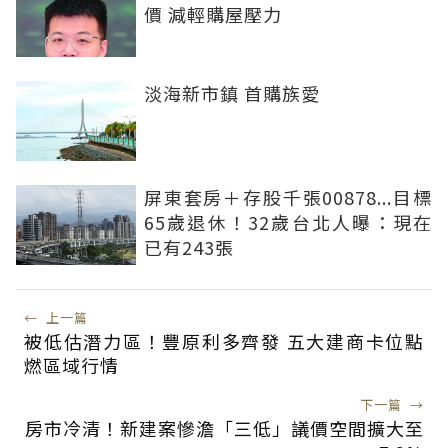
價 減輕購屋壓力
淡海新市鎮 首購族愛
屏東套房＋存股千張00878...目標
65歲退休！32歲台北人曝：現在
已有243張
←
上一篇
被低估潛力區！豐原利多齊發 五大建商卡位點
燃區域行情
下一篇
→
房市冷清！新建案慘澹「三低」議價空間擴大至