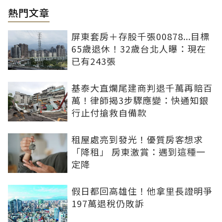
熱門文章
屏東套房＋存股千張00878...目標
65歲退休！32歲台北人曝：現在
已有243張
基泰大直爛尾建商判退千萬再賠百
萬！律師揭3步驟應變：快通知銀
行止付搶救自備款
租屋處亮到發光！優質房客想求
「降租」 房東激賞：遇到這種一
定降
假日都回高雄住！他拿里長證明爭
197萬退稅仍敗訴