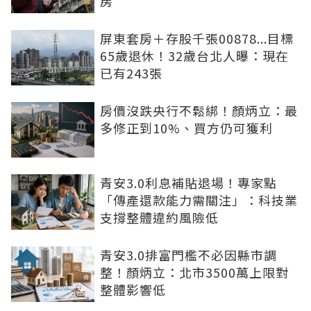
房
屏東套房＋存股千張00878...目標
65歲退休！32歲台北人曝：現在
已有243張
房價沒跌央行不鬆綁！顏炳立：最
多修正到10%、買方仍可獲利
青安3.0利息補貼退場！專家點
「傳產還款能力需關注」：科技業
支撐整體違約風險低
青安3.0排富門檻不必因縣市調
整！顏炳立：北市3500萬上限對
整體影響低