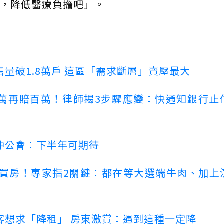
，降低醫療負擔吧」。
量破1.8萬戶 這區「需求斷層」賣壓最大
萬再賠百萬！律師揭3步驟應變：快通知銀行止
仲公會：下半年可期待
場買房！專家指2關鍵：都在等大選端牛肉、加上
客想求「降租」 房東激賞：遇到這種一定降