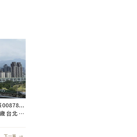
878...
2歲台北人
下一篇
→