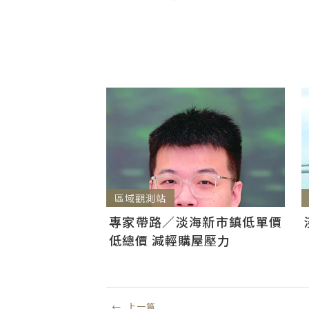
區域觀測站
專家帶路／淡海新市鎮低單價
低總價 減輕購屋壓力
←
上一篇