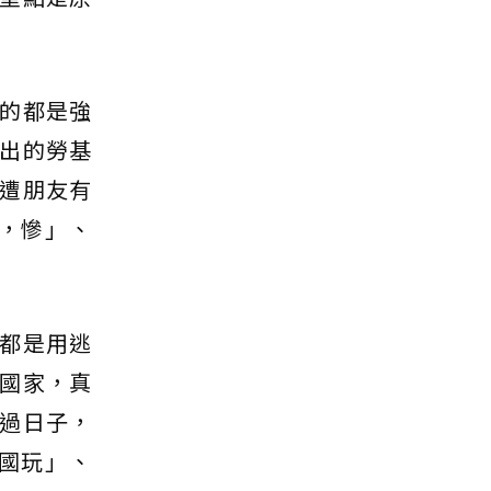
的都是強
出的勞基
遭朋友有
，慘」、
都是用逃
個國家，真
過日子，
國玩」、