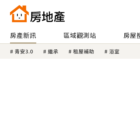
房產新訊
區域觀測站
房屋
青安3.0
繼承
租屋補助
浴室