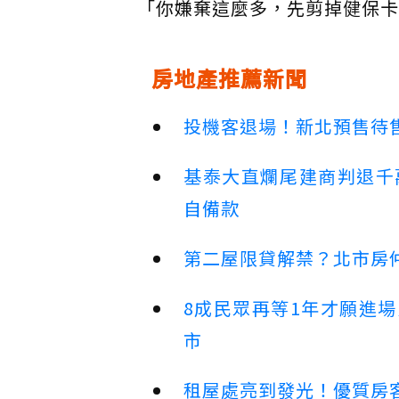
「你嫌棄這麼多，先剪掉健保卡
房地產推薦新聞
投機客退場！新北預售待售
基泰大直爛尾建商判退千
自備款
第二屋限貸解禁？北市房
8成民眾再等1年才願進
市
租屋處亮到發光！優質房