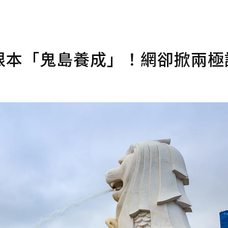
根本「鬼島養成」！網卻掀兩極