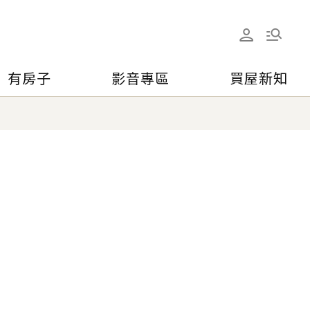
有房子
影音專區
買屋新知