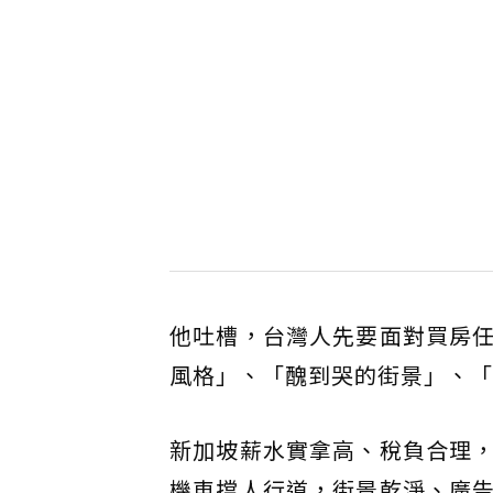
他吐槽，台灣人先要面對買房
風格」、「醜到哭的街景」、「
新加坡薪水實拿高、稅負合理
機車擋人行道，街景乾淨、廣