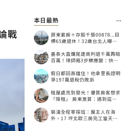
本日最熱
論戰
屏東套房＋存股千張00878...目
標65歲退休！32歲台北人曝：
現在已有243張
基泰大直爛尾建商判退千萬再賠
百萬！律師揭3步驟應變：快通
知銀行止付搶救自備款
假日都回高雄住！他拿里長證明
爭197萬退稅仍敗訴
租屋處亮到發光！優質房客想求
「降租」 房東激賞：遇到這種
一定降
裝潢全程零探班：屋主人在海
外，17 坪北歐三房完工當天才
「開箱」