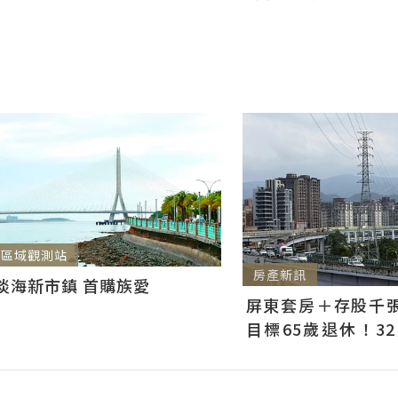
區域觀測站
房產新訊
淡海新市鎮 首購族愛
屏東套房＋存股千張00
目標65歲退休！3
曝：現在已有243張