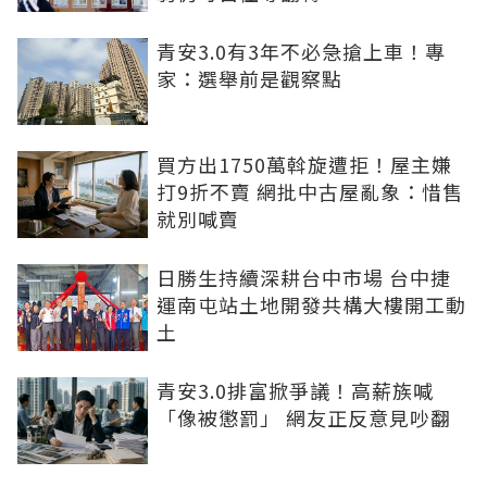
青安3.0有3年不必急搶上車！專
家：選舉前是觀察點
買方出1750萬斡旋遭拒！屋主嫌
打9折不賣 網批中古屋亂象：惜售
就別喊賣
日勝生持續深耕台中市場 台中捷
運南屯站土地開發共構大樓開工動
土
青安3.0排富掀爭議！高薪族喊
「像被懲罰」 網友正反意見吵翻