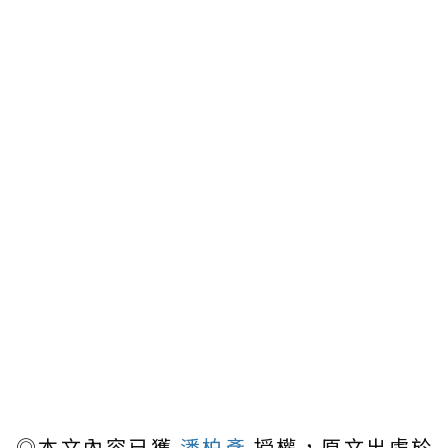
◎本文內容已獲
潘柏彥
授權，原文出處於