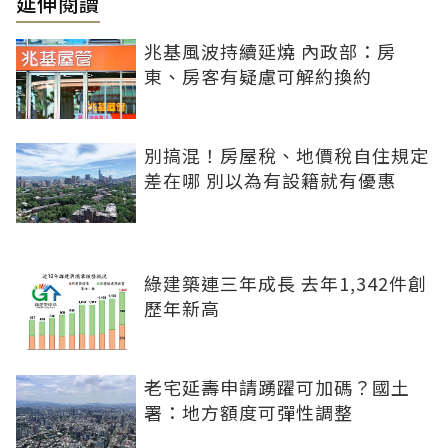
延伸閱讀
兆基風波持續延燒 內政部：房
東、房客有疑慮可解約換約
別搞混！房屋稅、地價稅自住規定
差在哪 別以為有設籍就有優惠
綠建築連三年成長 去年1,342件創
歷年新高
老宅延壽申請踴躍可加碼？國土
署：地方額度可彈性調整