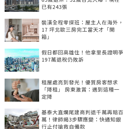
已有243張
裝潢全程零探班：屋主人在海外，
17 坪北歐三房完工當天才「開
箱」
假日都回高雄住！他拿里長證明爭
197萬退稅仍敗訴
租屋處亮到發光！優質房客想求
「降租」 房東激賞：遇到這種一
定降
基泰大直爛尾建商判退千萬再賠百
萬！律師揭3步驟應變：快通知銀
行止付搶救自備款