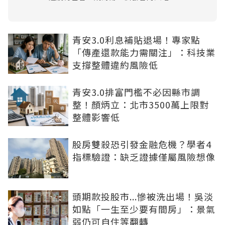
青安3.0利息補貼退場！專家點
「傳產還款能力需關注」：科技業
支撐整體違約風險低
青安3.0排富門檻不必因縣市調
整！顏炳立：北市3500萬上限對
整體影響低
股房雙殺恐引發金融危機？學者4
指標驗證：缺乏證據僅屬風險想像
頭期款投股市...慘被洗出場！吳淡
如點「一生至少要有間房」：景氣
弱仍可自住等翻轉