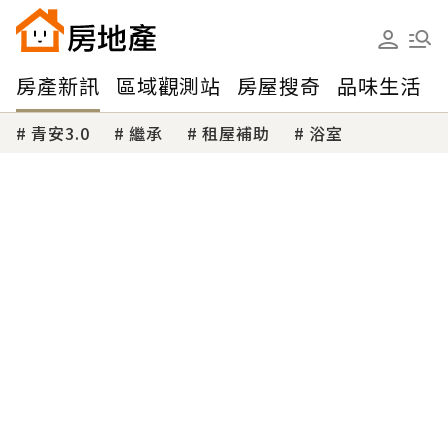
房產新訊
區域觀測站
房屋搜奇
品味生活
青安3.0
繼承
租屋補助
浴室