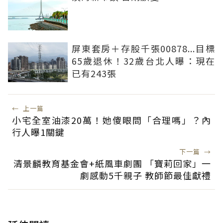
屏東套房＋存股千張00878...目標
65歲退休！32歲台北人曝：現在
已有243張
←
上一篇
小宅全室油漆20萬！她傻眼問「合理嗎」？內
行人曝1關鍵
下一篇
→
清景麟教育基金會+紙風車劇團 「寶莉回家」一
劇感動5千親子 教師節最佳獻禮