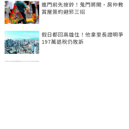
進門前先按鈴！鬼門將開、房仲教
賞屋簽約避邪三招
假日都回高雄住！他拿里長證明爭
197萬退稅仍敗訴
房市快要V轉！小孟老師指「明年
迎突破」：今年下半年是買點...資
金僅暫時被AI吸走
36%境外資金撐日本不動產交易
住宅、飯店及物流躍投資焦點