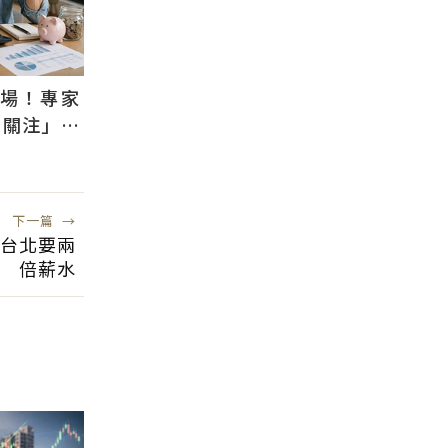
退場！專家
需關注」：
風險低
下一篇
→
、台北要兩
倍薪水