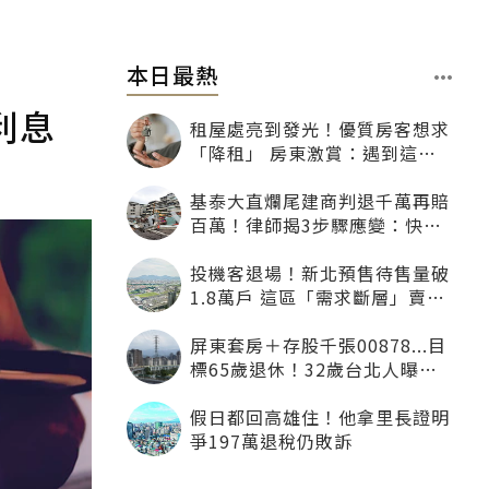
本日最熱
利息
租屋處亮到發光！優質房客想求
「降租」 房東激賞：遇到這種
一定降
基泰大直爛尾建商判退千萬再賠
百萬！律師揭3步驟應變：快通
知銀行止付搶救自備款
投機客退場！新北預售待售量破
1.8萬戶 這區「需求斷層」賣壓
最大
屏東套房＋存股千張00878...目
標65歲退休！32歲台北人曝：
現在已有243張
假日都回高雄住！他拿里長證明
爭197萬退稅仍敗訴