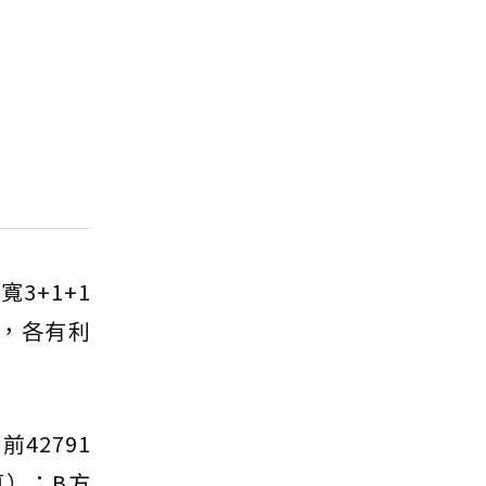
3+1+1
年，各有利
42791
算）；B方