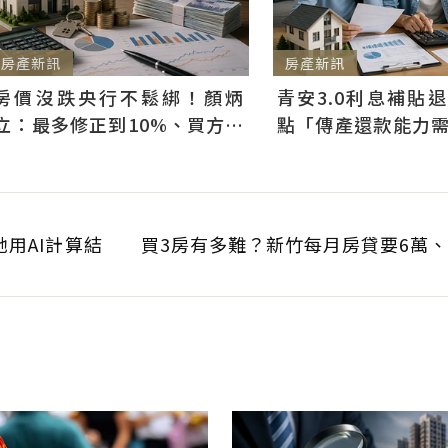
房產新訊
房產新訊
房價沒跌央行不鬆綁！顏炳
青安3.0利息補貼
立：最多修正到10%、買方仍
點「傳產還款能力
可獲利
科技業支撐整體違約
她用AI計算結
買3房有多難？新竹每月房貸要6萬