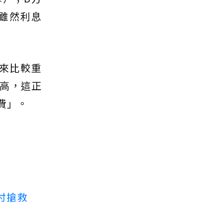
案雖然利息
來比較重
好高，這正
費」。
付搶救