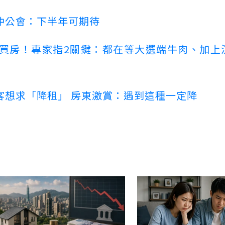
仲公會：下半年可期待
場買房！專家指2關鍵：都在等大選端牛肉、加上
客想求「降租」 房東激賞：遇到這種一定降