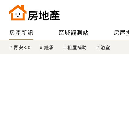
房產新訊
區域觀測站
房屋
青安3.0
繼承
租屋補助
浴室