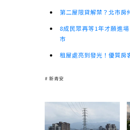
第二屋限貸解禁？北市房
8成民眾再等1年才願進
市
租屋處亮到發光！優質房
新青安