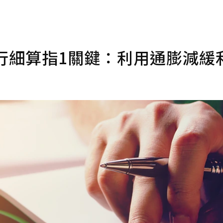
行細算指1關鍵：利用通膨減緩