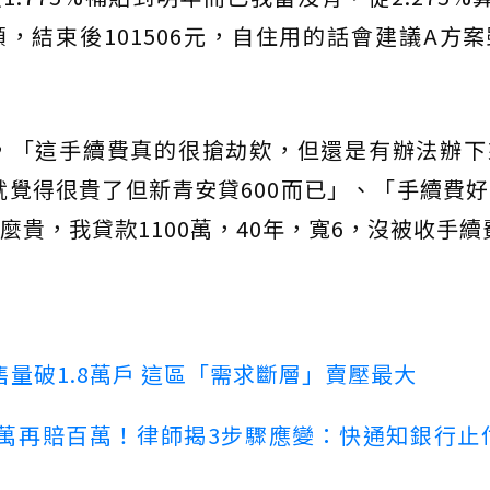
額，結束後101506元，自住用的話會建議A方
，「這手續費真的很搶劫欸，但還是有辦法辦下
元就覺得很貴了但新青安貸600而已」、「手續費
貴，我貸款1100萬，40年，寬6，沒被收手續
量破1.8萬戶 這區「需求斷層」賣壓最大
萬再賠百萬！律師揭3步驟應變：快通知銀行止