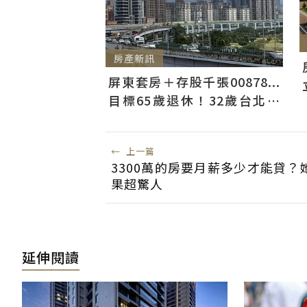
房產新訊
屏東套房＋存股千張00878...
目標65歲退休！32歲台北人
曝：現在已有243張
←
上一篇
3300萬的房要月薪多少才能貸？
果超驚人
延伸閱讀