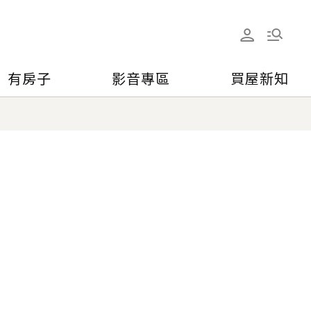
有房子
影音專區
買屋新知