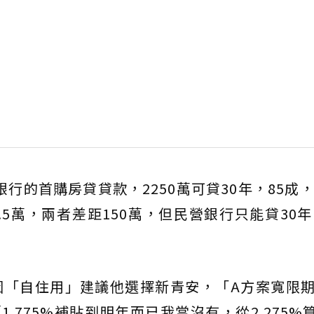
的首購房貸貸款，2250萬可貸30年，85成，寬
1.5萬，兩者差距150萬，但民營銀行只能貸30
「自住用」建議他選擇新青安，「A方案寬限期前
1.775%補貼到明年而已我當沒有，從2.275%