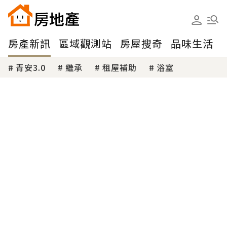
房產新訊
區域觀測站
房屋搜奇
品味生活
青安3.0
繼承
租屋補助
浴室