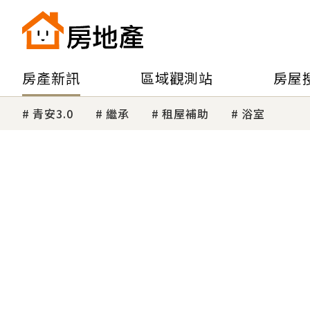
房產新訊
區域觀測站
房屋
青安3.0
繼承
租屋補助
浴室