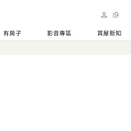
有房子
影音專區
買屋新知