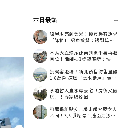
本日最熱
租屋處亮到發光！優質房客想求
「降租」 房東激賞：遇到這種
一定降
基泰大直爛尾建商判退千萬再賠
百萬！律師揭3步驟應變：快通
知銀行止付搶救自備款
投機客退場！新北預售待售量破
1.8萬戶 這區「需求斷層」賣壓
最大
李遠哲大直水岸豪宅「房價又破
底」！專家曝原因
租屋退租點交...房東房客觀念大
不同！3大爭端曝：牆面油漆、
沙發賠償最常鬧翻