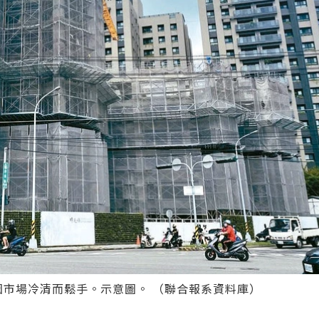
因市場冷清而鬆手。示意圖。 （聯合報系資料庫）