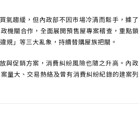
市買氣趨緩，但內政部不因市場冷清而鬆手，據
地政機關合作，全面展開預售屋專案稽查，重點鎖
違規」等三大亂象，持續替購屋族把關。
投放與促銷方案，消費糾紛風險也隨之升高。內
推案量大、交易熱絡及曾有消費糾紛紀錄的建案列