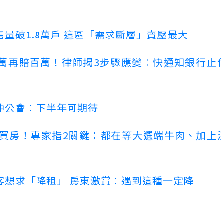
量破1.8萬戶 這區「需求斷層」賣壓最大
萬再賠百萬！律師揭3步驟應變：快通知銀行止
仲公會：下半年可期待
場買房！專家指2關鍵：都在等大選端牛肉、加上
客想求「降租」 房東激賞：遇到這種一定降