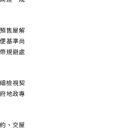
預售屋解
便基準尚
帶規避處
仔細檢視契
府地政專
約、交屋