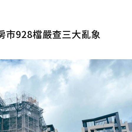
房市928檔嚴查三大亂象