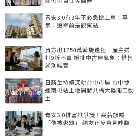
弱仍可自住等翻轉
青安3.0有3年不必急搶上車！專
家：選舉前是觀察點
買方出1750萬斡旋遭拒！屋主嫌
打9折不賣 網批中古屋亂象：惜售
就別喊賣
日勝生持續深耕台中市場 台中捷
運南屯站土地開發共構大樓開工動
土
青安3.0排富掀爭議！高薪族喊
「像被懲罰」 網友正反意見吵翻