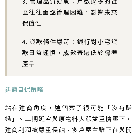
3. 管理品質疑慮：戶數過多的社
區往往面臨管理困難，影響未來
保值性
4. 貸款條件嚴苛：銀行對小宅貸
款日益謹慎，成數普遍低於標準
產品
建商自保策略
站在建商角度，這個案子很可能「沒有賺
錢」。工期延宕與原物料大漲雙重擠壓下，
建商利潤被嚴重侵蝕。多戶屋主雖正在與開