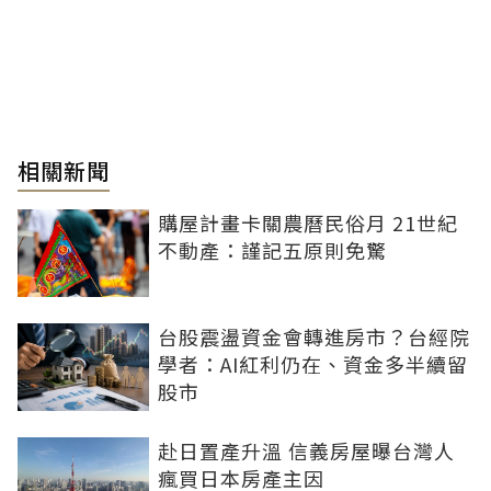
相關新聞
購屋計畫卡關農曆民俗月 21世紀
不動產：謹記五原則免驚
台股震盪資金會轉進房市？台經院
學者：AI紅利仍在、資金多半續留
股市
赴日置產升溫 信義房屋曝台灣人
瘋買日本房產主因