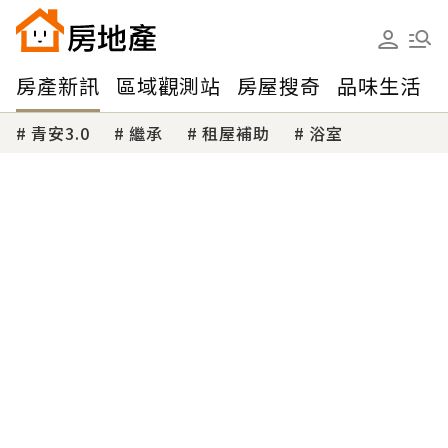
房產新訊
區域觀測站
房屋搜奇
品味生活
青安3.0
繼承
租屋補助
浴室