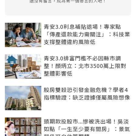
還沒有留言，成為第一個發言的人吧！
青安3.0利息補貼退場！專家點
「傳產還款能力需關注」：科技業
支撐整體違約風險低
青安3.0排富門檻不必因縣市調
整！顏炳立：北市3500萬上限對
整體影響低
股房雙殺恐引發金融危機？學者4
指標驗證：缺乏證據僅屬風險想像
頭期款投股市...慘被洗出場！吳淡
如點「一生至少要有間房」：景氣