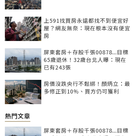
上591找買房永遠都找不到便宜好
屋？網友無奈：現在根本沒有便宜
房
屏東套房＋存股千張00878...目標
65歲退休！32歲台北人曝：現在
已有243張
房價沒跌央行不鬆綁！顏炳立：最
多修正到10%、買方仍可獲利
熱門文章
屏東套房＋存股千張00878...目標