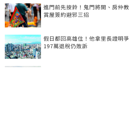
進門前先按鈴！鬼門將開、房仲教
賞屋簽約避邪三招
假日都回高雄住！他拿里長證明爭
197萬退稅仍敗訴
房市快要V轉！小孟老師指「明年
迎突破」：今年下半年是買點...資
金僅暫時被AI吸走
36%境外資金撐日本不動產交易
住宅、飯店及物流躍投資焦點