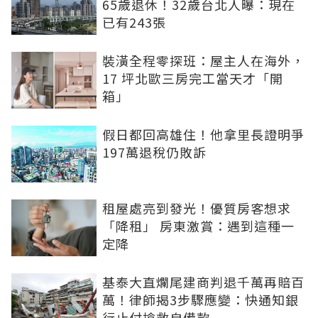
65歲退休！32歲台北人曝：現在
已有243張
裝潢全程零探班：屋主人在海外，
17 坪北歐三房完工當天才「開
箱」
假日都回高雄住！他拿里長證明爭
197萬退稅仍敗訴
租屋處亮到發光！優質房客想求
「降租」 房東激賞：遇到這種一
定降
基泰大直爛尾建商判退千萬再賠百
萬！律師揭3步驟應變：快通知銀
行止付搶救自備款