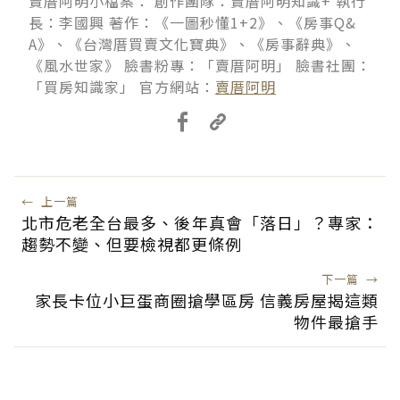
賣厝阿明小檔案： 創作團隊：賣厝阿明知識+ 執行
長：李國興 著作：《一圖秒懂1+2》、《房事Q&
A》、《台灣厝買賣文化寶典》、《房事辭典》、
《風水世家》 臉書粉專：「賣厝阿明」 臉書社團：
「買房知識家」 官方網站：
賣厝阿明
←
上一篇
北市危老全台最多、後年真會「落日」？專家：
趨勢不變、但要檢視都更條例
下一篇
→
家長卡位小巨蛋商圈搶學區房 信義房屋揭這類
物件最搶手