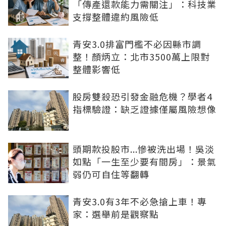
「傳產還款能力需關注」：科技業
支撐整體違約風險低
青安3.0排富門檻不必因縣市調
整！顏炳立：北市3500萬上限對
整體影響低
股房雙殺恐引發金融危機？學者4
指標驗證：缺乏證據僅屬風險想像
頭期款投股市...慘被洗出場！吳淡
如點「一生至少要有間房」：景氣
弱仍可自住等翻轉
青安3.0有3年不必急搶上車！專
家：選舉前是觀察點