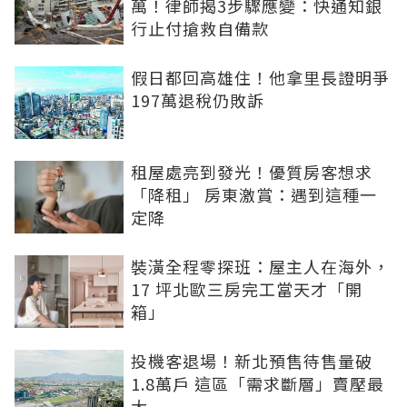
萬！律師揭3步驟應變：快通知銀
行止付搶救自備款
假日都回高雄住！他拿里長證明爭
197萬退稅仍敗訴
租屋處亮到發光！優質房客想求
「降租」 房東激賞：遇到這種一
定降
裝潢全程零探班：屋主人在海外，
17 坪北歐三房完工當天才「開
箱」
投機客退場！新北預售待售量破
1.8萬戶 這區「需求斷層」賣壓最
大