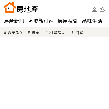
房產新訊
區域觀測站
房屋搜奇
品味生活
青安3.0
繼承
租屋補助
浴室