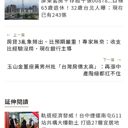
屏東套房＋存股千張00878...目標
65歲退休！32歲台北人曝：現在
已有243張
←
上一篇
房貸3亂象頻出、比預期嚴重！專家無奈：收支
比經驗沒用、現在銀行主導
下一篇
→
玉山金董座黃男州批「台灣房價太高」：再漲中
產階級都扛不住
延伸閱讀
軌道經濟發威！台中捷運南屯G11
站共構大樓動土 打造27層宜居地