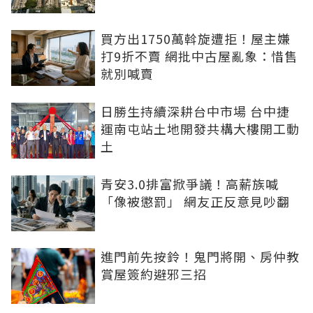
買方出1750萬斡旋遭拒！屋主嫌
打9折不賣 網批中古屋亂象：惜售
就別喊賣
日勝生持續深耕台中市場 台中捷
運南屯站土地開發共構大樓開工動
土
青安3.0排富掀爭議！高薪族喊
「像被懲罰」 網友正反意見吵翻
進門前先按鈴！鬼門將開、房仲教
賞屋簽約避邪三招