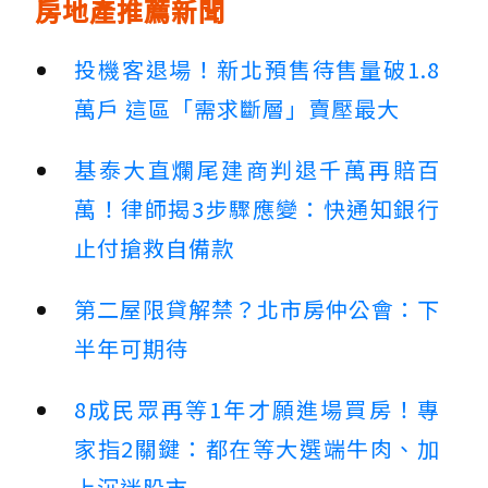
房地產推薦新聞
投機客退場！新北預售待售量破1.8
萬戶 這區「需求斷層」賣壓最大
基泰大直爛尾建商判退千萬再賠百
萬！律師揭3步驟應變：快通知銀行
止付搶救自備款
第二屋限貸解禁？北市房仲公會：下
半年可期待
8成民眾再等1年才願進場買房！專
家指2關鍵：都在等大選端牛肉、加
上沉迷股市