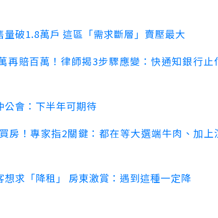
量破1.8萬戶 這區「需求斷層」賣壓最大
萬再賠百萬！律師揭3步驟應變：快通知銀行止
仲公會：下半年可期待
場買房！專家指2關鍵：都在等大選端牛肉、加上
客想求「降租」 房東激賞：遇到這種一定降