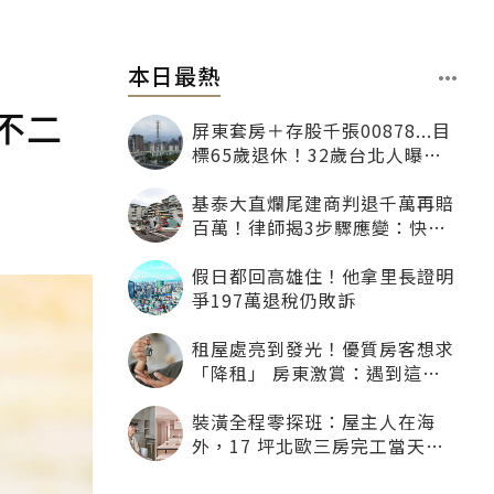
本日最熱
不二
屏東套房＋存股千張00878...目
標65歲退休！32歲台北人曝：
現在已有243張
基泰大直爛尾建商判退千萬再賠
百萬！律師揭3步驟應變：快通
知銀行止付搶救自備款
假日都回高雄住！他拿里長證明
爭197萬退稅仍敗訴
租屋處亮到發光！優質房客想求
「降租」 房東激賞：遇到這種
一定降
裝潢全程零探班：屋主人在海
外，17 坪北歐三房完工當天才
「開箱」