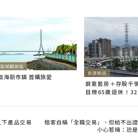
區域觀測站
房產新訊
淡海新市鎮 首購族愛
屏東套房＋存股千張00
目標65歲退休！3
曝：現在已有243張
以下產品交易
租客自稱「全職交易」、但給不出證
小心惹禍：恐是