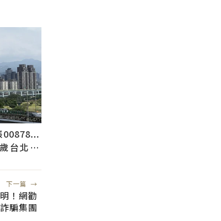
878...
2歲台北人
下一篇
→
明！網勸
詐騙集團