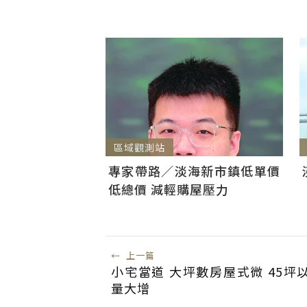
區域觀測站
專家帶路／淡海新市鎮低單價
低總價 減輕購屋壓力
←
上一篇
小宅當道 大坪數房屋式微 45坪
量大增