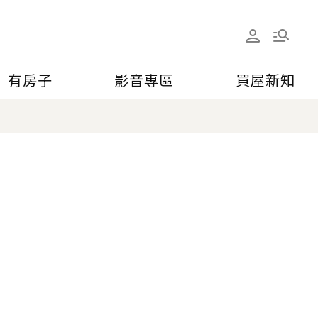
有房子
影音專區
買屋新知