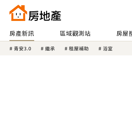
房產新訊
區域觀測站
房屋
青安3.0
繼承
租屋補助
浴室