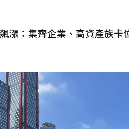
將飆漲：集齊企業、高資產族卡