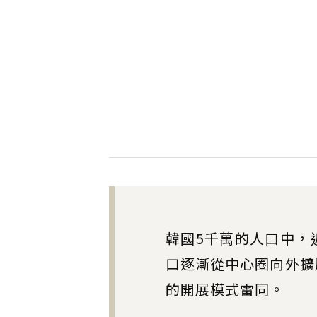
韓國5千萬的人口中，
口逐漸從中心圈向外擴
的開展模式雷同。