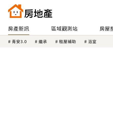
房產新訊
區域觀測站
房屋
青安3.0
繼承
租屋補助
浴室