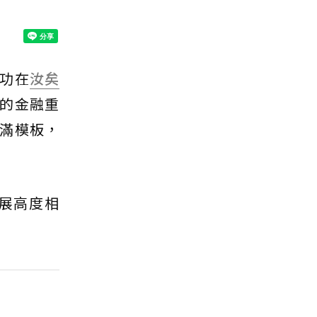
功在
汝矣
興的金融重
滿模板，
展高度相