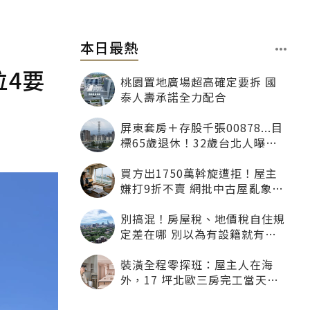
本日最熱
位4要
桃園置地廣場超高確定要拆 國
泰人壽承諾全力配合
屏東套房＋存股千張00878...目
標65歲退休！32歲台北人曝：
現在已有243張
買方出1750萬斡旋遭拒！屋主
嫌打9折不賣 網批中古屋亂象：
惜售就別喊賣
別搞混！房屋稅、地價稅自住規
定差在哪 別以為有設籍就有優
惠
裝潢全程零探班：屋主人在海
外，17 坪北歐三房完工當天才
「開箱」