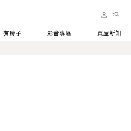
有房子
影音專區
買屋新知