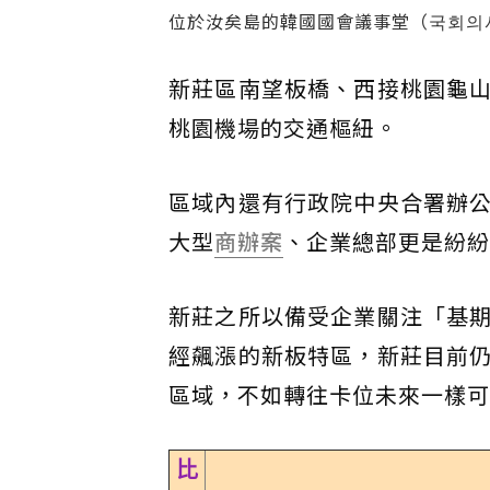
位於汝矣島的韓國國會議事堂（국회의사
新莊區南望板橋、西接桃園龜
桃園機場的交通樞紐。
區域內還有行政院中央合署辦
大型
商辦案
、企業總部更是紛紛
新莊之所以備受企業關注「基
經飆漲的新板特區，新莊目前
區域，不如轉往卡位未來一樣可
比