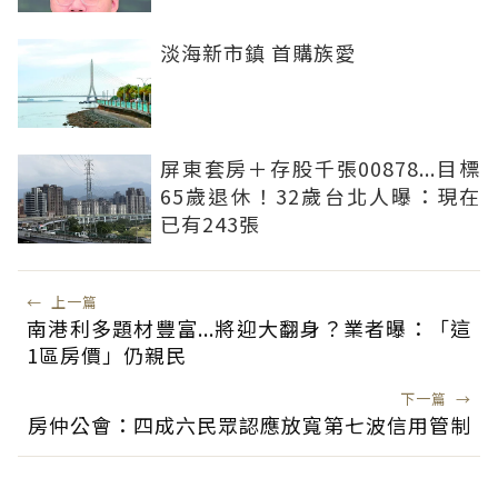
淡海新市鎮 首購族愛
屏東套房＋存股千張00878...目標
65歲退休！32歲台北人曝：現在
已有243張
←
上一篇
南港利多題材豐富...將迎大翻身？業者曝：「這
1區房價」仍親民
下一篇
→
房仲公會：四成六民眾認應放寬第七波信用管制