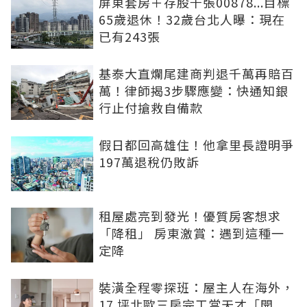
屏東套房＋存股千張00878...目標
65歲退休！32歲台北人曝：現在
已有243張
基泰大直爛尾建商判退千萬再賠百
萬！律師揭3步驟應變：快通知銀
行止付搶救自備款
假日都回高雄住！他拿里長證明爭
197萬退稅仍敗訴
租屋處亮到發光！優質房客想求
「降租」 房東激賞：遇到這種一
定降
裝潢全程零探班：屋主人在海外，
17 坪北歐三房完工當天才「開