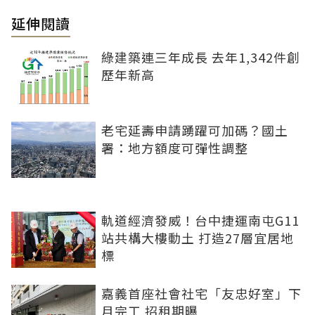
延伸閱讀
綠建築連三年成長 去年1,342件創
歷年新高
老宅延壽申請踴躍可加碼？國土
署：地方額度可彈性調整
軌道經濟發威！台中捷運南屯G11
站共構大樓動土 打造27層宜居地
標
嘉義首座社會社宅「友忠好室」下
月完工 招租期曝