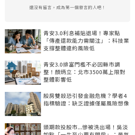
還沒有留言，成為第一個發言的人吧！
青安3.0利息補貼退場！專家點
「傳產還款能力需關注」：科技業
支撐整體違約風險低
青安3.0排富門檻不必因縣市調
整！顏炳立：北市3500萬上限對
整體影響低
股房雙殺恐引發金融危機？學者4
指標驗證：缺乏證據僅屬風險想像
頭期款投股市...慘被洗出場！吳淡
如點「一生至少要有間房」：景氣