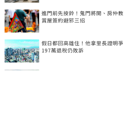
進門前先按鈴！鬼門將開、房仲教
賞屋簽約避邪三招
假日都回高雄住！他拿里長證明爭
197萬退稅仍敗訴
房市快要V轉！小孟老師指「明年
迎突破」：今年下半年是買點...資
金僅暫時被AI吸走
36%境外資金撐日本不動產交易
住宅、飯店及物流躍投資焦點