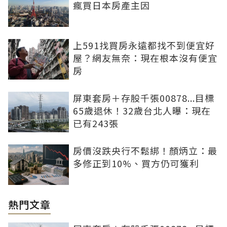
瘋買日本房產主因
上591找買房永遠都找不到便宜好
屋？網友無奈：現在根本沒有便宜
房
屏東套房＋存股千張00878...目標
65歲退休！32歲台北人曝：現在
已有243張
房價沒跌央行不鬆綁！顏炳立：最
多修正到10%、買方仍可獲利
熱門文章