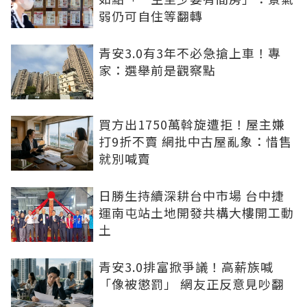
弱仍可自住等翻轉
青安3.0有3年不必急搶上車！專
家：選舉前是觀察點
買方出1750萬斡旋遭拒！屋主嫌
打9折不賣 網批中古屋亂象：惜售
就別喊賣
日勝生持續深耕台中市場 台中捷
運南屯站土地開發共構大樓開工動
土
青安3.0排富掀爭議！高薪族喊
「像被懲罰」 網友正反意見吵翻