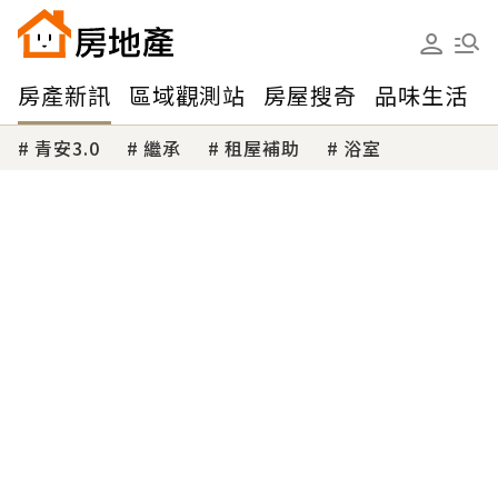
房產新訊
區域觀測站
房屋搜奇
品味生活
青安3.0
繼承
租屋補助
浴室