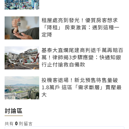
租屋處亮到發光！優質房客想求
「降租」 房東激賞：遇到這種一
定降
基泰大直爛尾建商判退千萬再賠百
萬！律師揭3步驟應變：快通知銀
行止付搶救自備款
投機客退場！新北預售待售量破
1.8萬戶 這區「需求斷層」賣壓最
大
討論區
共有
0
則留言