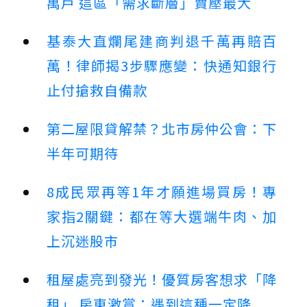
萬戶 這區「需求斷層」賣壓最大
基泰大直爛尾建商判退千萬再賠百
萬！律師揭3步驟應變：快通知銀行
止付搶救自備款
第二屋限貸解禁？北市房仲公會：下
半年可期待
8成民眾再等1年才願進場買房！專
家指2關鍵：都在等大選端牛肉、加
上沉迷股市
租屋處亮到發光！優質房客想求「降
租」 房東激賞：遇到這種一定降