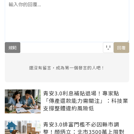
規範
回覆
還沒有留言，成為第一個發言的人吧！
青安3.0利息補貼退場！專家點
「傳產還款能力需關注」：科技業
支撐整體違約風險低
青安3.0排富門檻不必因縣市調
整！顏炳立：北市3500萬上限對