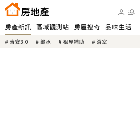
房產新訊
區域觀測站
房屋搜奇
品味生活
青安3.0
繼承
租屋補助
浴室