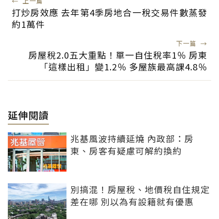
←
上一篇
打炒房效應 去年第4季房地合一稅交易件數蒸發
約1萬件
下一篇
→
房屋稅2.0五大重點！單一自住稅率1％ 房東
「這樣出租」變1.2％ 多屋族最高課4.8％
延伸閱讀
兆基風波持續延燒 內政部：房
東、房客有疑慮可解約換約
別搞混！房屋稅、地價稅自住規定
差在哪 別以為有設籍就有優惠