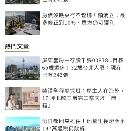
房價沒跌央行不鬆綁！顏炳立：最
多修正到10%、買方仍可獲利
熱門文章
屏東套房＋存股千張00878...目標
65歲退休！32歲台北人曝：現在
已有243張
裝潢全程零探班：屋主人在海外，
17 坪北歐三房完工當天才「開
箱」
假日都回高雄住！他拿里長證明爭
197萬退稅仍敗訴