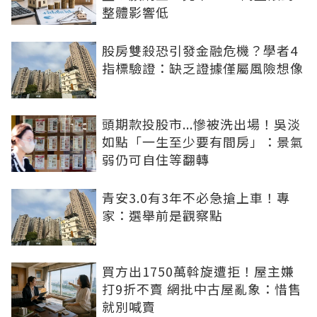
整體影響低
股房雙殺恐引發金融危機？學者4
指標驗證：缺乏證據僅屬風險想像
頭期款投股市...慘被洗出場！吳淡
如點「一生至少要有間房」：景氣
弱仍可自住等翻轉
青安3.0有3年不必急搶上車！專
家：選舉前是觀察點
買方出1750萬斡旋遭拒！屋主嫌
打9折不賣 網批中古屋亂象：惜售
就別喊賣