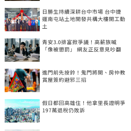
日勝生持續深耕台中市場 台中捷
運南屯站土地開發共構大樓開工動
土
青安3.0排富掀爭議！高薪族喊
「像被懲罰」 網友正反意見吵翻
進門前先按鈴！鬼門將開、房仲教
賞屋簽約避邪三招
假日都回高雄住！他拿里長證明爭
197萬退稅仍敗訴