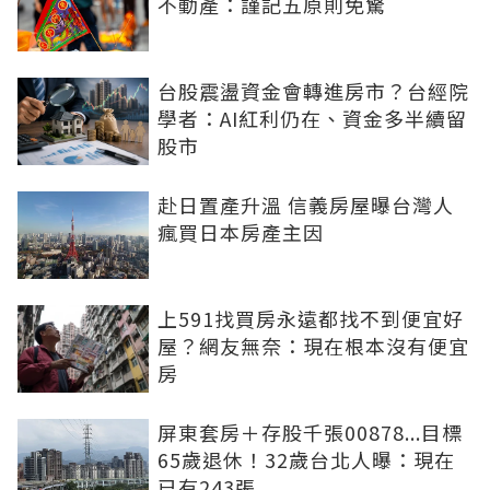
不動產：謹記五原則免驚
台股震盪資金會轉進房市？台經院
學者：AI紅利仍在、資金多半續留
股市
赴日置產升溫 信義房屋曝台灣人
瘋買日本房產主因
上591找買房永遠都找不到便宜好
屋？網友無奈：現在根本沒有便宜
房
屏東套房＋存股千張00878...目標
65歲退休！32歲台北人曝：現在
已有243張