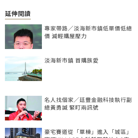
延伸閱讀
專家帶路／淡海新市鎮低單價低總
價 減輕購屋壓力
淡海新市鎮 首購族愛
名人找個家／廷豐金融科技執行副
總黃勇諴 緊盯兩訊號
豪宅賽道從「單棟」進入「城區」