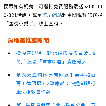
民眾如有疑義，可撥打免費服務電話0800-00
0-321洽詢，或至
該局網站
利用國稅智慧客服
「國稅小幫手」線上查詢。
房地產推薦新聞
投機客退場！新北預售待售量破1.8
萬戶 這區「需求斷層」賣壓最大
基泰大直爛尾建商判退千萬再賠百
萬！律師揭3步驟應變：快通知銀行
止付搶救自備款
第二屋限貸解禁？北市房仲公會：下