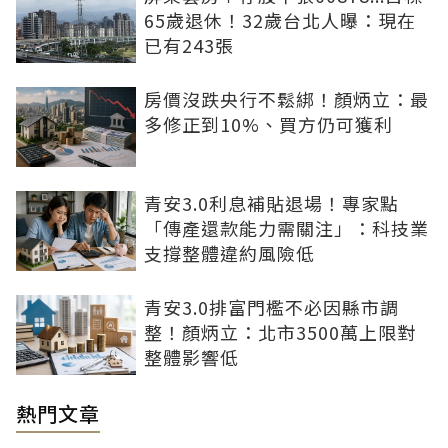
65歲退休！32歲台北人曝：現在
已有243張
房價沒跌央行不鬆綁！顏炳立：最
多修正到10%、買方仍可獲利
青安3.0利息補貼退場！專家點
「傳產還款能力需關注」：科技業
支撐整體違約風險低
青安3.0排富門檻不必因縣市調
整！顏炳立：北市3500萬上限對
整體影響低
熱門文章