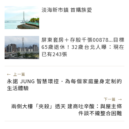
淡海新市鎮 首購族愛
屏東套房＋存股千張00878...目標
65歲退休！32歲台北人曝：現在
已有243張
←
上一篇
永諾 JUNG 智慧環控．為每個家庭量身定制的
生活體驗
下一篇
→
兩側大樓「夾殺」透天 建商吐辛酸：與屋主條
件談不攏整合困難