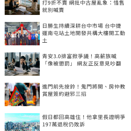
打9折不賣 網批中古屋亂象：惜售
就別喊賣
日勝生持續深耕台中市場 台中捷
運南屯站土地開發共構大樓開工動
土
青安3.0排富掀爭議！高薪族喊
「像被懲罰」 網友正反意見吵翻
進門前先按鈴！鬼門將開、房仲教
賞屋簽約避邪三招
假日都回高雄住！他拿里長證明爭
197萬退稅仍敗訴