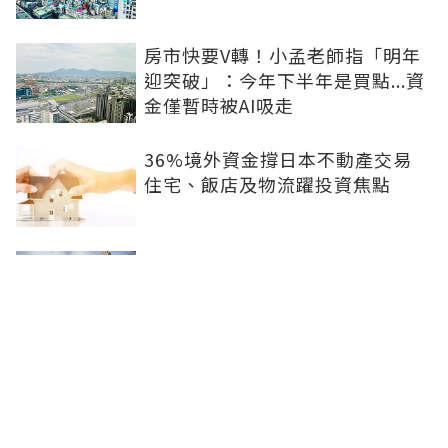
房市快要V轉！小孟老師指「明年
迎突破」：今年下半年是買點...資
金僅暫時被AI吸走
36%境外資金撐日本不動產交易
住宅、飯店及物流躍投資焦點
青安3.0變相降息！專家點「有望
助攻自住買盤」：政策沒要瘋狂推
升、要平穩回溫
爸媽出錢買房...最怕被不孝子賣
掉！預告登記3保命防範：簡單手
續就能保障