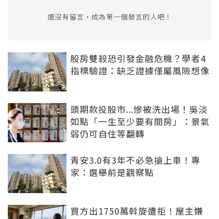
還沒有留言，成為第一個發言的人吧！
股房雙殺恐引發金融危機？學者4
指標驗證：缺乏證據僅屬風險想像
頭期款投股市...慘被洗出場！吳淡
如點「一生至少要有間房」：景氣
弱仍可自住等翻轉
青安3.0有3年不必急搶上車！專
家：選舉前是觀察點
買方出1750萬斡旋遭拒！屋主嫌