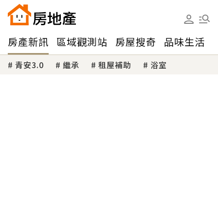
房產新訊
區域觀測站
房屋搜奇
品味生活
青安3.0
繼承
租屋補助
浴室