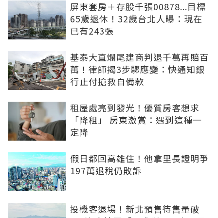
屏東套房＋存股千張00878...目標
65歲退休！32歲台北人曝：現在
已有243張
基泰大直爛尾建商判退千萬再賠百
萬！律師揭3步驟應變：快通知銀
行止付搶救自備款
租屋處亮到發光！優質房客想求
「降租」 房東激賞：遇到這種一
定降
假日都回高雄住！他拿里長證明爭
197萬退稅仍敗訴
投機客退場！新北預售待售量破