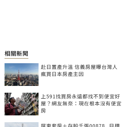
相關新聞
赴日置產升溫 信義房屋曝台灣人
瘋買日本房產主因
上591找買房永遠都找不到便宜好
屋？網友無奈：現在根本沒有便宜
房
屏東套房＋存股千張00878...目標