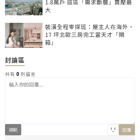
1.8萬戶 這區「需求斷層」賣壓最
大
裝潢全程零探班：屋主人在海外，
17 坪北歐三房完工當天才「開
箱」
討論區
共有
0
則留言
規範
回覆