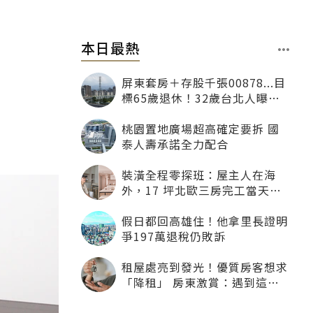
本日最熱
屏東套房＋存股千張00878...目
標65歲退休！32歲台北人曝：
現在已有243張
桃園置地廣場超高確定要拆 國
泰人壽承諾全力配合
裝潢全程零探班：屋主人在海
外，17 坪北歐三房完工當天才
「開箱」
假日都回高雄住！他拿里長證明
爭197萬退稅仍敗訴
租屋處亮到發光！優質房客想求
「降租」 房東激賞：遇到這種
一定降