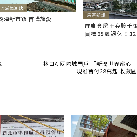
區域觀測站
房產新訊
淡海新市鎮 首購族愛
屏東套房＋存股千張00
目標65歲退休！3
曝：現在已有243張
%
林口AI國際城門戶 「新潤世界都心
現推首付38萬起 收藏