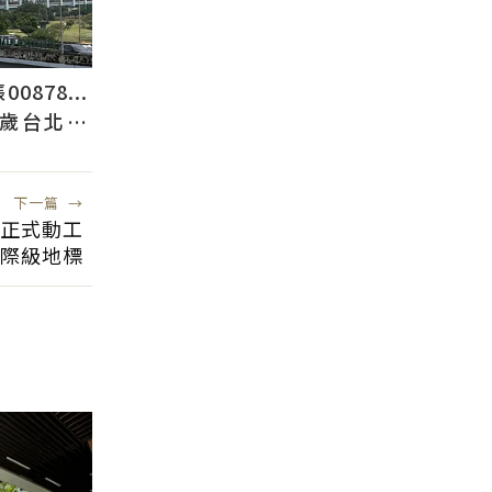
878...
2歲台北人
下一篇
→
」正式動工
國際級地標