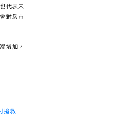
也代表未
會對房市
潮增加，
付搶救