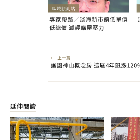
區域觀測站
專家帶路／淡海新市鎮低單價
低總價 減輕購屋壓力
←
上一篇
護國神山概念房 這區4年飆漲120
延伸閱讀