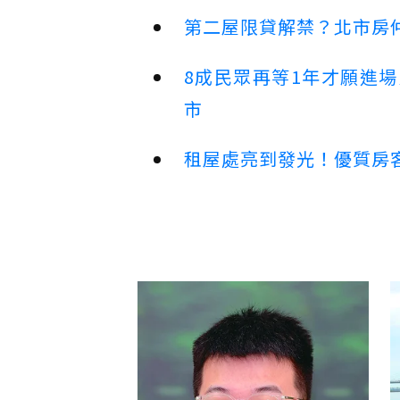
第二屋限貸解禁？北市房
8成民眾再等1年才願進
市
租屋處亮到發光！優質房