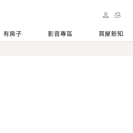
有房子
影音專區
買屋新知