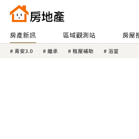
房產新訊
區域觀測站
房屋
青安3.0
繼承
租屋補助
浴室