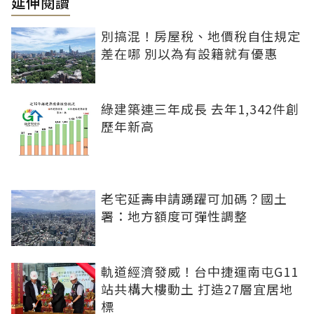
延伸閱讀
別搞混！房屋稅、地價稅自住規定
差在哪 別以為有設籍就有優惠
綠建築連三年成長 去年1,342件創
歷年新高
老宅延壽申請踴躍可加碼？國土
署：地方額度可彈性調整
軌道經濟發威！台中捷運南屯G11
站共構大樓動土 打造27層宜居地
標