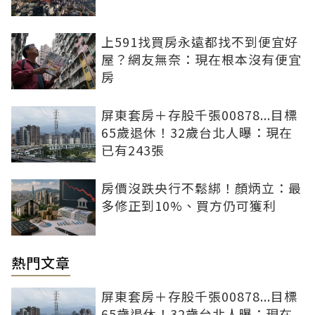
上591找買房永遠都找不到便宜好
屋？網友無奈：現在根本沒有便宜
房
屏東套房＋存股千張00878...目標
65歲退休！32歲台北人曝：現在
已有243張
房價沒跌央行不鬆綁！顏炳立：最
多修正到10%、買方仍可獲利
熱門文章
屏東套房＋存股千張00878...目標
65歲退休！32歲台北人曝：現在