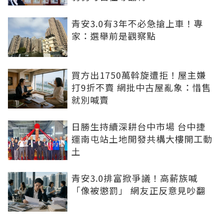
青安3.0有3年不必急搶上車！專
家：選舉前是觀察點
買方出1750萬斡旋遭拒！屋主嫌
打9折不賣 網批中古屋亂象：惜售
就別喊賣
日勝生持續深耕台中市場 台中捷
運南屯站土地開發共構大樓開工動
土
青安3.0排富掀爭議！高薪族喊
「像被懲罰」 網友正反意見吵翻