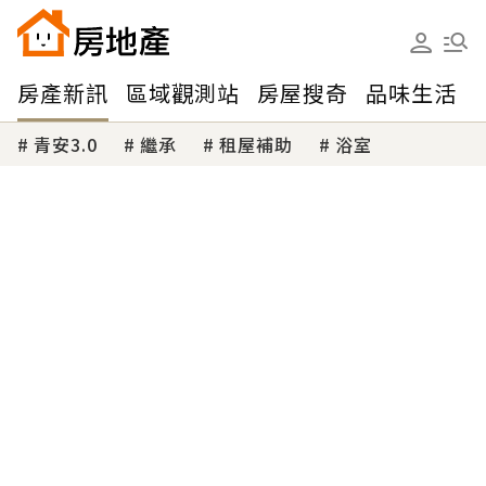
房產新訊
區域觀測站
房屋搜奇
品味生活
青安3.0
繼承
租屋補助
浴室