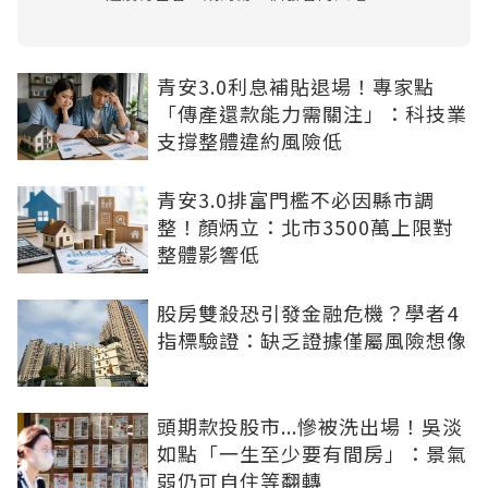
青安3.0利息補貼退場！專家點
「傳產還款能力需關注」：科技業
支撐整體違約風險低
青安3.0排富門檻不必因縣市調
整！顏炳立：北市3500萬上限對
整體影響低
股房雙殺恐引發金融危機？學者4
指標驗證：缺乏證據僅屬風險想像
頭期款投股市...慘被洗出場！吳淡
如點「一生至少要有間房」：景氣
弱仍可自住等翻轉