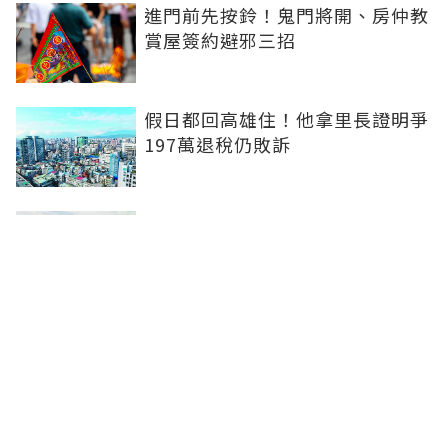
進門前先按鈴！鬼門將開、房仲教
賞屋簽約避邪三招
假日都回高雄住！他拿里長證明爭
197萬退稅仍敗訴
房市快要V轉！小孟老師指「明年
迎突破」：今年下半年是買點...資
金僅暫時被AI吸走
36%境外資金撐日本不動產交易
住宅、飯店及物流躍投資焦點