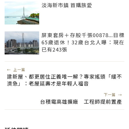
淡海新市鎮 首購族愛
屏東套房＋存股千張00878...目標
65歲退休！32歲台北人曝：現在
已有243張
←
上一篇
建新屋、都更居住正義唯一解？專家搖頭「緩不
濟急」：老屋延壽才是年輕人福音
下一篇
→
台積電高雄擴廠 工程師提前置產