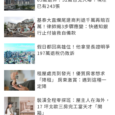
已有243張
基泰大直爛尾建商判退千萬再賠百
萬！律師揭3步驟應變：快通知銀
行止付搶救自備款
假日都回高雄住！他拿里長證明爭
197萬退稅仍敗訴
租屋處亮到發光！優質房客想求
「降租」 房東激賞：遇到這種一
定降
裝潢全程零探班：屋主人在海外，
17 坪北歐三房完工當天才「開
箱」