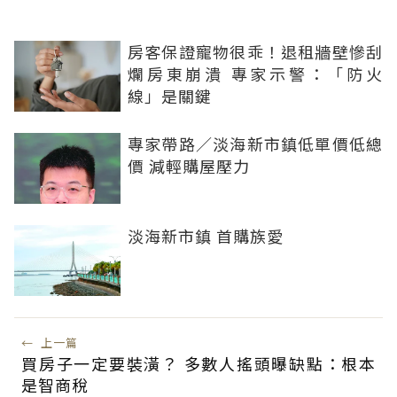
房客保證寵物很乖！退租牆壁慘刮
爛房東崩潰 專家示警：「防火
線」是關鍵
專家帶路／淡海新市鎮低單價低總
價 減輕購屋壓力
淡海新市鎮 首購族愛
←
上一篇
買房子一定要裝潢？ 多數人搖頭曝缺點：根本
是智商稅