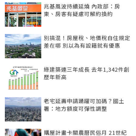
兆基風波持續延燒 內政部：房
東、房客有疑慮可解約換約
別搞混！房屋稅、地價稅自住規定
差在哪 別以為有設籍就有優惠
綠建築連三年成長 去年1,342件創
歷年新高
老宅延壽申請踴躍可加碼？國土
署：地方額度可彈性調整
購屋計畫卡關農曆民俗月 21世紀