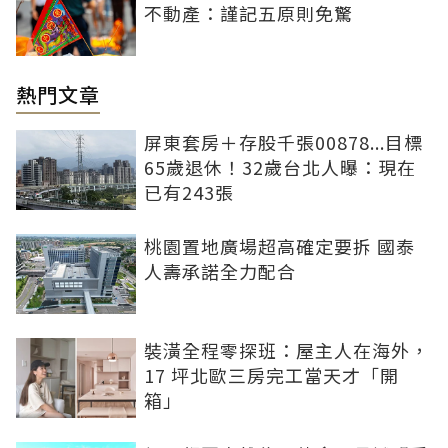
不動產：謹記五原則免驚
熱門文章
屏東套房＋存股千張00878...目標
65歲退休！32歲台北人曝：現在
已有243張
桃園置地廣場超高確定要拆 國泰
人壽承諾全力配合
裝潢全程零探班：屋主人在海外，
17 坪北歐三房完工當天才「開
箱」