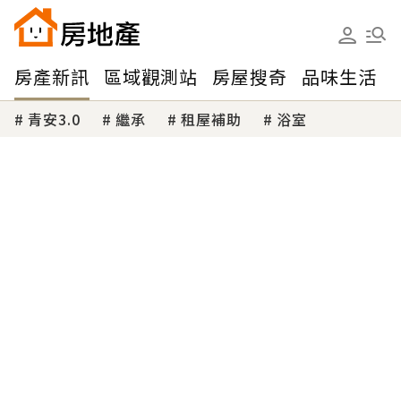
房產新訊
區域觀測站
房屋搜奇
品味生活
青安3.0
繼承
租屋補助
浴室