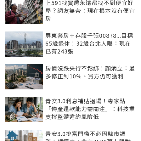
上591找買房永遠都找不到便宜好
屋？網友無奈：現在根本沒有便宜
房
屏東套房＋存股千張00878...目標
65歲退休！32歲台北人曝：現在
已有243張
房價沒跌央行不鬆綁！顏炳立：最
多修正到10%、買方仍可獲利
青安3.0利息補貼退場！專家點
「傳產還款能力需關注」：科技業
支撐整體違約風險低
青安3.0排富門檻不必因縣市調