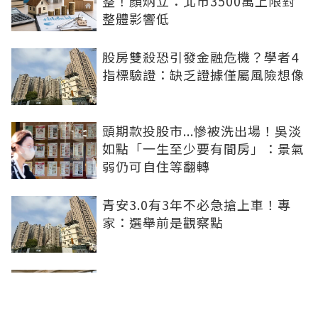
整！顏炳立：北市3500萬上限對
整體影響低
股房雙殺恐引發金融危機？學者4
指標驗證：缺乏證據僅屬風險想像
頭期款投股市...慘被洗出場！吳淡
如點「一生至少要有間房」：景氣
弱仍可自住等翻轉
青安3.0有3年不必急搶上車！專
家：選舉前是觀察點
買方出1750萬斡旋遭拒！屋主嫌
打9折不賣 網批中古屋亂象：惜售
就別喊賣