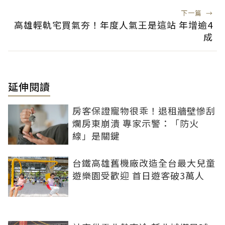
下一篇
→
高雄輕軌宅買氣夯！年度人氣王是這站 年增逾4
成
延伸閱讀
房客保證寵物很乖！退租牆壁慘刮
爛房東崩潰 專家示警：「防火
線」是關鍵
台鐵高雄舊機廠改造全台最大兒童
遊樂園受歡迎 首日遊客破3萬人