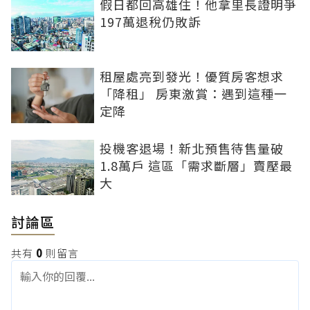
假日都回高雄住！他拿里長證明爭
197萬退稅仍敗訴
租屋處亮到發光！優質房客想求
「降租」 房東激賞：遇到這種一
定降
投機客退場！新北預售待售量破
1.8萬戶 這區「需求斷層」賣壓最
大
討論區
共有
0
則留言