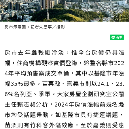
房市示意圖。記者朱曼寧／攝影
房市去年雖較顯冷淡，惟全台房價仍具漲
幅，住商機構觀察實價登錄，盤整各縣市202
4年平均預售案成交單價，其中以基隆市年漲
幅35%最多，苗栗縣、嘉義市則以24.1、23.
6%名列亞、季軍。大家房屋企劃研究室公關
主任賴志昶分析，2024年房價漲幅前幾名縣
市均受話題帶動，如基隆市具有捷運議題，
苗栗則有竹科客外溢效應，至於嘉義則受惠