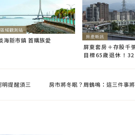
區域觀測站
房產新訊
淡海新市鎮 首購族愛
屏東套房＋存股千張00
目標65歲退休！3
曝：現在已有243張
阿明提醒須三
房市將冬眠？周鶴鳴：這三件事將