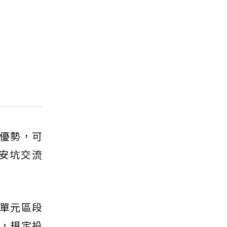
運優勢，可
安坑交流
單元區段
戶，規定投