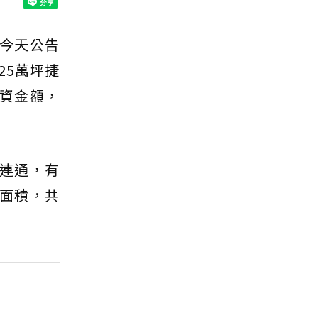
」今天公告
25萬坪捷
投資金額，
口連通，有
板面積，共