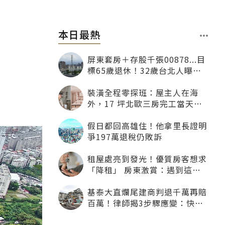
本日最熱
屏東套房＋存股千張00878...目
標65歲退休！32歲台北人曝：
現在已有243張
裝潢全程零探班：屋主人在海
外，17 坪北歐三房完工當天才
「開箱」
假日都回高雄住！他拿里長證明
爭197萬退稅仍敗訴
租屋處亮到發光！優質房客想求
「降租」 房東激賞：遇到這種
一定降
基泰大直爛尾建商判退千萬再賠
百萬！律師揭3步驟應變：快通
知銀行止付搶救自備款