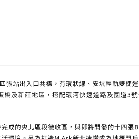
與十四張站出入口共構，有環狀線、安坑輕軌雙捷
板橋及新莊地區，搭配環河快速道路及國道3號
發完成的央北區段徵收區，與即將開發的十四張B
活環境。另為打造M.Ark新北捷鑽成為地標門