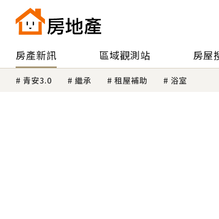
房產新訊
區域觀測站
房屋
青安3.0
繼承
租屋補助
浴室