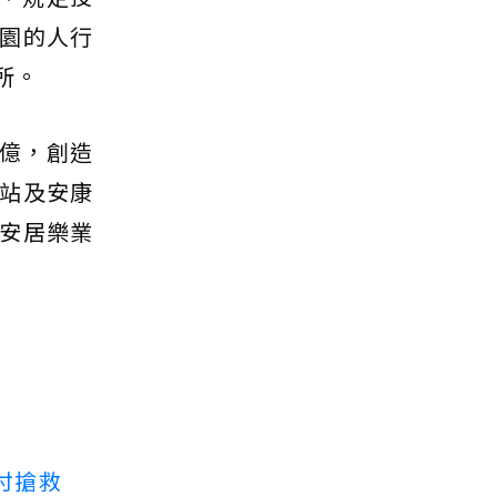
園的人行
所。
0億，創造
園站及安康
安居樂業
付搶救