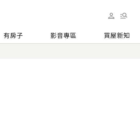
有房子
影音專區
買屋新知